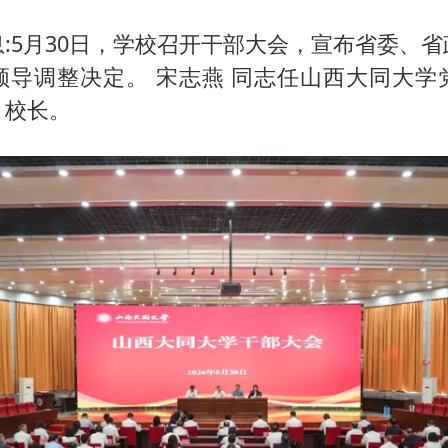
80后女柜员逆袭成4200亿银行副行长
27岁女子成组织卖淫集团主犯被通缉
:5月30日，学校召开干部大会，宣布省委、
领导调整决定。 宋志燕 同志任山西大同大学
吉林一“温度计大楼”读数爆表
、校长。
女子利用漏洞0元薅走3000多件家电
贵州轮胎子公司获美国退税8136万
东方甄选被判赔偿江小白30万元
奋进开新局 实干挑大梁