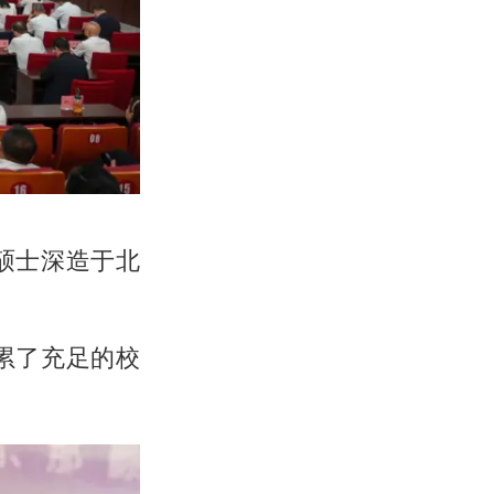
硕士深造于北
累了充足的校