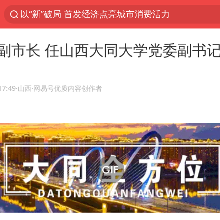
以“新”破局 首发经济点亮城市消费活力
佛得角门将亮相智利俱乐部主场
副市长 任山西大同大学党委副书
中方回应是否在太平洋海底开采稀土
宇树科技发行价格150.80元/股
17:49
·山西
·网易号优质内容创作者
看守所辅警收受10万获刑1年
宇树科技王兴兴身家有望超200亿元
五粮液渠道价一箱上涨近百元
CIA被曝已秘密设立古巴工作组
U17国足1分钟轰2球
泰国一女公务员妆容引争议 本人回应
法国将禁止“未经同意的电话营销”