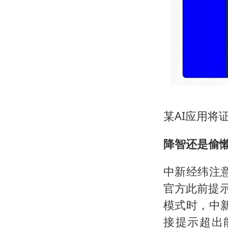
某AI应用将
降智还是偷
中新经纬注意
官方此前提
模式时，中新
接提示超出能