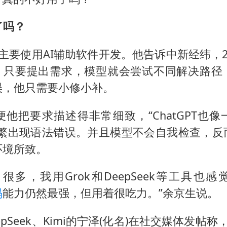
CIA被曝已秘密设立古巴工作组
我国编制完成新版全月地质图
了吗？
曝韩足协曾为外籍裁判安排性招待
)主要使用AI辅助软件开发。他告诉中新经纬，2
外交部发言人就广岛核爆81周年等答记者问
T时，只要提出需求，模型就会尝试不同解决路
首次证实！“胶球”存在
误，他只需要小修小补。
感觉全东北都在等7号
他把要求描述得非常细致，“ChatGPT也
奋进开新局 实干挑大梁
频繁出现语法错误。并且模型不会自我检查，反
环境所致。
很多，我用Grok和DeepSeek等工具也
码
能力仍然最强，但用着很吃力。”余京生说。
pSeek、Kimi的宁泽(化名)在社交媒体发帖称，D