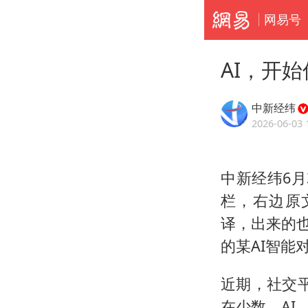
网易号
AI，开
中新经纬
2026-06-03 
中新经纬6月
栏，右边原
译，出来的也
的某AI智能
近期，社交平
在少数。AI