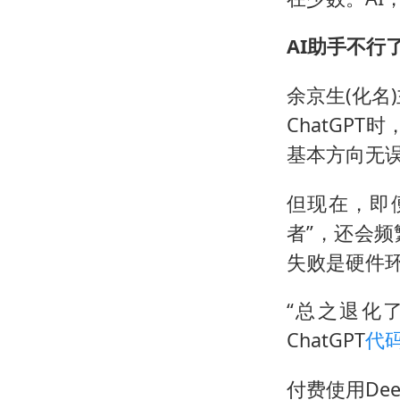
AI助手不行
余京生(化名
ChatGP
基本方向无
但现在，即便
者”，还会
失败是硬件
“总之退化了
ChatGPT
代
付费使用Dee