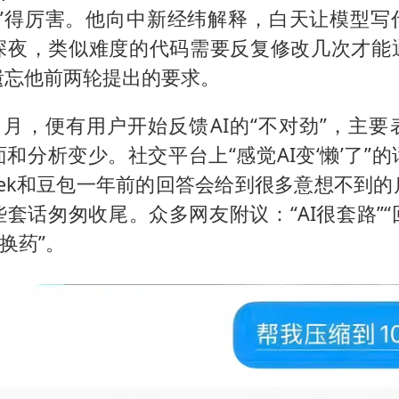
智”得厉害。他向中新经纬解释，白天让模型写
深夜，类似难度的代码需要反复修改几次才能
遗忘他前两轮提出的要求。
年1月，便有用户开始反馈AI的“不对劲”，主
和分析变少。社交平台上“感觉AI变‘懒’了”
Seek和豆包一年前的回答会给到很多意想不到
套话匆匆收尾。众多网友附议：“AI很套路”
不换药”。