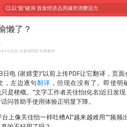
以“新”破局 首发经济点亮城市消费活力
台风白海豚登陆地点更新
始偷懒了？
台风白海豚进入48小时警戒线
佛得角门将亮相智利俱乐部主场
陈熠被张本美和连扳三局逆转
14:15
·北京
·中新经纬官方网易号
多地要求领导干部带头休假
3日电 (谢婧雯)“以前上传PDF让它翻译，页
中方回应是否在太平洋海底开采稀土
文，左边逐句
翻译
，但现在没有了。即使明
深圳地面沉降致车辆损坏系谣言
只是梗概。”文字工作者关佳怡(化名)近日发
今年已有4位周星驰电影配角去世
对话问答助手使用体验正明显下降。
郑国霖回应去景区上班被保安拦下
台上像关佳怡一样吐槽AI“越来越难用”“频频
宇树科技发行价格150.80元/股
，真的不好用了吗？