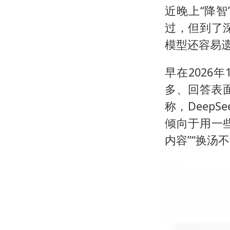
近晚上“降
过，但到了
模型还容易
早在2026
多、回答表面
称，Deep
倾向于用一些
内容”“换汤