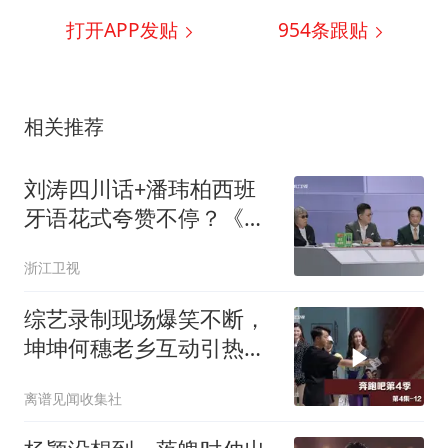
打开APP发贴
954
条跟贴
相关推荐
刘涛四川话+潘玮柏西班
牙语花式夸赞不停？《食
神·百厨大战》昔日队友化
浙江卫视
身对手，残酷抢位赛正式
开启！
综艺录制现场爆笑不断，
坤坤何穗老乡互动引热议
(86)
离谱见闻收集社