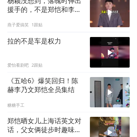
杨颖没想到，落魄时伸出
援手的，不是郑恺和李
晨，而是有妻女的他
燕子爱搞笑
1跟贴
拉的不是车是权力
爱怡看剧吧
2跟贴
《五哈6》爆笑回归！陈
赫李乃文郑恺全员集结
糖糖手工
郑恺晒女儿上海话英文对
话，父女俩徒步时趣味互