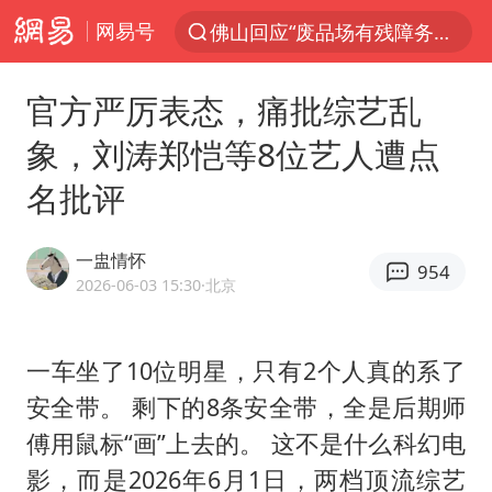
网易号
佛山回应“废品场有残障务工人员”
服务提质，内需扩容有保障
官方严厉表态，痛批综艺乱
李亚鹏向地铁吐血女孩捐99999元
象，刘涛郑恺等8位艺人遭点
美股收盘：道指再创历史新高
名批评
41岁女子为鼓励女儿考上985研究生
人贩子“梅姨”真名谢家梅
一盅情怀
954
“老头乐”悬挂“蒙H好几个8”上路
2026-06-03 15:30
·北京
河南：领导干部要带头休假
被一条街帮助的“煎饼叔叔”去世
一车坐了10位明星，只有2个人真的系了
安全带。 剩下的8条安全带，全是后期师
香港乐坛著名填词人黎彼得去世
傅用鼠标“画”上去的。 这不是什么科幻电
男子出狱前8天被改判死缓
影，而是2026年6月1日，两档顶流综艺