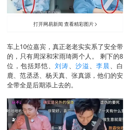
打开网易新闻 查看精彩图片
车上10位嘉宾，真正老老实实系了安全带
的，只有周深和宋雨琦两个人。 剩下的8
位，包括郑恺、
刘涛
、
沙溢
、
李晨
、白
鹿、范丞丞、杨天真、张真源，他们的安
全带全是后期添上去的。