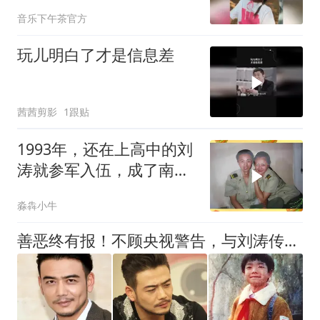
动
音乐下午茶官方
玩儿明白了才是信息差
茜茜剪影
1跟贴
1993年，还在上高中的刘
涛就参军入伍，成了南京
军区集团军文工团的文艺
淼犇小牛
兵
善恶终有报！不顾央视警告，与刘涛传出绯闻的杨烁，如今逆风翻盘