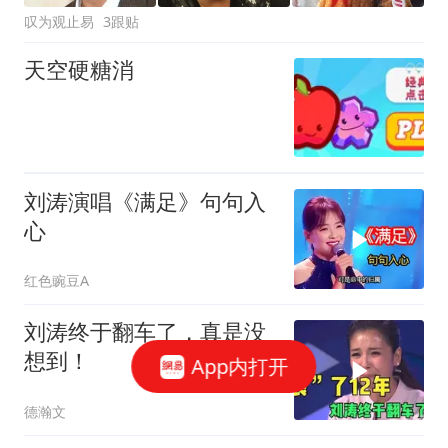
叹为观止易
3跟贴
天空硬糖消
刘涛演唱《满足》句句入
心
红色豌豆A
刘涛终于翻车了，真是没
想到！
App内打开
德瀚文