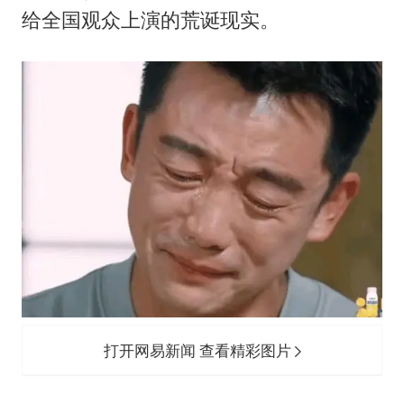
13岁少年白天写作业晚上夜市炒粉
给全国观众上演的荒诞现实。
中方公布5项对美反制措施
外交部回应日本将中国列为最大挑战
被妻子举报丈夫与情人一审获刑1年
“中国游”持续带火“中国购”
你常吃的兰州拉面要改名了
张家界中心汽车站候车厅漏水如瀑布
坚持党全面领导和党中央集中统一领导
打开网易新闻 查看精彩图片