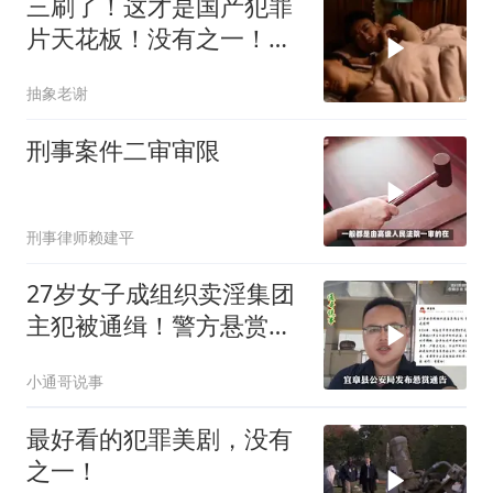
三刷了！这才是国产犯罪
片天花板！没有之一！人
性经不起考验！
抽象老谢
刑事案件二审审限
刑事律师赖建平
27岁女子成组织卖淫集团
主犯被通缉！警方悬赏金
额8万元！
小通哥说事
最好看的犯罪美剧，没有
之一！