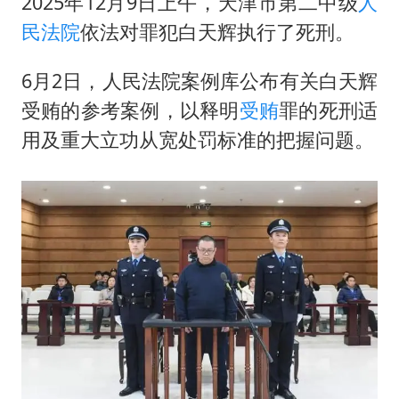
2025年12月9日上午，天津市第二中级
人
“新疆阿勒泰八月能滑雪”不实
民法院
依法对罪犯白天辉执行了死刑。
日本试射“战斧”导弹，国防部回应
胡彦斌韩磊 谁帮谁
6月2日，人民法院案例库公布有关白天辉
胡彦斌获《歌手2026》歌王
受贿的参考案例，以释明
受贿
罪的死刑适
秋天的第一杯奶茶到底有多火
用及重大立功从宽处罚标准的把握问题。
夯实基础开新局