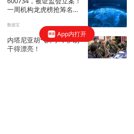
600734，被证监会立案！
一周机构龙虎榜抢筹名单
出炉
数据宝
App内打开
内塔尼亚胡气炸了，伊朗
干得漂亮！
共工之锚
《歌手2026》总决赛：胡
彦斌歌王实至名归，万妮
达或成最大赢家！
文刀木之南
3940点最后警告！不管你
现在空仓还是，请听我一