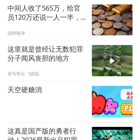
中间人收了565万，给官
员120万还说一人一半，
共同受贿数额如何认定
晶柯喻律
这里就是曾经让无数犯罪
分子闻风丧胆的地方
壹号塔台
1跟贴
天空硬糖消
这真是国产版的勇者行
动！2026最新出品犯罪枪