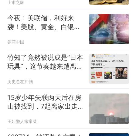
上市之家
今夜！美联储，利好来
袭！美股、黄金、白银集
体拉升
券商中国
竹知了竟然被说成是“日本
玩具”，这节奏越来越离谱
了
历史总在押韵
15岁少年失联两天后在房
山被找到，7起离家出走
背后最缺的是一句认真听
王姐懒人家常菜
他说完的话