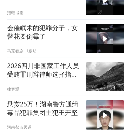
拖鞋追剧
会催眠术的犯罪分子，女
警花要倒霉了
马克看剧
1跟贴
2026四川非国家工作人员
受贿罪刑辩律师选择指南:
受贿数额认定与任职身份
律客观
核验
悬赏25万！湖南警方通缉
毒品犯罪集团主犯王开坚
河南都市频道