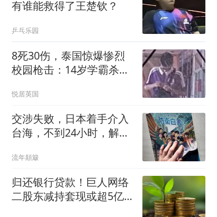
有谁能救得了王楚钦？
乒乓乐园
8死30伤，泰国惊爆惨烈
校园枪击：14岁学霸杀死
爷爷奶奶后前往学校，行
悦居英国
凶原因竟是学习压力过大
交涉失败，日本着手介入
台海，不到24小时，解放
军军机3路出动
流年顛簸
归还银行贷款！巨人网络
二股东减持套现或超5亿
元！