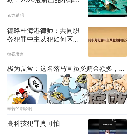
战大片，全程够炸裂
衣戈猜想
德略杜海港律师：共同职
务犯罪中主从犯如何区
分？
律视微言
极为反常：这名落马官员受贿金额多，为何判刑却轻了很多
辛苦的啊欣啊
高科技犯罪真可怕