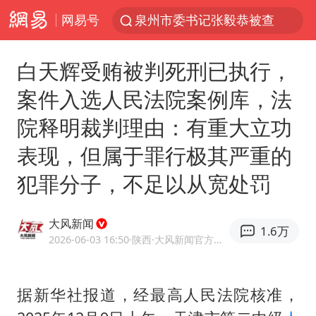
网易号
泉州市委书记张毅恭被查
台风白海豚已进入24小时警戒线
白天辉受贿被判死刑已执行，
全球首个长时储能一体化产业园量产
案件入选人民法院案例库，法
上海：台风白海豚或将带来龙卷风
院释明裁判理由：有重大立功
四川宜宾市高县4.9级地震致1人死亡
表现，但属于罪行极其严重的
名创优品回应女子吐槽内裤质量差
犯罪分子，不足以从宽处罚
中巨芯：上半年归母净利润1405.77万元
中国女篮70-67险胜尼日利亚女篮
大风新闻
1.6万
U17国足点球大战淘汰河床晋级决赛
2026-06-03 16:50
·陕西
·大风新闻官方账号
国防部：中国军队坚决反制任何闹海挑衅图谋
我国外贸延续良好增长态势
据新华社报道，经最高人民法院核准，