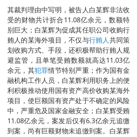
其裁判理由中写明，被告人白某辉非法收
受的财物共计折合11.08亿余元，数额特
别巨大；白某辉为促成其任职公司收购行
贿人的某海外项目，不仅与
行贿人
共同策
划收购方式、手段，还积极帮助行贿人规
避监管，且单笔受贿数额就高达11.03亿
余元，其
犯罪
情节特别严重；作为国有金
融机构工作人员，白某辉利用职务上的便
利积极推动使用国有资产高价收购某海外
项目，使巨额国有资产处于不确定的风险
中，严重危及国家金融安全；白某辉受贿
11.08亿余元，案发后仅有6.3亿余元追缴
到案，尚有巨额财物未追缴到案。白某辉