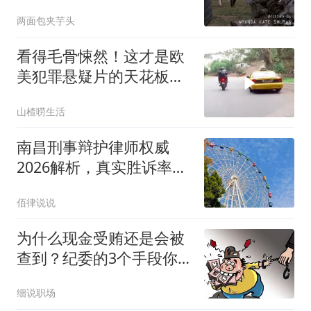
两面包夹芋头
看得毛骨悚然！这才是欧
美犯罪悬疑片的天花板，
没有之一！
山楂唠生活
南昌刑事辩护律师权威
2026解析，真实胜诉率与
专业评估
佰律说说
为什么现金受贿还是会被
查到？纪委的3个手段你
根本想不到
细说职场