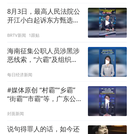
8月3日，最高人民法院公
开江小白起诉东方甄选商
业诋毁一案判决结果
BRTV新闻
1跟贴
海南征集公职人员涉黑涉
恶线索，“六霸”及组织利
用未成年人实施违法犯罪
每日经济新闻
的线索
#媒体原创 “村霸”“乡霸”
“街霸”“市霸”等，广东公开
征集涉黑恶违法犯罪线
封面新闻
索，省公安厅举报电话：
020-83110906
说句得罪人的话，如今还