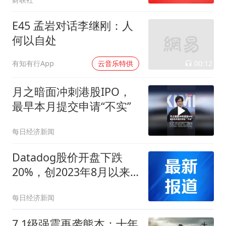
蓄势阶段
E45 孟岩对话李继刚：人
何以自处
00:12
有知有行App
云音乐特供
月之暗面冲刺港股IPO，
最早本月提交申请“不实”
每日经济新闻
Datadog股价开盘下跌
20%，创2023年8月以来
最大跌幅
每日经济新闻
7.1级强震再袭熊本：十年