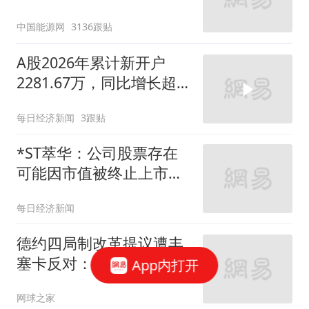
中国能源网
3136跟贴
A股2026年累计新开户
2281.67万，同比增长超
50%
每日经济新闻
3跟贴
*ST萃华：公司股票存在
可能因市值被终止上市的
风险
每日经济新闻
德约四局制改革提议遭丰
塞卡反对：他想这么改是
App内打开
因为他年纪大了
网球之家