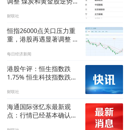
调整 煤炭和黄金股逆势走
强
财联社
恒指26000点关口压力重
重，港股再遇显著调整 本
轮行情是反弹还是反转？
每日经济新闻
港股午评：恒生指数跌
1.75% 恒生科技指数跌
1.87%
财联社
海通国际张忆东最新观
点：行情已经基本确认底
部区域 并转入缩量磨底和
财联社