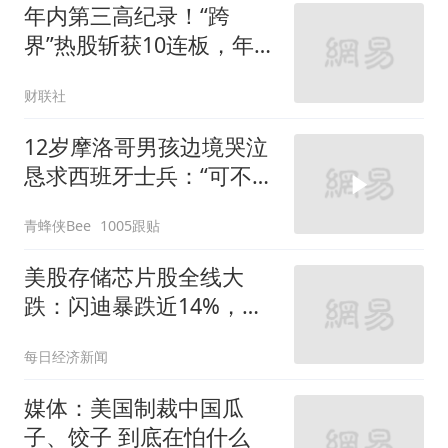
年内第三高纪录！“跨
界”热股斩获10连板，年内
连板情况盘点，这些行业
财联社
占比较高
12岁摩洛哥男孩边境哭泣
恳求西班牙士兵：“可不可
以不要把我遣返回国”
青蜂侠Bee
1005跟贴
美股存储芯片股全线大
跌：闪迪暴跌近14%，西
部数据跌超19%，SK海力
每日经济新闻
士跌6%，美光下跌近4%
｜美股开盘
媒体：美国制裁中国瓜
子、饺子 到底在怕什么