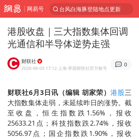
网易号
台风白海豚登陆地点更新
以“新”破局 首发经济点亮城市消费活力
港股收盘｜三大指数集体回调
台风白海豚进入48小时警戒线
光通信和半导体逆势走强
佛得角门将亮相智利俱乐部主场
宇树科技发行价格150.80元/股
财联社
0
中方回应是否在太平洋海底开采稀土
2026-06-03 17:12
·上海
·界面财联社官方账号
CIA被曝已秘密设立古巴工作组
财联社6月3日讯（编辑 胡家荣）
港股
三
泰国一女公务员妆容引争议 本人回应
大指数集体走弱，未延续昨日的涨势。截
U17国足1分钟轰2球
至收盘，恒生指数跌1.56%，报收
宇树科技王兴兴身家有望超200亿元
25633.21点；科技指数跌2.74%，报收
外交部发言人就广岛核爆81周年等答记者问
5056.97点；国企指数跌1.90%，报收