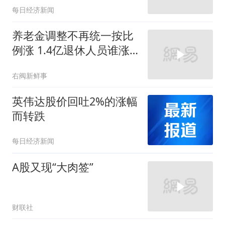
每日经济新闻
ETF（512940）上涨
0.36%
养老金调整不再统一按比
例涨 1.4亿退休人员谁涨
幅更占优势
右阀新鲜事
英伟达股价回吐2%的涨幅
而转跌
每日经济新闻
A股又现“大肉签”
财联社