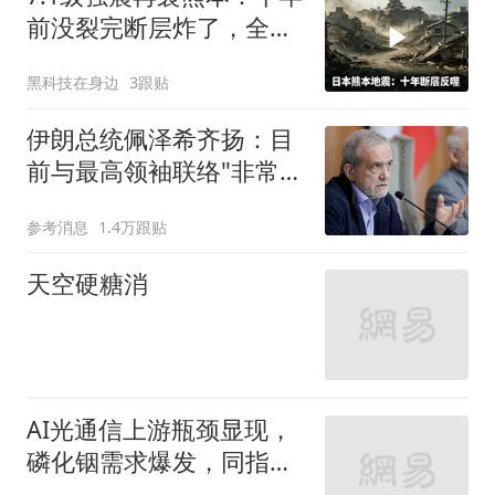
前没裂完断层炸了，全球
半导体供应链悬了
黑科技在身边
3跟贴
伊朗总统佩泽希齐扬：目
前与最高领袖联络"非常困
难"
参考消息
1.4万跟贴
天空硬糖消
AI光通信上游瓶颈显现，
磷化铟需求爆发，同指数
规模最大标的有色