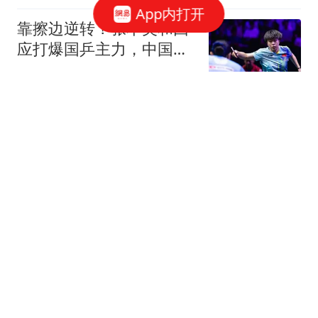
App内打开
靠擦边逆转？张本美和回
应打爆国乒主力，中国教
练不喊暂停惹争议
三十年莱斯特城球迷
果葡糖浆不好？对，但白
砂糖也一样
中国食品报融媒体
终于走了！领馆撤离成
都，以色列在中国人心中
的好感是咋崩盘的？
霁寒飘雪
缅因州参院候选人被曝与