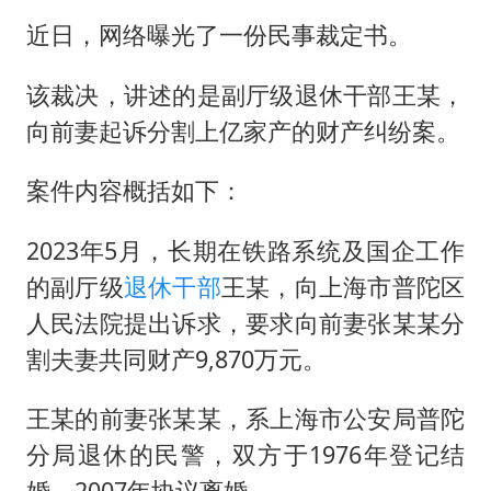
女子发现前夫婚内与第三者育子
近日，网络曝光了一份民事裁定书。
以军士兵把枪口对准中国记者
笔试第一被劝弃考涉事副校长被撤职
该裁决，讲述的是副厅级退休干部王某，
构建更高水平的全民健身公共服务体系
向前妻起诉分割上亿家产的财产纠纷案。
萌娃帮爷爷脱玉米 卖力干活超可爱
案件内容概括如下：
灌溉水坝被隔成鱼塘 村民投诉20余年
2023年5月，长期在铁路系统及国企工作
奋力开创中国式现代化建设新局面
的副厅级
退休干部
王某，向上海市普陀区
人民法院提出诉求，要求向前妻张某某分
割夫妻共同财产9,870万元。
王某的前妻张某某，系上海市公安局普陀
分局退休的民警，双方于1976年登记结
婚，2007年协议离婚。