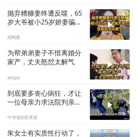
抛弃糟糠妻终遭反噬，65
岁大爷被小25岁娇妻骗光
家产哭惨，度姐斥
凶鸭栗
为帮弟弟妻子不惜离婚分
家产，丈夫怒怼太解气
aespa
到底要多丧心病狂，才让
一位母亲力求法院判亲女
儿死刑
中书省的世界观
朱女士有实质性行动了，