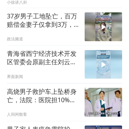
小徐讲八卦
37岁男子工地坠亡，百万
赔偿金妻子仅拿到3万，
法院介入核查
政法频道
青海省西宁经济技术开发
区管委会原副主任刘云洲
被开除党籍
界面新闻
高烧男子救护车上坠桥身
亡，法院：医院担10%责
任，赔13万
人间闲散客