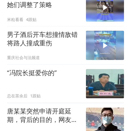
她们调整了策略
米粒看看
4跟贴
男子酒后开车想撞情敌错
将路人撞成重伤
重庆社会与法频道
“冯院长挺爱你的”
总在茶余后
1跟贴
唐某某突然申请开庭延
期，背后的目的，网友总
结出三点