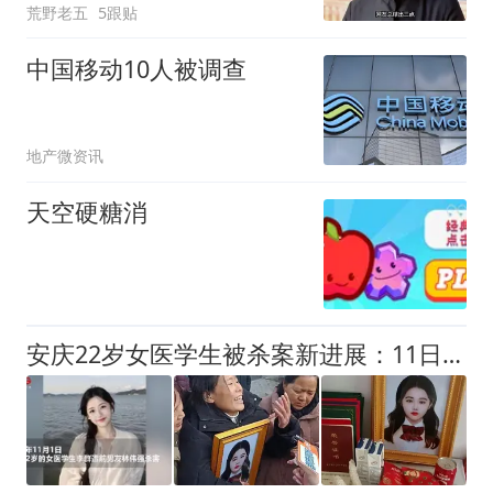
荒野老五
5跟贴
中国移动10人被调查
地产微资讯
天空硬糖消
安庆22岁女医学生被杀案新进展：11日宣判二审结果