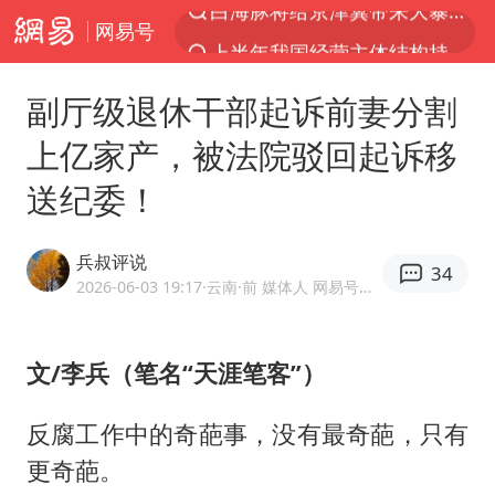
网易号
上半年我国经营主体结构持续优化
杭州机场已取消航班388架次
副厅级退休干部起诉前妻分割
中国籍豪华游艇富商之子在泰国被杀
上亿家产，被法院驳回起诉移
王艺迪无缘横滨赛决赛
送纪委！
浙江省委书记王浩再调度：该停下的坚决停下来，让社会面静下来
《披荆斩棘2026》阵容官宣
兵叔评说
34
中国第1高楼阻尼器摆动明显
2026-06-03 19:17
·云南
·前 媒体人 网易号优质内容创作者
国足U17与阿森纳决赛取消 并列冠军
《龙餐馆》 冲奖
文/李兵（笔名“天涯笔客”）
上门女婿出轨女邻居多年被判重婚罪
反腐工作中的奇葩事，没有最奇葩，只有
2025年小学教师减少13.19万
更奇葩。