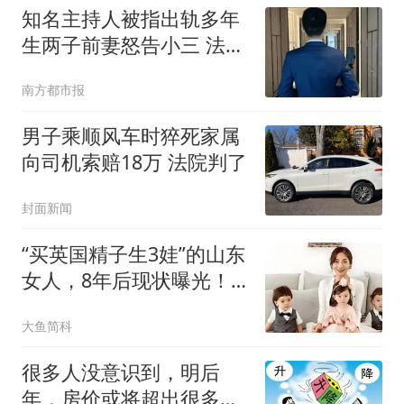
知名主持人被指出轨多年
生两子前妻怒告小三 法院
判了
南方都市报
男子乘顺风车时猝死家属
向司机索赔18万 法院判了
封面新闻
“买英国精子生3娃”的山东
女人，8年后现状曝光！
如今她后悔不？
大鱼简科
很多人没意识到，明后
年，房价或将超出很多人