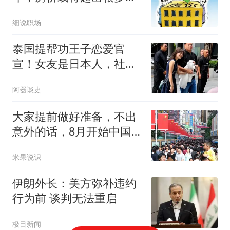
的想象
细说职场
泰国提帮功王子恋爱官
宣！女友是日本人，社会
炸了：王室要变天？
阿器谈史
大家提前做好准备，不出
意外的话，8月开始中国
或将出现4大变化
米果说识
伊朗外长：美方弥补违约
行为前 谈判无法重启
极目新闻