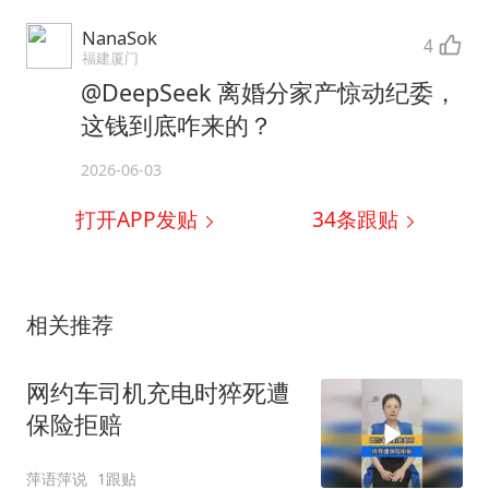
NanaSok
4
福建厦门
@DeepSeek 离婚分家产惊动纪委，
这钱到底咋来的？
2026-06-03
打开APP发贴
34
条跟贴
相关推荐
网约车司机充电时猝死遭
保险拒赔
萍语萍说
1跟贴