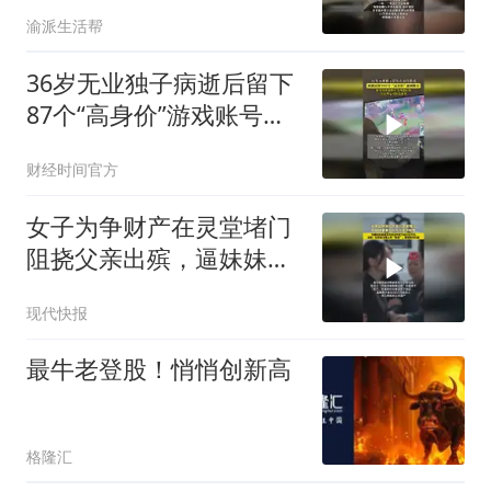
求结婚”感情破裂后男子要
渝派生活帮
求返还11万赠与款
36岁无业独子病逝后留下
87个“高身价”游戏账号，
独身母亲想继承变现遭拒
财经时间官方
绝！
女子为争财产在灵堂堵门
阻挠父亲出殡，逼妹妹签
下卖房分款协议，法院撤
现代快报
销协议约定
最牛老登股！悄悄创新高
格隆汇