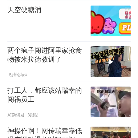
天空硬糖消
两个疯子闯进阿里家抢食
物被米拉德教训了
飞驰论坛o
打工人，都应该站瑞幸的
闯祸员工
AI杂谈君
3跟贴
神操作啊！网传瑞幸靠低