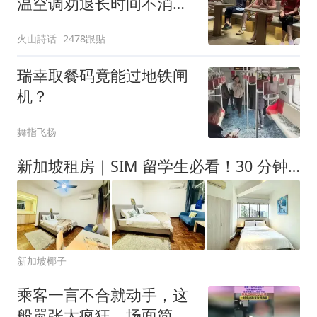
温空调劝退长时间不消
费、占座闲聊的老年人，
火山詩话
2478跟贴
评论区炸锅
瑞幸取餐码竟能过地铁闸
机？
舞指飞扬
新加坡租房｜SIM 留学生必看！30 分钟通勤圈房源全盘点
新加坡椰子
乘客一言不合就动手，这
般嚣张太疯狂，场面简直