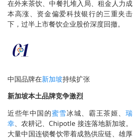
网传《披荆斩棘2026》名单
在外来茶饮、中餐扎堆入局、租金人力成
女主硬加吻戏短剧已下架
本高涨、资金偏爱科技银行的三重夹击
下，过半上市餐饮企业股价深度回撤。
“六爷”挂一颗出场
香港宏福苑火灾或由烟头引起
浙江台州《告全体市民书》
《给阿嬷的情书》售后来了
人民的健康、体质、幸福一脉相承
中国品牌在
新加坡
持续扩张
新加坡本土品牌竞争激烈
近些年中国的
蜜雪
冰城、霸王茶姬、
瑞
幸
、农耕记、Chipotle 接连落地新加坡。
大量中国连锁餐饮带着成熟供应链、雄厚