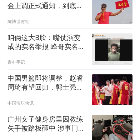
金上调正式通知，到底有
没有发布？
陈博世财经
咱俩这大B脸：嘴仗演变
成的实名举报 峰哥实名举
报汪海林偷税漏税
青朴手记
中国男篮即将调整，赵睿
周琦有望回归，郭士强压
力大！
中国篮坛快讯
广州女子健身房里因教练
失手被踏板砸中 涉事门店
回应