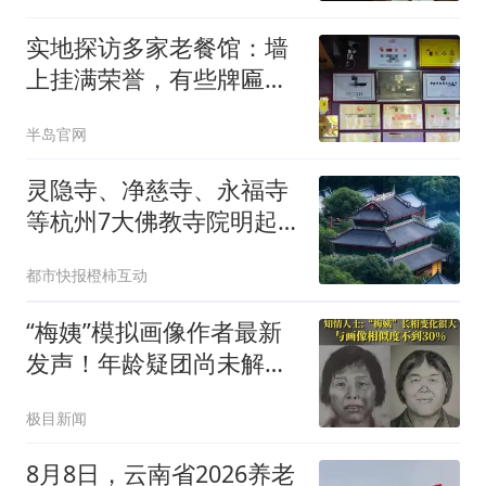
实地探访多家老餐馆：墙
上挂满荣誉，有些牌匾或
将撤下
半岛官网
灵隐寺、净慈寺、永福寺
等杭州7大佛教寺院明起
临时关闭，别跑空了
都市快报橙柿互动
“梅姨”模拟画像作者最新
发声！年龄疑团尚未解
开，律师解读
极目新闻
8月8日，云南省2026养老