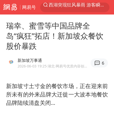
网易号
解锁各地夏日限定体验
男童模仿奥特曼从高处跳下致骨折
瑞幸、蜜雪等中国品牌全
富婆带资进组给自己硬加60多场吻戏
岛“疯狂”拓店！新加坡众餐饮
黄金创今年来最大单周涨幅
股价暴跌
名创优品一次性内裤 颜面尽失
视频丨中国东方电气集团原党组副书记、董事宋致远被查
新加坡万事通
6
金饰克价一夜涨回1300元
2026-06-03 19:25
·湖北
·网易号优质内容创作者
梁家辉：到内地拍戏不是北上是回归
白海豚将正面袭击贯穿浙江
新加坡寸土寸金的餐饮市场，正在迎来前
所未有的外来品牌大迁徙一大波本地餐饮
酒店回应车内过夜被收150元
品牌陆续清盘关闭…
牛津大学一纸声明甩不了锅