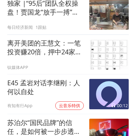
独家 |“95后”团队全权操
盘！贾国龙“放手一搏”鲜
羊赛道
每日经济新闻
1跟贴
离开美团的王慧文：一笔
投资赚20倍，押中24家AI
公司
钛媒体APP
E45 孟岩对话李继刚：人
何以自处
00:12
有知有行App
云音乐特供
苏泊尔“国民品牌”的信
任，是如何被一步步透支