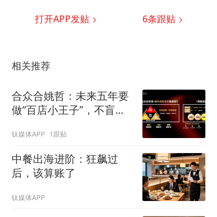
打开APP发贴
6
条跟贴
相关推荐
合众合姚哲：未来五年要
做“百店小王子”，不盲目
追求千店万店
钛媒体APP
1跟贴
中餐出海进阶：狂飙过
后，该算账了
钛媒体APP