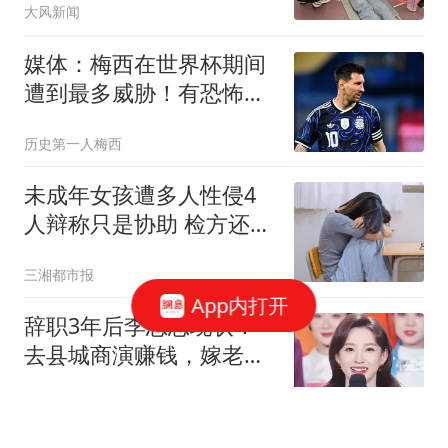
大风新闻
媒体：梅西在世界杯期间
遭到最多威胁！有恐怖分
子特别提到他！
历史第一人梅西
未成年女孩遭多人性侵4
人辩称只是协助 检方还原
真相
三湘都市报
App内打开
辞职3年后李思思现状！
去县城商演赚钱，嫁老头
传闻早已真相大白
寒士之言本尊