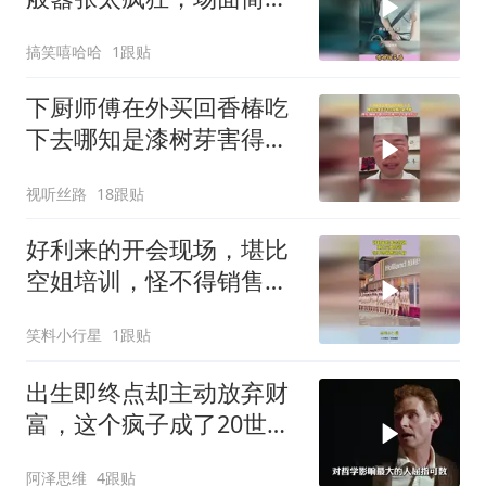
让人惊掉下巴
搞笑嘻哈哈
1跟贴
下厨师傅在外买回香椿吃
下去哪知是漆树芽害得脸
颊过敏浮肿网友俩厨子都
视听丝路
18跟贴
没认出来 二十年餐饮白干
好利来的开会现场，堪比
空姐培训，怪不得销售这
么好
笑料小行星
1跟贴
出生即终点却主动放弃财
富，这个疯子成了20世纪
最伟大的哲学家
阿泽思维
4跟贴