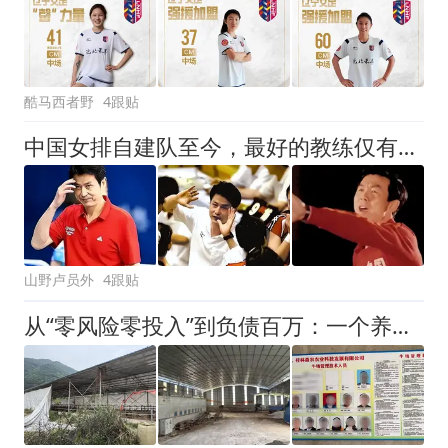
酷马西者野
4跟贴
中国女排自建队至今，最好的教练仅有2人，一锤定音的队员仅有3人
山野卢员外
4跟贴
从“零风险零投入”到负债百万：一个养牛项目崩盘后，谁该为农户的贷款买单丨红星调查