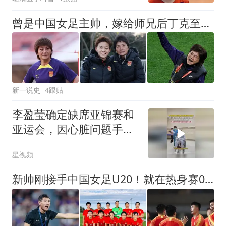
曾是中国女足主帅，嫁给师兄后丁克至今，如今丈夫是上海女足领队
新一说史
4跟贴
李盈莹确定缺席亚锦赛和
亚运会，因心脏问题手
术，晒住院照仍微笑
星视频
新帅刚接手中国女足U20！就在热身赛0比5输朝鲜，引发热议