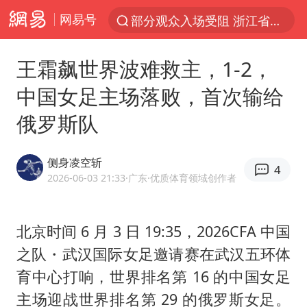
网易号
部分观众入场受阻 浙江省博物馆致歉
以“新”破局 首发经济点亮城市消费活力
王霜飙世界波难救主，1-2，
U17国足三战全胜
中国女足主场落败，首次输给
男子结婚8年发现3个女儿均非亲生
俄罗斯队
台风白海豚最新路径研判来了
OpenAI为免费用户升级GPT-5.6 Luna
侧身凌空斩
4
申军良称梅姨的实际年龄仍是谜
2026-06-03 21:33
·广东
·优质体育领域创作者
我国编制完成新版全月地质图
对话重庆地铁吐血女孩
北京时间 6 月 3 日 19:35，2026CFA 中国
之队・武汉国际女足邀请赛在武汉五环体
毛宁转发梯田音乐会视频海外网友赞叹
育中心打响，世界排名第 16 的中国女足
8月部分地区可达40℃-45℃
主场迎战世界排名第 29 的俄罗斯女足。