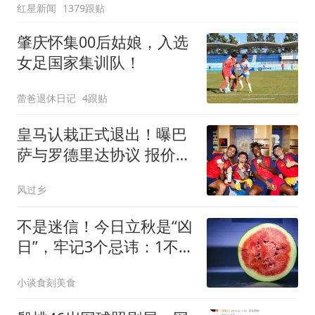
红星新闻
1379跟贴
肇庆怀集00后姑娘，入选
女足国家集训队！
蕾爸退休日记
4跟贴
皇马认栽正式退出！曝巴
萨与罗德里达协议 报价
6000万欧与曼城谈判
风过乡
不是迷信！今日立秋是“凶
日”，牢记3个忌讳：1不
贪，2不出，3不碰
小谈食刻美食