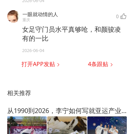
2026-06-04
一眼就动情的人
0
重庆
女足守门员水平真够呛，和颜骏凌
有的一比
2026-06-04
打开APP发贴
4
条跟贴
相关推荐
从1990到2026，李宁如何写就亚运产业进阶故事？