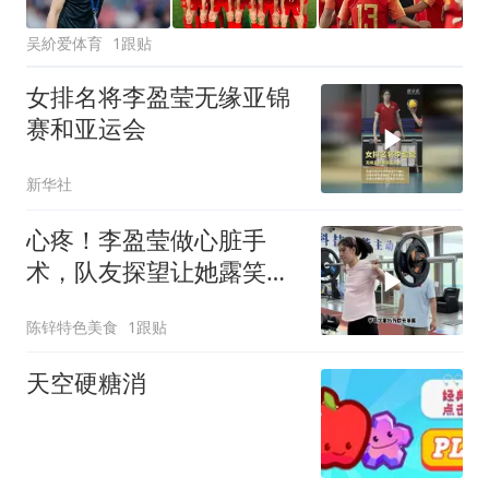
吴紒爱体育
1跟贴
女排名将李盈莹无缘亚锦
赛和亚运会
新华社
心疼！李盈莹做心脏手
术，队友探望让她露笑
容，对比朱婷令人扎心
陈锌特色美食
1跟贴
天空硬糖消