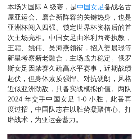
美股三大指数集体收跌 西数跌超13%
本场为国际 A 级赛，是
中国女足
备战名古
巡查组提问 工作人员偷用手机查答案
屋亚运会、磨合新阵容的关键热身，也是
看守所辅警收受10万获刑1年
亚洲杯闯入四强、锁定世界杯资格后的首
现代版摸金校尉落网查获400多枚古币
次主场亮相。中国女足由米利西奇执教，
王霜、姚伟、
吴海燕
领衔，招入姜晨璟等
消费新图景｜多举措提升消费体验 释放夏日经济活力
新星考察新老融合，主场战力稳定。俄罗
泰国一女公务员妆容引争议 本人回应
斯女足因禁赛久疏高水平赛事，近期战绩
女子利用漏洞0元薅走3000多件家电
起伏，但身体素质强悍、对抗硬朗，风格
奋进开新局 实干挑大梁
近似亚洲劲敌，具备实战模拟价值。两队
2024 年交手中国女足 1-0 小胜，此番再
度过招，中国队志在以胜势凝聚信心、打
磨战术，为亚运会蓄力。