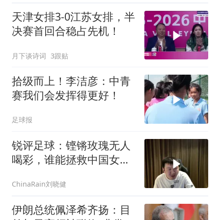
天津女排3-0江苏女排，半
决赛首回合稳占先机！
月下谈诗词
3跟贴
拾级而上！李洁彦：中青
赛我们会发挥得更好！
足球报
锐评足球：铿锵玫瑰无人
喝彩，谁能拯救中国女
足？
ChinaRain刘晓健
伊朗总统佩泽希齐扬：目