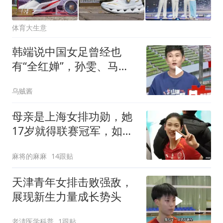
体育大生意
韩端说中国女足曾经也
有“全红婵”，孙雯、马晓
旭都是天才球员！
乌贼酱
母亲是上海女排功勋，她
17岁就得联赛冠军，如今
在国家队潜力无限
麻将的麻麻
14跟贴
天津青年女排击败强敌，
展现新生力量成长势头
老淸医学科普
1跟贴