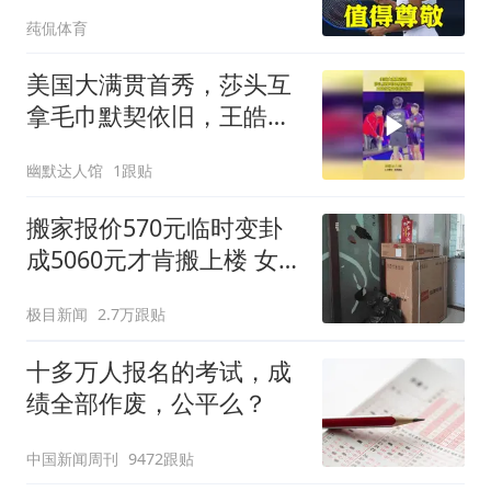
一虽败犹荣
莼侃体育
美国大满贯首秀，莎头互
拿毛巾默契依旧，王皓当
场外轻松惬意
幽默达人馆
1跟贴
搬家报价570元临时变卦
成5060元才肯搬上楼 女子
傻眼
极目新闻
2.7万跟贴
十多万人报名的考试，成
绩全部作废，公平么？
中国新闻周刊
9472跟贴