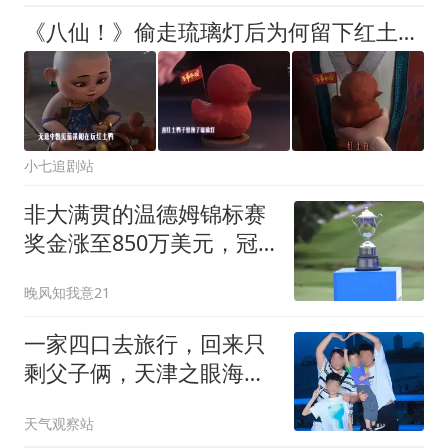
《八仙！》偷走琉璃灯后为何留下红土鸭？导演回复了，不是挑衅杨戬，而是祝福
小七追剧站
非大满贯的温德姆锦标赛
奖金涨至850万美元，冠
军拿153万
晚风知我意21
一家四口去旅行，回来只
剩父子俩，天津之眼海河
边，这一夜太痛了
天气观察站