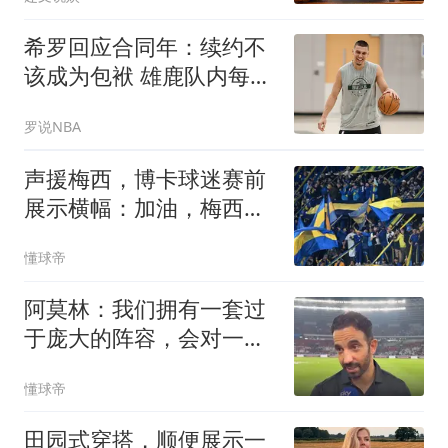
希罗回应合同年：续约不
该成为包袱 雄鹿队内每个
人都憋着一口气
罗说NBA
声援梅西，博卡球迷赛前
展示横幅：加油，梅西一
家
懂球帝
阿莫林：我们拥有一套过
于庞大的阵容，会对一些
球员作出决定
懂球帝
田园式穿搭，顺便展示一