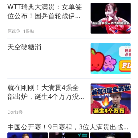
WTT瑞典大满贯：女单签
位公布！国乒首轮战伊
藤，王曼昱对手出炉
原谅你
1跟贴
天空硬糖消
就在刚刚！大满贯4强全
部出炉，诞生4个万万没
想到，附明日赛
Doris楼
中国公开赛！9日赛程，3位大满贯出战，肖国栋VS麦吉尔，冲击16强