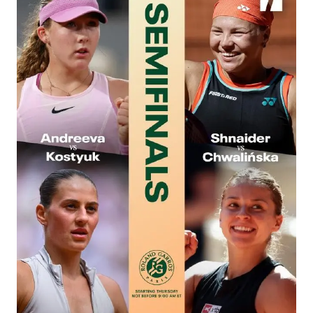
白海豚登陆前还将加强
娜扎称眼睛恢复情况不太妙
河南刑案嫌犯被抓 逃窜时伤害多人
经常半夜醒要排查6种疾病
三警齐发！多地10级以上雷暴大风
乐享全民健身 共筑健康中国