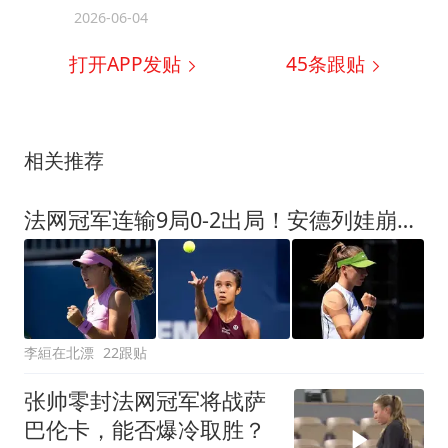
2026-06-04
打开APP发贴
45
条跟贴
相关推荐
法网冠军连输9局0-2出局！安德列娃崩盘太离谱：19岁黑马首进16强
李絙在北漂
22跟贴
张帅零封法网冠军将战萨
巴伦卡，能否爆冷取胜？