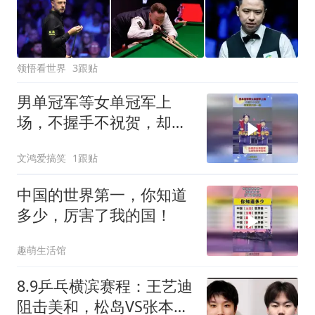
领悟看世界
3跟贴
男单冠军等女单冠军上
场，不握手不祝贺，却直
接大吵一架！
文鸿爱搞笑
1跟贴
中国的世界第一，你知道
多少，厉害了我的国！
趣萌生活馆
8.9乒乓横滨赛程：王艺迪
阻击美和，松岛VS张本智