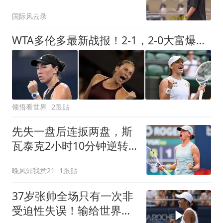
国际风云录
WTA多伦多最新战报！2-1，2-0大富爆冷，斯瓦泰克逆转，8强出2席
领悟看世界
2跟贴
先失一盘后连扳两盘，斯
瓦泰克2小时10分钟逆转
晋级八强
晚风知我意21
1跟贴
37岁张帅全场只有一次非
受迫性失误！输给世界第