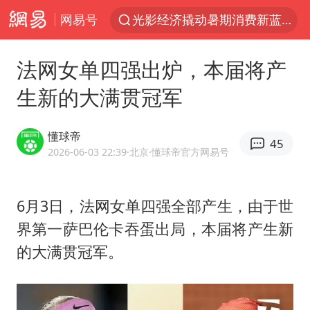
网易号
白海豚10级风圈已触及浙江台州
以军士兵把枪口对准中国记者
法网女单四强出炉，本届将产
河南警方公开征集黑恶犯罪线索
生新的大满贯冠军
谢霆锋演唱会隔空祝王菲生日快乐
方桃子代言广告视频已下架
懂球帝
45
2026-06-03 22:39
·北京
·懂球帝官方网易号
WTT横滨冠军赛女单四强国乒占三席
浙江省发出今年第2号指挥长令
6月3日，法网女单四强全部产生，由于世
一周大涨超7% 金价为何突然上涨
界第一萨巴伦卡吞蛋出局，本届将产生新
情侣在平潭拍日出时坠崖致一死一伤
的大满贯冠军。
生产也能“拼单”了
央视新主播李秋莹孙亚鹏亮相