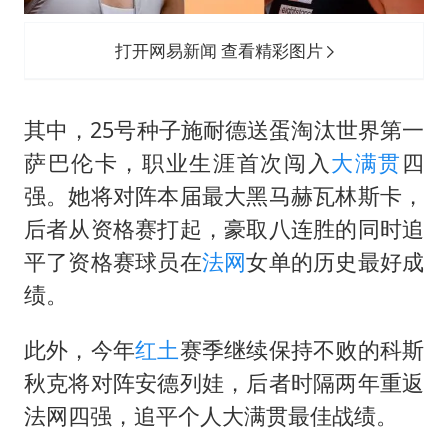
打开网易新闻 查看精彩图片
其中，25号种子施耐德送蛋淘汰世界第一
萨巴伦卡，职业生涯首次闯入
大满贯
四
强。她将对阵本届最大黑马赫瓦林斯卡，
后者从资格赛打起，豪取八连胜的同时追
平了资格赛球员在
法网
女单的历史最好成
绩。
此外，今年
红土
赛季继续保持不败的科斯
秋克将对阵安德列娃，后者时隔两年重返
法网四强，追平个人大满贯最佳战绩。