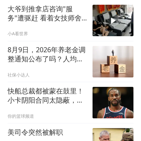
大爷到推拿店咨询"服
务"遭驱赶 看着女技师舍
不得走
小A看世界
8月9日，2026年养老金调
整通知公布了吗？人均还
能涨50元吗？
社保小达人
快船总裁都被蒙在鼓里！
小卡阴阳合同太隐蔽，但
湖人让他爆雷？
你的篮球频道
美司令突然被解职