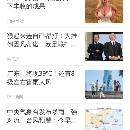
下丰收的成果
飛尚日记
狠起来连自己都打！为推
倒因凡蒂诺，欧足联打算
彻查其在任16年行为
风过乡
广东，将现39℃！还有8
级左右雷雨大风
极目新闻
中央气象台发布暴雨、强
对流、台风预警：今早至
明天，浙江、上海、江