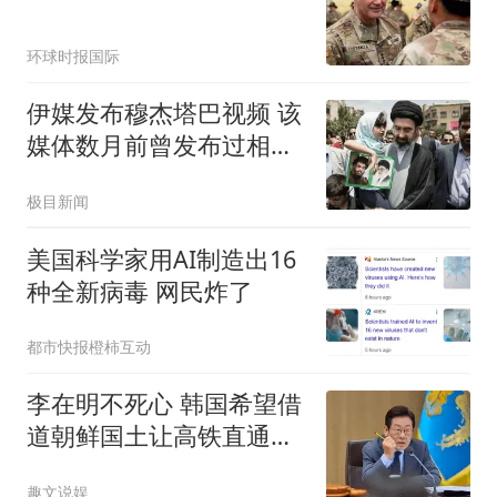
环球时报国际
伊媒发布穆杰塔巴视频 该
媒体数月前曾发布过相似
片段
极目新闻
美国科学家用AI制造出16
种全新病毒 网民炸了
都市快报橙柿互动
李在明不死心 韩国希望借
道朝鲜国土让高铁直通北
京
趣文说娱