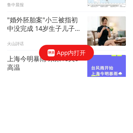
鲁中晨报
苏、安徽、福建、海南等
地有大到暴雨，局地有雷
"婚外胚胎案"小三被指初
暴大风等强对流天气
中没完成 14岁生子儿子已
18岁
火山詩话
App内打开
上海今明暴雨 未来10天0
高温
脊梁in上海
"中式天庭"视频在海外收
获500万播放 创作者身份
披露
封面新闻