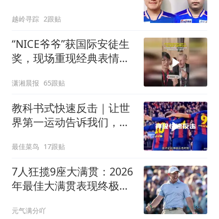
和冲冠
越岭寻踪
2跟贴
“NICE爷爷”获国际安徒生
奖，现场重现经典表情
包，向中国粉丝问好
潇湘晨报
65跟贴
教科书式快速反击｜让世
界第一运动告诉我们，什
么是速度与激情！
最佳菜鸟
17跟贴
7人狂揽9座大满贯：2026
年最佳大满贯表现终极排
名
元气满分吖