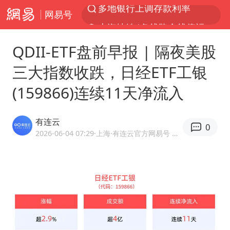
网易号
上海地铁4条线路全线停运
4.2平卫生间补漏注胶花1.55万
QDII-ETF盘前早报 | 隔夜美股
白海豚路径图
三大指数收跌，日经ETF工银
宇树申购 中一签有望赚20万元
(159866)连续11天净流入
今日有3只新股申购
武汉3名城管协管员殴打摊主被刑拘
有连云
0
白海豚可深入内陆制造大范围风雨
2026-06-04 07:29
·上海
·有连云官方网易号 优质财经领域创作者
NBA传奇教练老尼尔森去世
男子结婚8年3个女儿都不是亲生
手机真会“偷听”我们说话吗
轰-6K到底是不是战略轰炸机