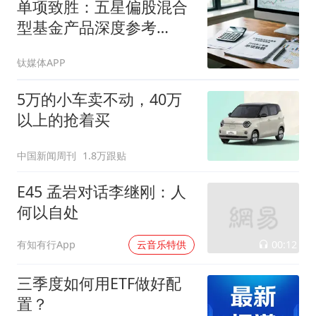
单项致胜：五星偏股混合
型基金产品深度参考
（2026年二季度）
钛媒体APP
5万的小车卖不动，40万
以上的抢着买
中国新闻周刊
1.8万跟贴
E45 孟岩对话李继刚：人
何以自处
00:12
有知有行App
云音乐特供
三季度如何用ETF做好配
置？