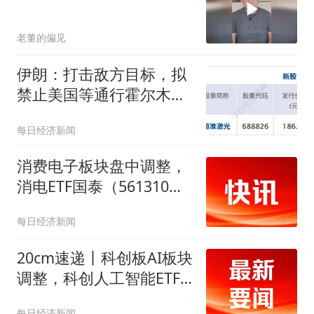
老董的偏见
伊朗：打击敌方目标，拟
禁止美国等通行霍尔木兹
海峡；特朗普：我正参与
每日经济新闻
谈判，协议尚未达成；美
股集体收跌，存储芯片股
消费电子板块盘中调整，
大跌丨每经早参
消电ETF国泰（561310）
跌近3%
每日经济新闻
20cm速递丨科创板AI板块
调整，科创人工智能ETF
国泰（589110）跌超3%
每日经济新闻