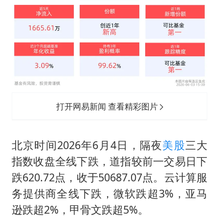
“皋”在低处
面对面丨蔡磊：与渐冻症抗争 纵使不敌 也不屈服
5万小车卖不动 微型代步车集体遇冷
加沙约14万栋建筑被完全摧毁
从科技创新看开局起步的时与势
打开网易新闻 查看精彩图片
北京时间2026年6月4日，隔夜
美股
三大
指数收盘全线下跌，道指较前一交易日下
跌620.72点，收于50687.07点。云计算服
务提供商全线下跌，微软跌超3%，亚马
逊跌超2%，甲骨文跌超5%。