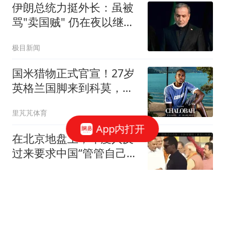
伊朗总统力挺外长：虽被
骂"卖国贼" 仍在夜以继日
工作
极目新闻
国米猎物正式官宣！27岁
英格兰国脚来到科莫，齐
沃怎会满意了
里芃芃体育
App内打开
在北京地盘上，印度人反
过来要求中国“管管自己
人”？
娱乐洞察点点
苹果第三代折叠屏首曝！
iPhone Ultra 3 2028年发