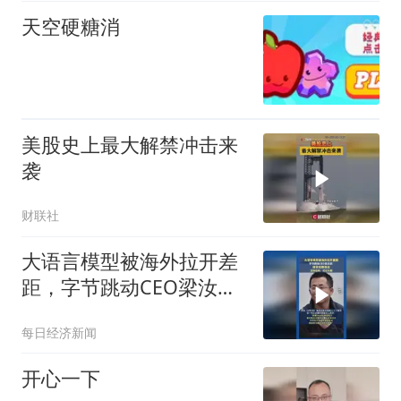
天空硬糖消
美股史上最大解禁冲击来
袭
财联社
大语言模型被海外拉开差
距，字节跳动CEO梁汝
波：接受短期落后，坚持
每日经济新闻
自研和优化长期
开心一下