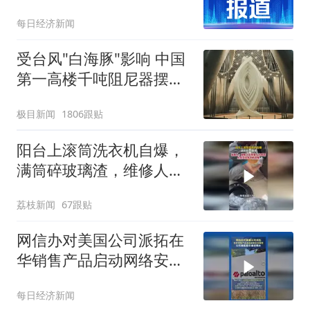
每日经济新闻
受台风"白海豚"影响 中国
第一高楼千吨阻尼器摆动
明显
极目新闻
1806跟贴
阳台上滚筒洗衣机自爆，
满筒碎玻璃渣，维修人员
称是人为原因，从未见过
荔枝新闻
67跟贴
洗衣机自爆
网信办对美国公司派拓在
华销售产品启动网络安全
审查 ，公司美股股价盘前
每日经济新闻
跳水