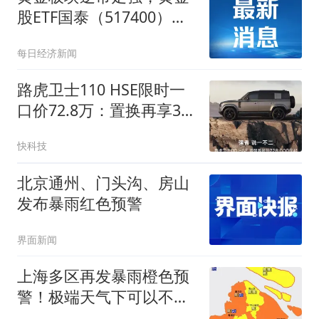
股ETF国泰（517400）冲
击4连涨
每日经济新闻
路虎卫士110 HSE限时一
口价72.8万：置换再享3万
权益
快科技
北京通州、门头沟、房山
发布暴雨红色预警
界面新闻
上海多区再发暴雨橙色预
警！极端天气下可以不上
班吗？