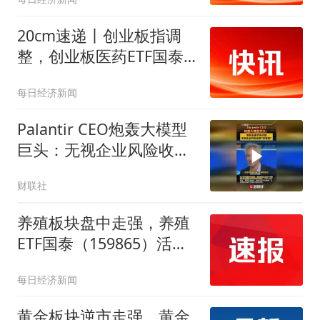
20cm速递丨创业板指调
整，创业板医药ETF国泰
（159377）逆市飘红涨逾
每日经济新闻
2%
Palantir CEO炮轰大模型
巨头：无视企业风险收取
财富税
财联社
养殖板块盘中走强，养殖
ETF国泰（159865）活跃
涨逾2%
每日经济新闻
黄金板块逆市走强，黄金