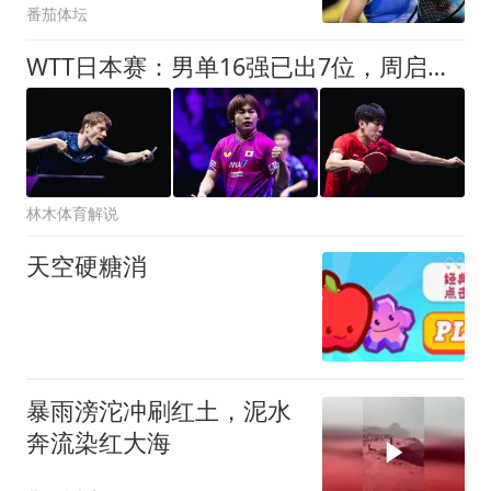
番茄体坛
WTT日本赛：男单16强已出7位，周启豪温瑞博一轮游国乒已出局一半
林木体育解说
天空硬糖消
暴雨滂沱冲刷红土，泥水
奔流染红大海