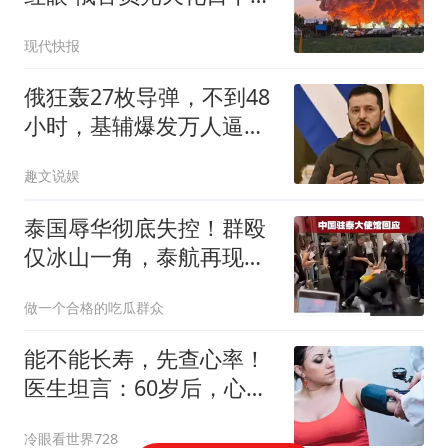
暗杀
现代快报
俄狂轰27枚导弹，不到48
小时，基辅爆发万人逼
宫，泽连斯基摊牌
趣文说娱
泰国辱华彻底失控！群殴
仅冰山一角，泰航再现恶
心操作，惹怒亚洲
做一个合格的吃瓜群众
能不能长寿，先查心率！
医生坦言：60岁后，心率
别超这个范围
冷眼看世界728