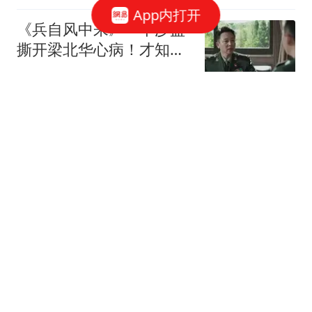
App内打开
《兵自风中来》一个沙盘
撕开梁北华心病！才知他
退休前的野心多大
阿废冷眼观察所
5日凌晨WTA最新战报，2-
0,2-1，两大热门晋级，张
帅又赢了
巧妹电影
3大位置全部补全，热刺
换一套强阵，新赛季搅乱
英超格局
广西阿妹香香
韩国股市，又“熔断”！