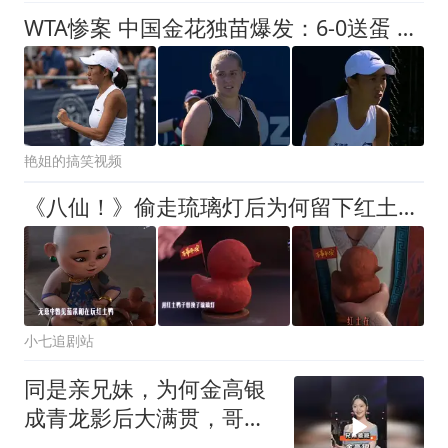
WTA惨案 中国金花独苗爆发：6-0送蛋 4-0法网冠军 37岁老将晋级32强
艳姐的搞笑视频
《八仙！》偷走琉璃灯后为何留下红土鸭？导演回复了，不是挑衅杨戬，而是祝福
小七追剧站
同是亲兄妹，为何金高银
成青龙影后大满贯，哥哥
甘当素人