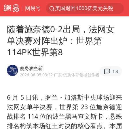
网易号
李亚鹏向地铁吐血女孩捐99999元
被泰航拒载中国乘客：免费改签没兑现
随着施奈德0-2出局，法网女
逃犯看演唱会 刚出地铁就被逮住
单决赛对阵出炉：世界第
弹药库存告急 美军补货难
114PK世界第8
台风白海豚或在华东沿海登陆
《Monica》填词人黎彼得去世
侧身凌空斩
13
38岁山东财大教授刘海明逝世
2026-06-05 03:22
·广东
·优质体育领域创作者
因凡蒂诺首次公开道歉
FIFA官方支持因凡蒂诺
6 月 5 日讯，罗兰・加洛斯中央球场迎来
法网女单半决赛，世界第 23 位施奈德迎
陕西柞水遭遇暴雨五千余户群众转移
战排名 114 位的波兰黑马查文斯卡，悬殊
人贩子“梅姨”真名谢家梅
排名构筑本场红土对决的核心看点。本届