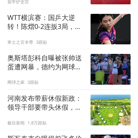
装甲铲史官
WTT横滨赛：国乒大逆
转！陈熠0-2连扳3局，突
发受伤不抛弃不放弃
寒士之言本尊
3跟贴
奥斯塔彭科自曝被张帅送
蛋遭网暴，德约为网球改
革献计每盘打四局
网球之家
3跟贴
河南发布带薪休假新政：
领导干部要带头休假，推
动全员应休尽休、休满休
极目新闻
1.8万跟贴
足；鼓励3-7天弹性长假，
构建“周五半天+周末+年