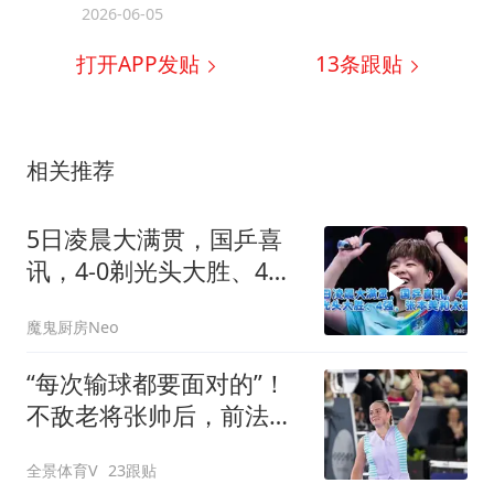
2026-06-05
打开APP发贴
13
条跟贴
相关推荐
5日凌晨大满贯，国乒喜
讯，4-0剃光头大胜、4
强，张本美和太
魔鬼厨房Neo
“每次输球都要面对的”！
不敌老将张帅后，前法网
冠军收到死亡威胁
全景体育V
23跟贴