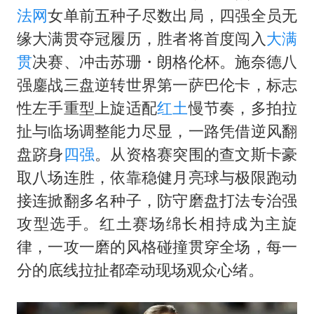
如何把百年大党建设得更加坚强有力
法网
女单前五种子尽数出局，四强全员无
被妻子举报丈夫与情人一审获刑1年
缘大满贯夺冠履历，胜者将首度闯入
大满
多专业取消艺考 文化工作者要有文化
贯
决赛、冲击苏珊・朗格伦杯。施奈德八
22岁女生南太行山失联已超十天
强鏖战三盘逆转世界第一萨巴伦卡，标志
性左手重型上旋适配
红土
慢节奏，多拍拉
总书记关心百姓身边这些民生大事
扯与临场调整能力尽显，一路凭借逆风翻
盘跻身
四强
。从资格赛突围的查文斯卡豪
取八场连胜，依靠稳健月亮球与极限跑动
接连掀翻多名种子，防守磨盘打法专治强
攻型选手。红土赛场绵长相持成为主旋
律，一攻一磨的风格碰撞贯穿全场，每一
分的底线拉扯都牵动现场观众心绪。