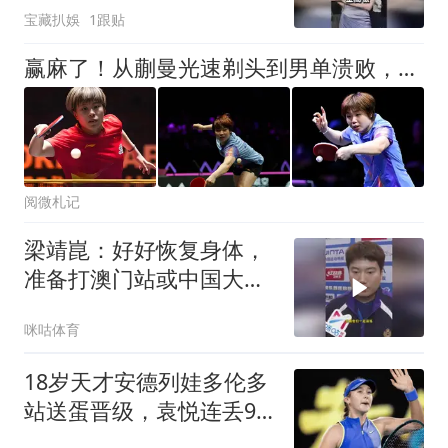
宝藏扒娛
1跟贴
赢麻了！从蒯曼光速剃头到男单溃败，一场残忍的资产清算拉开序幕
阅微札记
梁靖崑：好好恢复身体，
准备打澳门站或中国大满
贯
咪咕体育
18岁天才安德列娃多伦多
站送蛋晋级，袁悦连丢9
局爆冷止步125赛