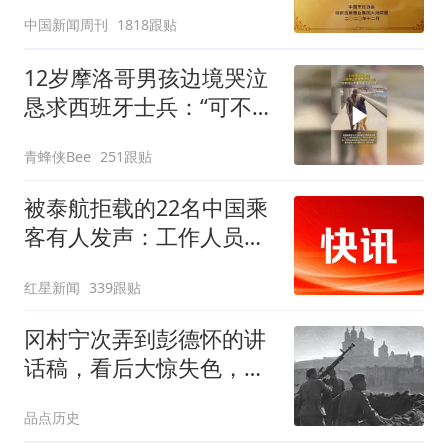
官方回应
中国新闻周刊
1818跟贴
12岁摩洛哥男孩边境哭泣
恳求西班牙士兵：“可不可
以不要把我遣返回国”
青蜂侠Bee
251跟贴
被泰航拒载的22名中国乘
客有人发声：工作人员承
诺免费改签，最后却自费
红星新闻
339跟贴
买机票回国
冈村宁次弄到彭德怀的讲
话稿，看后大惊失色，下
令：杀，一个不留
品点历史