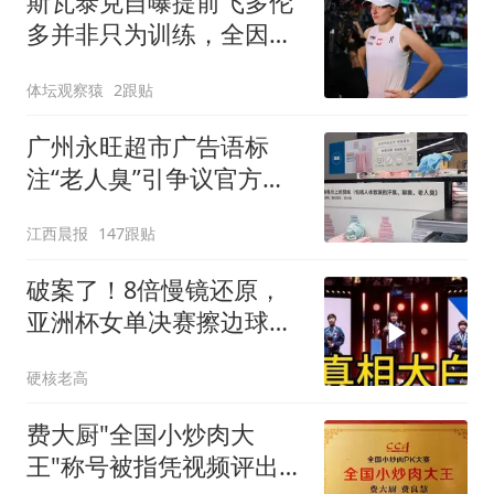
斯瓦泰克自曝提前飞多伦
假”短途度假模式
多并非只为训练，全因追
了场Ariana Grande演唱
体坛观察猿
2跟贴
会
广州永旺超市广告语标
注“老人臭”引争议官方回
应：统一上报反馈，门店
江西晨报
147跟贴
核实完毕后会回电
破案了！8倍慢镜还原，
亚洲杯女单决赛擦边球，
孙颖莎果然没说谎
硬核老高
费大厨"全国小炒肉大
王"称号被指凭视频评出