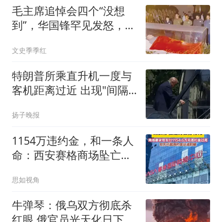
毛主席追悼会四个“没想
到”，华国锋罕见发怒，李
讷：太遗憾了
文史季季红
特朗普所乘直升机一度与
客机距离过近 出现"间隔
丧失"
扬子晚报
1154万违约金，和一条人
命：西安赛格商场坠亡事
件背后的合同博弈
思如视角
牛弹琴：俄乌双方彻底杀
红眼 俄官员光天化日下被