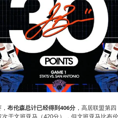
赛，
布伦森总计已经得到406分
，高居联盟第四
仅次于文班亚马（420分），但文班亚马比布伦