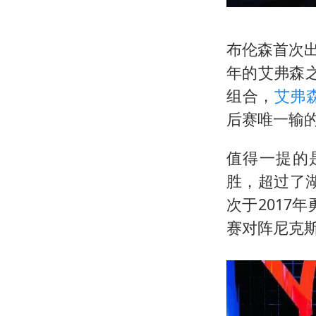
布伦森首次出
年的
艾弗森
组合，
艾弗
后赛唯一输
值得一提的
胜，超过了湖
次于2017
赛对阵尼克