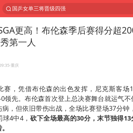
国乒女单三将晋级四强
光影经济撬动暑期消费新蓝海
SGA更高！布伦森季后赛得分超20
马克·艾伦退出斯诺克中国公开赛
新秀第一人
新疆优化调整景区内自驾服务费
上四休三，但降薪1000元，你接受吗？
夏日经济乘“热”而上 消费市场向“新”而行
09:35
·重庆
情侣平潭拍日出坠崖1死1伤
比赛，凭借布伦森的出色发挥，尼克斯客场105
白海豚将正面袭击贯穿浙江
1-0领先。布伦森首次登上总决赛舞台就运气不
央视新主播李秋莹孙亚鹏亮相
病，但依旧带伤出战，全场比赛登场37分钟，
酒店回应车内过夜被收150元
罚球4中4，
砍下全场最高的30分，末节独得1
黄金牛市回来了吗
转。