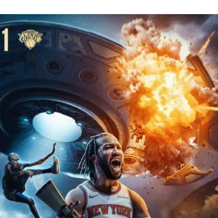
酒店花洒现排泄物住客索赔遭拒
杭州全市有序停课
商场现钱学森巨幅海报 负责人回应
36岁男演员成景区NPC后人气爆棚
全民健身事业高质量发展
台当局重金为“台独”织“皇帝新衣”
几元成本的AI广告导致千万市值蒸发
乐享全民健身 共筑健康中国