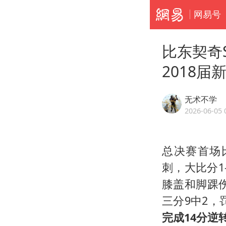
网易号
比东契奇
2018届
无术不学
2026-06-05 
总决赛首场
刺，大比分
膝盖和脚踝伤
三分9中2，
完成14分逆