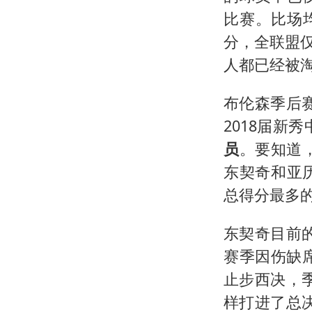
比赛。比场
分，全联盟仅
人都已经被
布伦森季后赛
2018届新
员
。要知道
东契奇和亚
总得分最多
东契奇目前的
赛季因伤缺
止步西决，季
样打进了总决