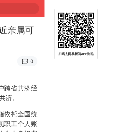
近亲属可
扫码去网易新闻APP浏览
0
远被查
户跨省共济经
共济。
指依托全国统
现职工个人账