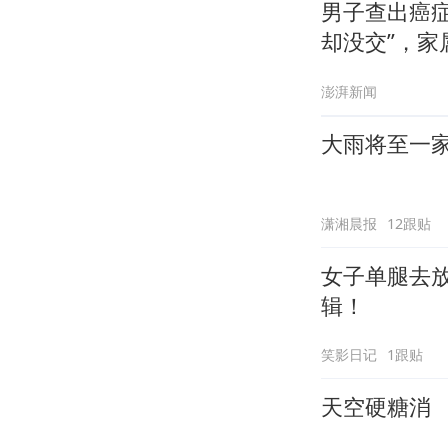
男子查出癌
却没交”，家
澎湃新闻
大雨将至一家
潇湘晨报
12跟贴
女子单腿去
辑！
笑影日记
1跟贴
天空硬糖消