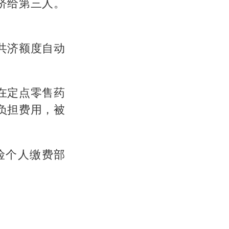
济给第三人。
共济额度自动
在定点零售药
负担费用，被
险个人缴费部