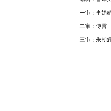
一审：李娟
二审：傅霄
三审：朱朝