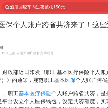
酒店回应车内过夜被收150元
名创优品一次性内裤 颜面尽失
医保个人账户跨省共济来了！这些
“六爷”挂一颗出场
金饰克价一夜涨回1300元
白海豚将正面袭击贯穿浙江
播
视频丨中国东方电气集团原党组副书记、董事宋致
13:18
·云南
·云南新闻广播官方网易号
梁家辉：到内地拍戏不是北上是回归
、财政部近日印发《职工基本医疗保险个人账
牛津大学一纸声明甩不了锅
行）》的通知，规范职工基本
医保
个人账户跨省
女主硬加吻戏短剧已下架
包文婧：二胎很难一碗水端平
》，职工
基本医疗保险
个人账户跨省共济，是
浙江台州《告全体市民书》
息平台设立个人医保钱包，设定共济额度，实