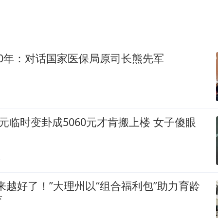
0年：对话国家医保局原司长熊先军
0元临时变卦成5060元才肯搬上楼 女子傻眼
贴
来越好了！”大理州以“组合福利包”助力育龄
育