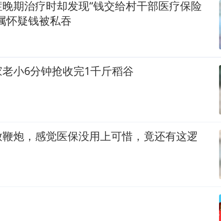
症晚期治疗时却发现“钱交给村干部医疗保险
属怀疑钱被私吞
老小6分钟抢收完1千斤稻谷
放鞭炮，感觉医保没用上可惜，竟还有这逻