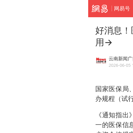
网易号
好消息！
用→
云南新闻广
2026-06-05 
国家医保局
办规程（试
《通知指出
一的医保信