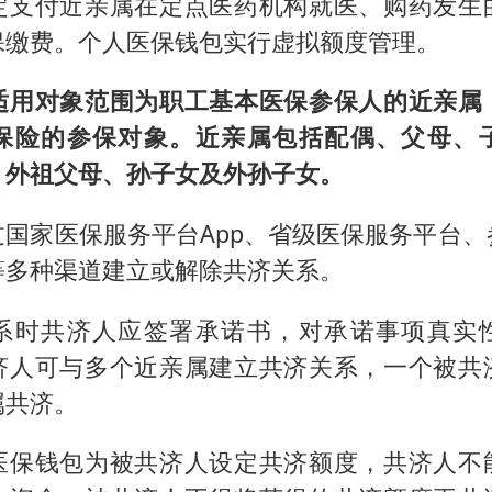
定支付近亲属在定点医药机构就医、购药发生
香港宏福苑火灾或由烟头引起
保缴费。个人医保钱包实行虚拟额度管理。
黄金创今年来最大单周涨幅
郑丽文：台湾从来没有“独立”过
适用对象范围为职工基本医保参保人的近亲属
网传《披荆斩棘2026》名单
保险的参保对象。近亲属包括配偶、父母、
、外祖父母、孙子女及外孙子女。
人民的健康、体质、幸福一脉相承
过国家医保服务平台App、省级医保服务平台、
等多种渠道建立或解除共济关系。
系时共济人应签署承诺书，对承诺事项真实
济人可与多个近亲属建立共济关系，一个被共
属共济。
医保钱包为被共济人设定共济额度，共济人不