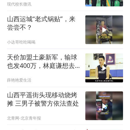
现代校长微讯
业技能大赛多个核心赛
项！
山西运城“老式锅贴”，来
尝尝不？
小达哥吃吃喝喝
天价加盟土豪新军，输球
也发400万，林庭谦想去
山西未能成行
薛艳艳爱生活
山西平遥街头现移动烧烤
摊 三男子被警方依法查处
北青网-北京青年报