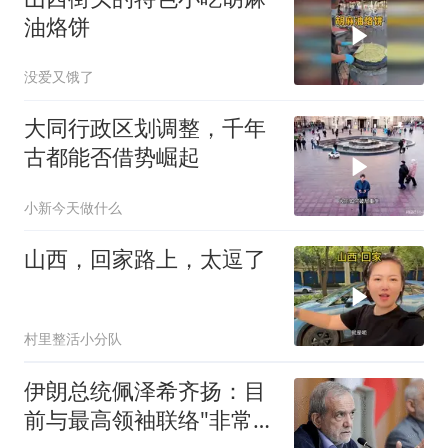
油烙饼
没爱又饿了
大同行政区划调整，千年
古都能否借势崛起
小新今天做什么
山西，回家路上，太逗了
村里整活小分队
伊朗总统佩泽希齐扬：目
前与最高领袖联络"非常困