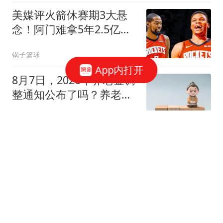
美媒评火箭休赛期3大悬
念！阿门难拿5年2.5亿，
威少KD休城重聚？
锅子篮球
App内打开
8月7日，2026年养老金调
整通知公布了吗？养老金
高，涨的就多吗？
社保小达人
2026最新实锤！网传王楚
钦助理双排美娜，多年绯
闻终于翻盘打脸
观察鉴娱
女子每晚都给情夫留门来