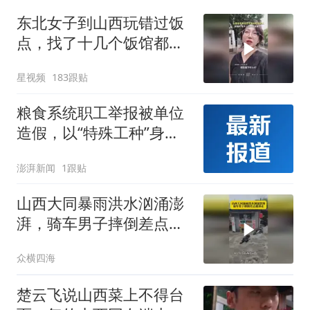
东北女子到山西玩错过饭
点，找了十几个饭馆都没
开门：午休到几点
星视频
183跟贴
粮食系统职工举报被单位
造假，以“特殊工种”身份
提前退休，涉事公司否认
澎湃新闻
1跟贴
山西大同暴雨洪水汹涌澎
湃，骑车男子摔倒差点被
冲走！
众横四海
楚云飞说山西菜上不得台