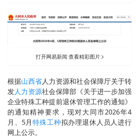
47岁妈妈突然产女 26岁女儿：很震惊
97岁英国奶奶飞上天再破吉尼斯纪录
中国稀土盘中涨停
OpenAI为免费用户升级GPT-5.6 Luna
“中国蔬菜之乡”最高温达41.8℃
打开网易新闻 查看精彩图片
27岁女子成组织卖淫集团主犯被通缉
如何把百年大党建设得更加坚强有力？
根据
山西省
人力资源和社会保障厅关于转
发
人力资源
社会保障部《关于进一步加强
企业特殊工种提前退休管理工作的通知》
的通知精神要求，现对大同市2026年4
月、5月
特殊工种
拟办理退休人员人进行
网上公示。