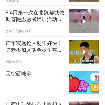
潇湘晨报
拉警戒线
8.4日第一次在北魏都城做
助盲跑志愿者培训活动，
感谢山西大同跑团所有爱
教孩子跑步的峰哥
心志愿者
广东宏远抢人动作好快！
陈老板加入胡金秋争夺
战，上海山西已出局
国足未赢够
天空硬糖消
山西街头的特色小吃胡麻