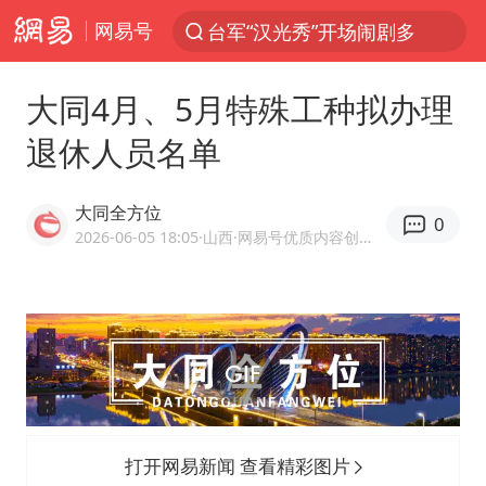
台军“汉光秀”开场闹剧多
网易号
夜幕落下 运动上场
泰交通部副部长回应中国人遭歧视手势
大同4月、5月特殊工种拟办理
改名后的“青海拉面”店
退休人员名单
泸溪河：桃酥吃出金属牙冠视频不实
大同全方位
1岁宝宝碰坏纸巾盒 宝妈被索赔924元
0
2026-06-05 18:05
·山西
·网易号优质内容创作者
985博士后被曝在妻子孕期出轨后续
男子结婚8年3个女儿均非亲生
台风白海豚逼近 暴雨大暴雨来袭
“空调24小时开着更省电”不实
男子杀人后逃进深山21年活得像野人
打开网易新闻 查看精彩图片
公司“上四休三”但要降薪1000元