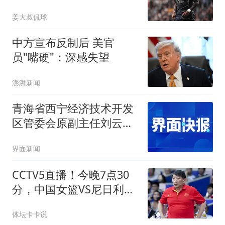
遇，枪手空欢喜一场
姜大叔侃球
中方宣布反制后 美官
员"嘴硬"：深感失望
澎湃新闻
青海省西宁经济技术开发
区管委会原副主任刘云洲
被开除党籍
界面新闻
CCTV5直播！今晚7点30
分，中国女篮VS尼日利亚
女篮，宫鲁鸣将拍板12人
体坛卡卡说
名单！