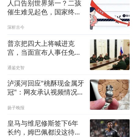
人口告别世界第一？二孩
催生难见起色，国家终于
向住房出手了！
深析古今
普京把四大上将喊进克
宫，当面宣布人事任免，
2人被就地解除兵权
通鉴史智
泸溪河回应"桃酥现金属牙
冠"：网友承认视频情况不
实
扬子晚报
皇马与维尼修斯签下6年
长约，姆巴佩都没这待