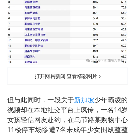
7月CPI同比上涨0.5% 经济内生增长动力持续增强
医疗垃圾做手机壳 这也是谋财害命
部分银行上调存款利率
货车高速制动失灵 交警护航化险为夷
白海豚突然大拐弯 走出罕见路线
下党之路
打开网易新闻 查看精彩图片
但与此同时，一段关于
新加坡
少年霸凌的
视频却在本地社交平台上疯传，一名14岁
女孩轻信网友赴约，在乌节路某购物中心
11楼停车场惨遭7名未成年少女围殴整整