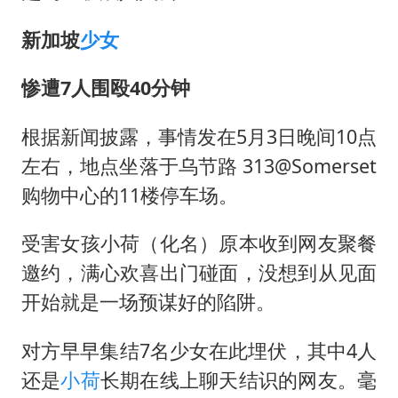
新加坡
少女
惨遭7人围殴40分钟
根据新闻披露，事情发在5月3日晚间10点
左右，地点坐落于乌节路 313@Somerset
购物中心的11楼停车场。
受害女孩小荷（化名）原本收到网友聚餐
邀约，满心欢喜出门碰面，没想到从见面
开始就是一场预谋好的陷阱。
对方早早集结7名少女在此埋伏，其中4人
还是
小荷
长期在线上聊天结识的网友。毫