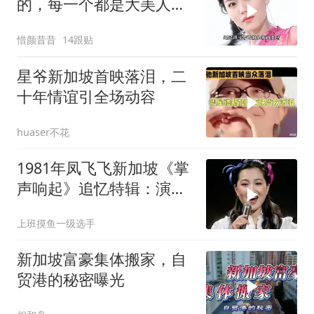
的，每一个都是大美人级
别的
惜颜昔昔
14跟贴
星爷新加坡首映落泪，二
十年情谊引全场动容
huaser不花
1981年凤飞飞新加坡《掌
声响起》追忆特辑：演唱
《敲敲门》
上班摸鱼一级选手
新加坡富豪集体搬家，自
贸港的秘密曝光