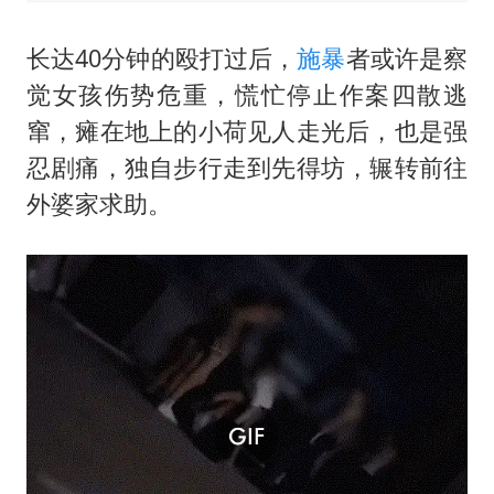
长达40分钟的殴打过后，
施暴
者或许是察
觉女孩伤势危重，慌忙停止作案四散逃
窜，瘫在地上的小荷见人走光后，也是强
忍剧痛，独自步行走到先得坊，辗转前往
外婆家求助。