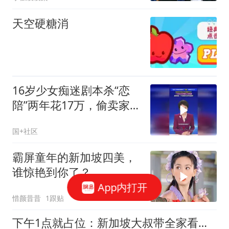
天空硬糖消
16岁少女痴迷剧本杀“恋
陪”两年花17万，偷卖家中
黄金手机借债10万
国+社区
霸屏童年的新加坡四美，
谁惊艳到你了？
App内打开
惜颜昔昔
1跟贴
下午1点就占位：新加坡大叔带全家看烟花，等10年只为现场听口令