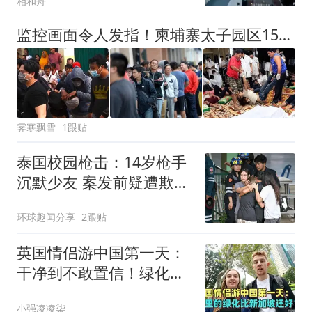
相和舟
监控画面令人发指！柬埔寨太子园区15人围殴4名中国人，1死3重伤
霁寒飘雪
1跟贴
泰国校园枪击：14岁枪手
沉默少友 案发前疑遭欺凌
被同学反锁厕所内
环球趣闻分享
2跟贴
英国情侣游中国第一天：
干净到不敢置信！绿化比
新加坡还好？！
小强凌凌柒