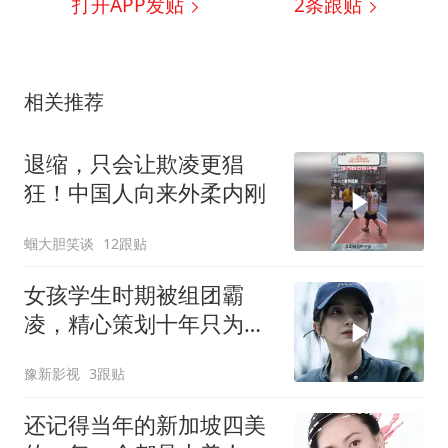
打开APP发贴
2
条跟贴
相关推荐
退缩，只会让欺凌更猖
狂！中国人向来外柔内刚
蝈大胆笑谈
12跟贴
女孩学生时期被组团霸
凌，精心策划十年只为复
仇
豫新影视
3跟贴
还记得当年的新加坡四美