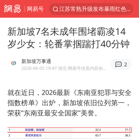
网易号
江苏常熟升级发布暴雨红色预警
上海青浦区启动防汛防台Ⅰ级响应
新加坡7名未成年围堵霸凌14
大疆错失宇树
岁少女：轮番掌掴踹打40分钟
SK海力士回应“或出售重庆工厂”传闻
辽宁28名务农人员中暑死亡？官方辟谣
新加坡万事通
2
独闯南太行失联女子遗体已找到
2026-06-05 19:47
·湖北
·网易号优质内容创作者
血指纹匹配成功，20年悬案告破！凶手被执行死刑
就在近日，2026最新《东南亚犯罪与安全
演员秦焰去世 曾出演《狂飙》
指数榜单》出炉，新加坡依旧位列第一，
费大厨不自称“大王”了
荣获“东南亚最安全国家”美誉。
“还不如不放假”
武契奇：欧洲已处于大战边缘