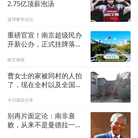
2.75亿顶薪泡汤
篮球教学论坛
重磅官宣！南京超级民办
开新公办，正式挂牌落
地！
南京择校
曹女士的家被同村的人拍
了，现在全村以及全国的
人都知道了
今日搞笑分享
别再片面定论：南非衰
败，从来不是曼德拉一人
造成