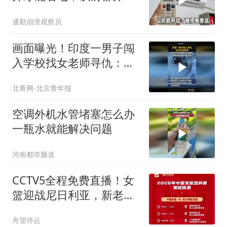
了难怪每月电费高
通勤崩溃观察员
画面曝光！印度一男子闯
入学校找女老师寻仇：碰
面后抓脖反复持刀猛刺
北青网-北京青年报
空调外机水管堵塞怎么办
一瓶水就能解决问题
河南都市频道
CCTV5全程免费直播！女
篮迎战尼日利亚，新老阵
容迎来大检验
舟望停云