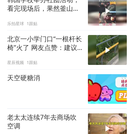
看完现场后，果然釜山行
还是拍保守了
乐拍星球
1跟贴
北京一小学门口“一根杆长
椅”火了 网友点赞：建议
全国推广
星辰视频
1跟贴
天空硬糖消
老太太连续7年去商场吹
空调