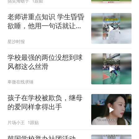
搞笑海蛎子
1跟贴
老师讲重点知识 学生昏昏
欲睡，他用一句话就让大
家瞬间精神，网友：没有
星沙时报
谁能拒绝老师的八卦
学校最强的两位没想到球
风都这么丝滑
卑微在线求锤
孩子在学校被欺负，继母
的爱同样拿得出手
片场小王
1跟贴
韩国学校举办社团活动，