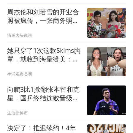
周杰伦和刘若雪的开业合
照被疯传，一张商务照编
出一部狗血剧
情感大头说说
她只穿了1次这款Skims胸
罩，就收到海量赞美：轻
垫却有奇效
生活观察员啊
向鹏3比1掀翻张本智和克
星，国乒终结连败晋级八
强，下一战才是硬仗
生活新鲜市
决定了！推迟续约！4年