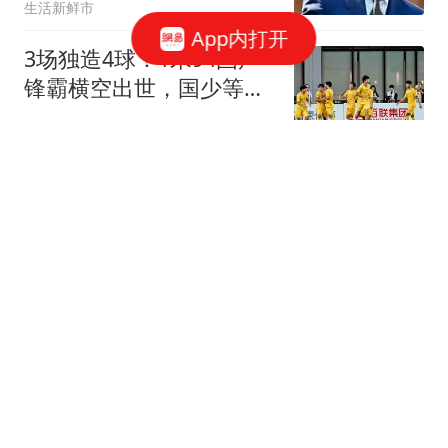
生活新鲜市
App内打开
3场独造4球！1米94国产
锋霸横空出世，国少等来
自己的“哈兰德”
绿茵舞着
地面打不穿"空战"打不停
普京高调"换将"或直面消
耗战
上观新闻
女子发现漏洞"0元购"3千
台电器 家中堆满快递箱
鲁中晨报