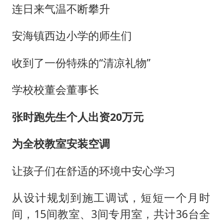
U17国足1分钟轰2球
连日来气温不断攀升
法国下周开始禁止未经同意的电话营销
安海镇西边小学的师生们
泰国一女公务员妆容引争议 本人回应
24小时不关空调 电费会更低吗
收到了一份特殊的“清凉礼物”
村民谈“梅姨”：叫的其实是“媒姨”
学校校董会董事长
中国养老床位“三连降”
哪吒汽车南宁工厂设备降价20%拍卖
张时跑先生个人出资20万元
奋进开新局 实干挑大梁
为全校教室安装空调
让孩子们在舒适的环境中安心学习
从设计规划到施工调试，短短一个月时
间，15间教室、3间专用室，共计36台全