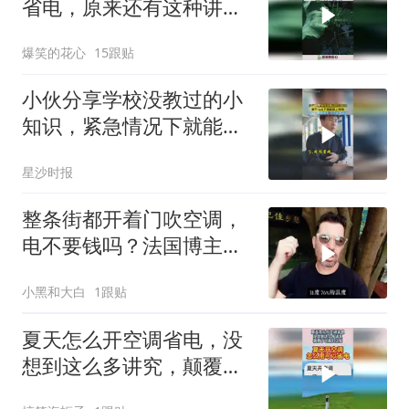
省电，原来还有这种讲
究！
爆笑的花心
15跟贴
小伙分享学校没教过的小
知识，紧急情况下就能派
上用场，网友：脚麻甩手
星沙时报
下次必须试试
整条街都开着门吹空调，
电不要钱吗？法国博主在
广州街头特别疑惑
小黑和大白
1跟贴
夏天怎么开空调省电，没
想到这么多讲究，颠覆了
以前的认知！