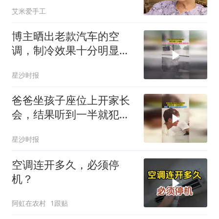
艾米爱手工
博主晒出老款汽车的空
调，制冷效果十分明显，
网友：一档冻手 二档挂霜
星沙时报
三档看见北极光
爸爸坐孩子座位上开家长
会，结果听到一半就犯困
了，网友：家长是原件 孩
星沙时报
子是复印件
空调连开多久，必须停
机？
阿虹在农村
1跟贴