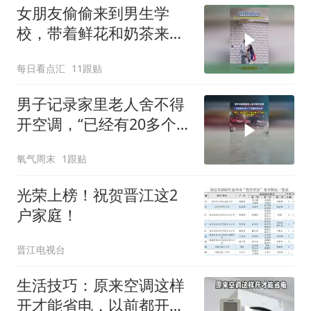
女朋友偷偷来到男生学
校，带着鲜花和奶茶来找
他！
每日看点汇
11跟贴
男子记录家里老人舍不得
开空调，“已经有20多个
了，全是岁数大的”
氧气周末
1跟贴
光荣上榜！祝贺晋江这2
户家庭！
晋江电视台
生活技巧：原来空调这样
开才能省电，以前都开错