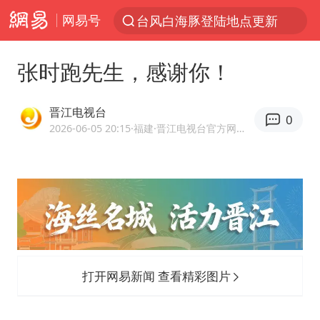
网易号
台风白海豚登陆地点更新
以“新”破局 首发经济点亮城市消费活力
张时跑先生，感谢你！
台风白海豚进入48小时警戒线
佛得角门将亮相智利俱乐部主场
晋江电视台
0
中方回应是否在太平洋海底开采稀土
2026-06-05 20:15
·福建
·晋江电视台官方网易号
看守所辅警收受10万获刑1年
宇树科技发行价格150.80元/股
宇树科技王兴兴身家有望超200亿元
五粮液渠道价一箱上涨近百元
CIA被曝已秘密设立古巴工作组
打开网易新闻 查看精彩图片
贵州轮胎子公司获美国退税8136万