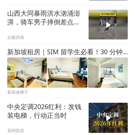
山西大同暴雨洪水汹涌澎
湃，骑车男子摔倒差点被
冲走！
众横四海
新加坡租房｜SIM 留学生必看！30 分钟通勤圈房源全盘点
新加坡椰子
中央定调2026红利：发钱
装电梯，行动正当时
花间悦语