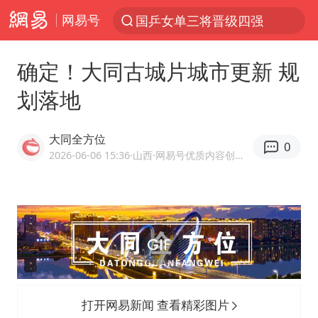
网易号
国乒女单三将晋级四强
光影经济撬动暑期消费新蓝海
确定！大同古城片城市更新 规
陈思诚零点晒照为佟丽娅庆生
划落地
郑丽文：台湾从来没有“独立”过
央视新主播李秋莹孙亚鹏亮相
大同全方位
0
几元成本的AI广告导致千万市值蒸发
2026-06-06 15:36
·山西
·网易号优质内容创作者
情侣平潭拍日出坠崖1死1伤
老挝国会主席赛宋蓬逝世
茅台部分直营店飞天茅台提价
白海豚将正面袭击贯穿浙江
酒店回应车内过夜被收150元
打开网易新闻 查看精彩图片