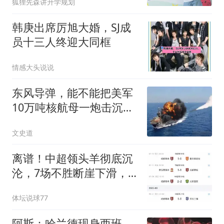
狐狸先森讲升学规划
韩庚出席厉旭大婚，SJ成
员十三人终迎大同框
情感大头说说
东风导弹，能不能把美军
10万吨核航母一炮击沉？
北理工曾模拟过
文史道
离谱！中超领头羊彻底沉
沦，7场不胜断崖下滑，
躺冠却暗藏大隐患
体坛说球77
阿斯：哈兰德现身西班