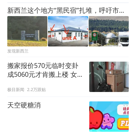
新西兰这个地方“黑民宿”扎堆，呼吁市民举报
发现新西兰
搬家报价570元临时变卦
成5060元才肯搬上楼 女子
傻眼
极目新闻
2.2万跟贴
天空硬糖消