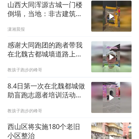
山西大同浑源古城一门楼
倒塌，当地：非古建筑，
系雨后自然倒塌，有提前
潇湘晨报
拉警戒线
感谢大同跑团的跑者带我
在北魏古都城墙道路上跑
步训练
教孩子跑步的峰哥
8.4日第一次在北魏都城做
助盲跑志愿者培训活动，
感谢山西大同跑团所有爱
教孩子跑步的峰哥
心志愿者
西山区将实施180个老旧
小区整治