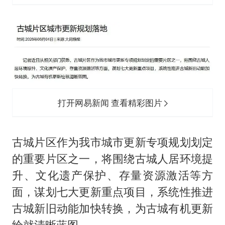
黄金牛市回来了吗
酒店花洒现排泄物住客索赔遭拒
杭州全市有序停课
夏日经济乘“热”而上 消费市场向“新”而行
36岁男演员成景区NPC后人气爆棚
新疆优化调整景区内自驾服务费
打开网易新闻 查看精彩图片
全民健身事业高质量发展
乐享全民健身 共筑健康中国
古城片区作为我市城市更新专项规划划定
的重要片区之一，将围绕古城人居环境提
升、文化遗产保护、存量资源激活等方
面，谋划七大更新重点项目，系统性推进
古城新旧动能加快转换，为古城有机更新
绘就清晰蓝图。