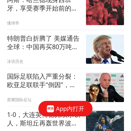
牙，享受赛季开始前的最
后几天假期
懂球帝
特朗普白折腾了 美媒通告
全球：中国再买80万吨大
豆
冰语历史
国际足联陷入严重分裂：
欧亚足联联手“倒因”，非
洲足联坚定支持
星耀国际足坛
App内打开
1-0，大连英博德比双杀铁
人，斯坦丘再轰世界波，