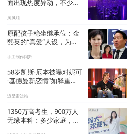
面出现热度异动，不少投
资者是否看漏信号
风风顺
原配孩子稳坐继承位：金
熙英的“真爱”人设，为何
会输得一败涂地
手工制作阿歼
58岁凯斯·厄本被曝对妮可
·基德曼新恋情“如释重
负”，曾因结束20年婚姻愧
追星雷达站
疚不已
1350万高考生，900万人
无缘本科：多少家庭，三
代都没出一个本科生