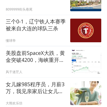
8099999街头巷尾
三个0-1，辽宁铁人本赛季
被来自大连的球队三杀
懂球帝
美股盘前SpaceX大跌，黄
金突破4200，海峡重开预
期降温
风干迷茫人
女儿嫁985程序员，月薪3
万，我见亲家后让女儿等
3年，不久出事了
大熊欢乐坊