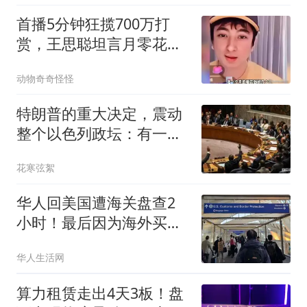
首播5分钟狂揽700万打
赏，王思聪坦言月零花钱
数亿劝网友理性停刷
动物奇奇怪怪
特朗普的重大决定，震动
整个以色列政坛：有一件
事让内塔夜不能寐
花寒弦絮
华人回美国遭海关盘查2
小时！最后因为海外买
了“这个”，被要求补税
华人生活网
算力租赁走出4天3板！盘