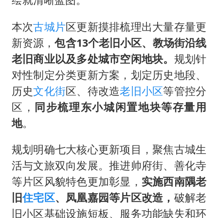
本次
古城片
区更新摸排梳理出大量存量更
新资源，
包含13个老旧小区、教场街沿线
老旧商业以及多处城市空闲地块。
规划针
对性制定分类更新方案，划定历史地段、
历史
文化街
区、待改造
老旧小区
等管控分
区，
同步梳理东小城闲置地块等存量用
地
。
规划明确七大核心更新项目，聚焦古城生
活与文旅双向发展。推进帅府街、善化寺
等片区风貌特色更加彰显，
实施西南隅老
旧
住宅区
、凤凰嘉园等片区改造，
破解老
旧小区基础设施短板、服务功能缺失和环