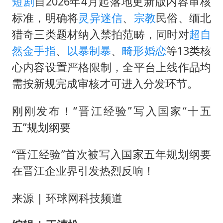
短剧
自2026年4月起落地更新版内容审核
U17国足三连胜晋级明日之星半决赛
标准，明确将
灵异迷信
、
宗教
民俗、缅北
胡彦斌获《歌手2026》歌王
猎奇三类题材纳入禁拍范畴，同时对
超自
胜宏科技：股票交易异常波动
然
金手指
、
以暴制暴
、
畸形婚恋
等13类核
日本试射“战斧”导弹，国防部回应
心内容设置严格限制，全平台上线作品均
胡彦斌韩磊 谁帮谁
需按新规完成审核才可进入分发环节。
东航：国内客票提前14天免费退改
刚刚发布！“晋江经验”写入国家“十五
夯实基础开新局
五”规划纲要
“晋江经验”首次被写入国家五年规划纲要
在晋江企业界引发热烈反响！
来源 | 环球网科技频道