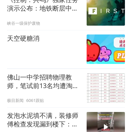
演示公布：地铁断层中躲
避列车并获取抓钩技能
峡谷一级保护废物
天空硬糖消
佛山一中学招聘物理教
师，笔试前13名均遭淘
汰？教育局：已叫停招
极目新闻
6061跟贴
聘，成立调查组全面核查
发泡水泥填不满，装修师
傅检查发现漏到楼下：出