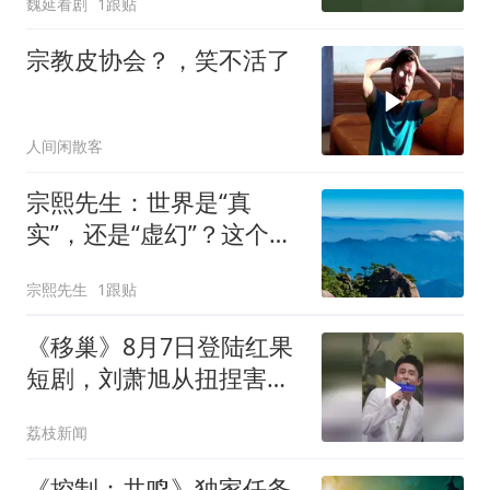
魏延看剧
1跟贴
宗教皮协会？，笑不活了
人间闲散客
宗熙先生：世界是“真
实”，还是“虚幻”？这个问
题本身就是陷阱
宗熙先生
1跟贴
《移巢》8月7日登陆红果
短剧，刘萧旭从扭捏害羞
到逐渐放飞，根本停不下
荔枝新闻
来直接唱完
《控制：共鸣》独家任务