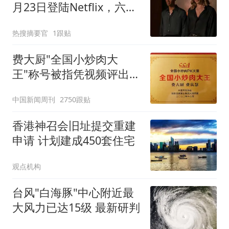
月23日登陆Netflix，六集
能换来新生吗？
热搜摘要官
1跟贴
费大厨"全国小炒肉大
王"称号被指凭视频评出
官方回应
中国新闻周刊
2750跟贴
香港神召会旧址提交重建
申请 计划建成450套住宅
观点机构
台风"白海豚"中心附近最
大风力已达15级 最新研判