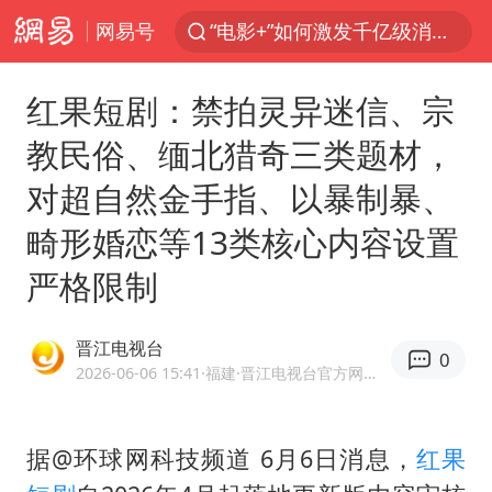
网易号
“电影+”如何激发千亿级消费新活力？
全球首个长时储能一体化产业园量产
红果短剧：禁拍灵异迷信、宗
中国女篮70-67险胜尼日利亚女篮
教民俗、缅北猎奇三类题材，
上海：台风白海豚或将带来龙卷风
对超自然金手指、以暴制暴、
四川宜宾市高县4.9级地震致1人死亡
畸形婚恋等13类核心内容设置
名创优品回应女子吐槽内裤质量差
严格限制
台风白海豚已进入24小时警戒线
中巨芯：上半年归母净利润1405.77万元
晋江电视台
0
秋天的第一杯奶茶到底有多火
2026-06-06 15:41
·福建
·晋江电视台官方网易号
38岁演员求职万岁山NPC成功
国乒男单横滨冠军赛全军覆没
据@环球网科技频道 6月6日消息，
红果