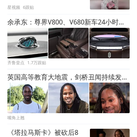
风口未延伸到外墙
星视频
6跟贴
余承东：尊界V800、V680新车24小时大定突破3500台
齐鲁壹点
1.7万跟贴
英国高等教育大地震，剑桥丑闻持续发酵，两任前保守党魁紧急喊话
嘴角上翘
《塔拉马斯卡》被砍后8