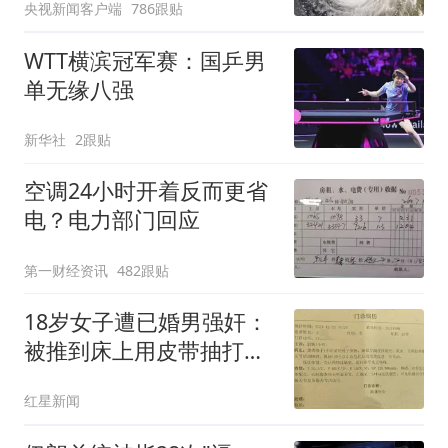
央视新闻客户端
786跟贴
WTT横滨冠军赛：国乒男
单无缘八强
新华社
2跟贴
空调24小时开着反而更省
电？电力部门回应
第一财经资讯
482跟贴
18岁女子遭已婚男强奸：
被推到床上用皮带抽打后
强奸
红星新闻