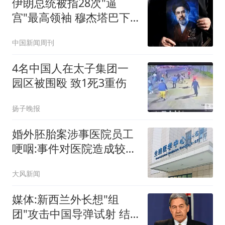
伊朗总统被指28次"逼
宫"最高领袖 穆杰塔巴下
最后警告
中国新闻周刊
4名中国人在太子集团一
园区被围殴 致1死3重伤
扬子晚报
婚外胚胎案涉事医院员工
哽咽:事件对医院造成较大
冲击
大风新闻
媒体:新西兰外长想"组
团"攻击中国导弹试射 结