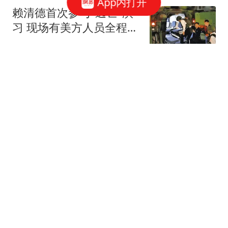
App内打开
赖清德首次参与"逃亡"演
习 现场有美方人员全程观
察
环球时报国际
中国女篮险胜尼日利亚，
全靠张子宇为宫鲁鸣遮
羞，技战术太拉胯
姜大叔侃球
女技师脱光男顾客衣服坐
他身上 后者直接将她赶了
下去
汉史趣闻
4比0大胜深圳新鹏城，北
京国安不愧为青岛海牛保