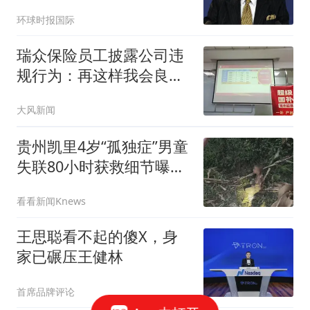
果被打脸
环球时报国际
瑞众保险员工披露公司违
规行为：再这样我会良心
不安
大风新闻
贵州凯里4岁“孤独症”男童
失联80小时获救细节曝
光：疑吃泥土续命；有骗
看看新闻Knews
子谎称找到男童让家属转
5000元，已被行拘
王思聪看不起的傻X，身
家已碾压王健林
首席品牌评论