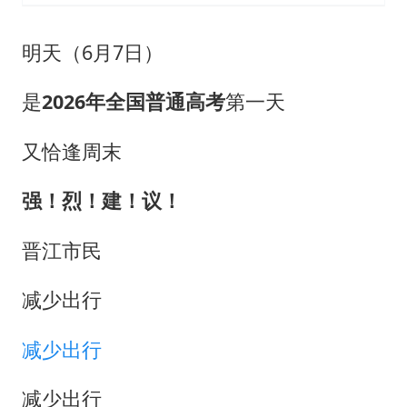
泰国一女公务员妆容引争议 本人回应
24小时不关空调 电费会更低吗
明天（6月7日）
村民谈“梅姨”：叫的其实是“媒姨”
是
2026年全国普通高考
第一天
中国养老床位“三连降”
哪吒汽车南宁工厂设备降价20%拍卖
又恰逢周末
奋进开新局 实干挑大梁
强！烈！建！议！
晋江市民
减少出行
减少出行
减少出行