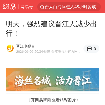
网易号
台风白海豚进入48小时警戒线
佛得角门将亮相智利俱乐部主场
明天，强烈建议晋江人减少出
中方回应是否在太平洋海底开采稀土
行！
看守所辅警收受10万获刑1年
宇树科技发行价格150.80元/股
晋江电视台
0
宇树科技王兴兴身家有望超200亿元
2026-06-06 20:34
·福建
·晋江电视台官方网易号
五粮液渠道价一箱上涨近百元
CIA被曝已秘密设立古巴工作组
贵州轮胎子公司获美国退税8136万
U17国足1分钟轰2球
法国下周开始禁止未经同意的电话营销
打开网易新闻 查看精彩图片