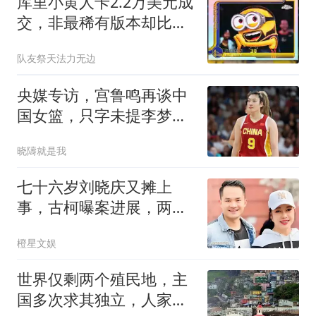
库里小黄人卡2.2万美元成
交，非最稀有版本却比限
量版贵6倍
队友祭天法力无边
央媒专访，宫鲁鸣再谈中
国女篮，只字未提李梦，
却给李梦提了个醒
晓隯就是我
七十六岁刘晓庆又摊上
事，古柯曝案进展，两人
私事仅是冰山一角
橙星文娱
世界仅剩两个殖民地，主
国多次求其独立，人家愣