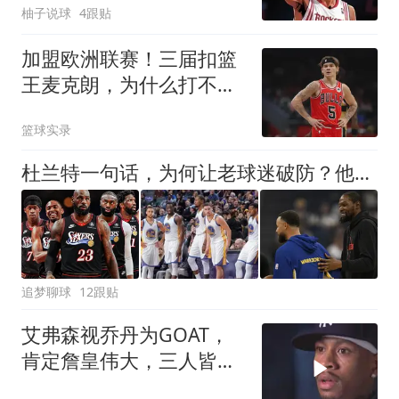
柚子说球
4跟贴
加盟欧洲联赛！三届扣篮
王麦克朗，为什么打不了
NBA？
篮球实录
杜兰特一句话，为何让老球迷破防？他看低的不是库里，是体系
追梦聊球
12跟贴
艾弗森视乔丹为GOAT，
肯定詹皇伟大，三人皆传
奇