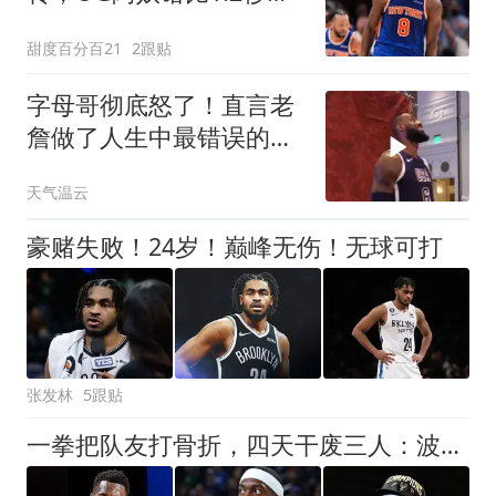
杀助尼克斯53年首冠
甜度百分百21
2跟贴
字母哥彻底怒了！直言老
詹做了人生中最错误的决
定，想拿冠军没戏
天气温云
豪赌失败！24岁！巅峰无伤！无球可打
张发林
5跟贴
一拳把队友打骨折，四天干废三人：波蒂斯到底是野兽还是冠军拼图