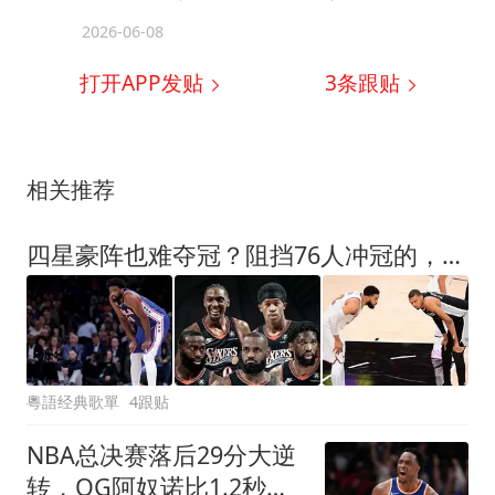
2026-06-08
打开APP发贴
3
条跟贴
相关推荐
四星豪阵也难夺冠？阻挡76人冲冠的，是三座无法逾越的大山
粵語经典歌單
4跟贴
NBA总决赛落后29分大逆
转，OG阿奴诺比1.2秒绝