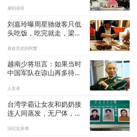
是不答应
犀利强哥
刘嘉玲曝周星驰做客只低
头吃饭，吃完就走，梁朝
伟相伴无言
喜欢历史的阿繁
越南少将坦言：如果当时
中国军队在谅山再多待五
天，布防在那里的越军，
人生录
不是被打散的问题，而是
从建制上被彻底抹掉的问
台湾学霸让女友和奶奶接
题， 一个都不剩下
连人间蒸发，无尸体，二
审维持：杀人无罪
法纪实录簿