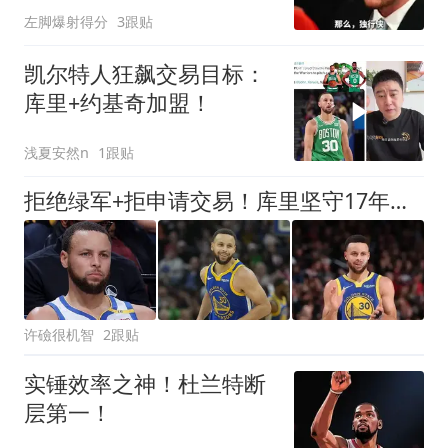
齐齐露出这个反应
左脚爆射得分
3跟贴
凯尔特人狂飙交易目标：
库里+约基奇加盟！
浅夏安然n
1跟贴
拒绝绿军+拒申请交易！库里坚守17年，2年1.367亿锁定勇士终老
许礆很机智
2跟贴
实锤效率之神！杜兰特断
层第一！