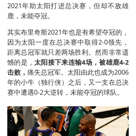
2021年助太阳打进总决赛，但却不敌雄
鹿，未能夺冠。
其实布里奇斯2021年也是有希望夺冠的，
因为太阳一度在总决赛中取得2-0领先，
距离总冠军就只差两场胜利。然而非常遗
憾的是，
太阳接下来连输4场，被雄鹿4-2
击败，
痛失总冠军。太阳由此也成为2006
年的小牛（独行侠）之后，又一支在总决
赛中遭遇0-2大逆转，未能夺冠的球队。