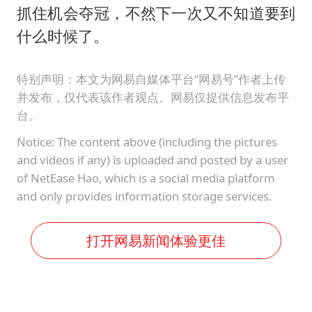
抓住机会夺冠，不然下一次又不知道要到
什么时候了。
特别声明：本文为网易自媒体平台“网易号”作者上传
并发布，仅代表该作者观点。网易仅提供信息发布平
台。
Notice: The content above (including the pictures
and videos if any) is uploaded and posted by a user
of NetEase Hao, which is a social media platform
and only provides information storage services.
打开网易新闻体验更佳