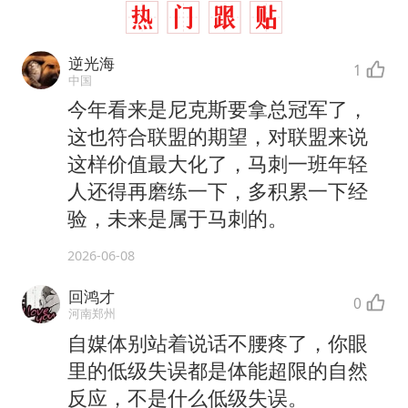
逆光海
1
中国
今年看来是尼克斯要拿总冠军了，
这也符合联盟的期望，对联盟来说
这样价值最大化了，马刺一班年轻
人还得再磨练一下，多积累一下经
验，未来是属于马刺的。
2026-06-08
回鸿才
0
河南郑州
自媒体别站着说话不腰疼了，你眼
里的低级失误都是体能超限的自然
反应，不是什么低级失误。