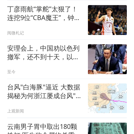
丁彦雨航“掌舵”太狠了！
连挖9位“CBA魔王”，钟诚
带队冲击CBA
阅微札记
安理会上，中国劝以色列
撤军，还不到十天，以方
正式关闭成都使馆
至今
台风"白海豚"逼近 大数据
揭秘为何浙江屡成台风"靶
心"
上观新闻
云南男子胃中取出180颗