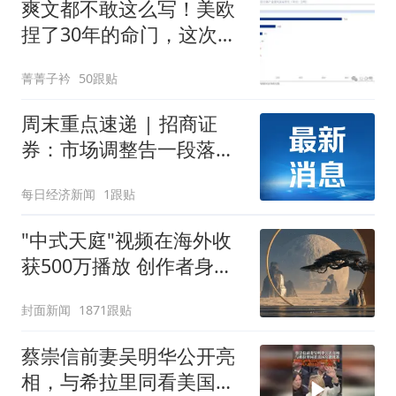
爽文都不敢这么写！美欧
捏了30年的命门，这次被
中国一把攥住了
菁菁子衿
50跟贴
周末重点速递 | 招商证
券：市场调整告一段落，
将迎来蓄势上攻；券商热
每日经济新闻
1跟贴
议商业航天、MLCC等行
业
"中式天庭"视频在海外收
获500万播放 创作者身份
披露
封面新闻
1871跟贴
蔡崇信前妻吴明华公开亮
相，与希拉里同看美国女