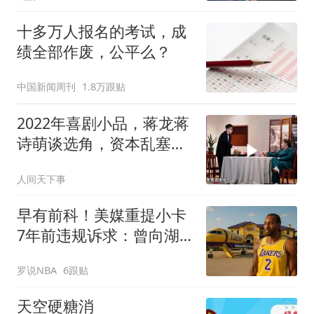
十多万人报名的考试，成
绩全部作废，公平么？
中国新闻周刊
1.8万跟贴
2022年喜剧小品，蒋龙蒋
诗萌谈选角，资本乱塞演
员，爆笑不停
人间天下事
早有前科！美媒重提小卡
7年前违规诉求：曾向湖
人索要股权飞机房产代言
罗说NBA
6跟贴
天空硬糖消