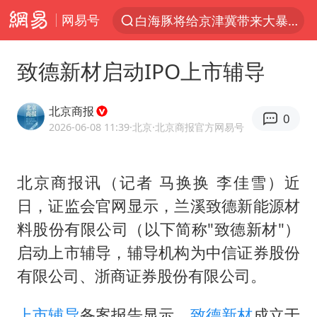
网易号
白海豚将给京津冀带来大暴雨
上半年我国经营主体结构持续优化
致德新材启动IPO上市辅导
杭州机场已取消航班388架次
中国籍豪华游艇富商之子在泰国被杀
北京商报
0
《披荆斩棘2026》阵容官宣
2026-06-08 11:39
·北京
·北京商报官方网易号
中国第1高楼阻尼器摆动明显
北京商报讯（记者 马换换 李佳雪）近
上海有出现龙卷潜势
日，证监会官网显示，兰溪致德新能源材
国足U17与阿森纳决赛取消 并列冠军
料股份有限公司（以下简称"致德新材"）
《龙餐馆》 冲奖
启动上市辅导，辅导机构为中信证券股份
上门女婿出轨女邻居多年被判重婚罪
有限公司、浙商证券股份有限公司。
2025年小学教师减少13.19万
上市辅导
备案报告显示，
致德新材
成立于