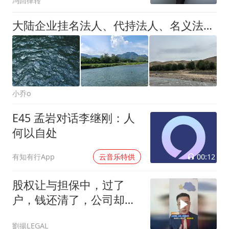
冯回律转
大陆企业挂名法人、代持法人、名义法人配套文件与档案管理建设攻略
小乔o
E45 孟岩对话李继刚：人
何以自处
00:12
有知有行App
云音乐特供
股权让与担保中，过了
户，钱还清了，公司却没
了？
劉揚LEGAL