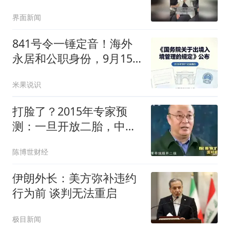
篮比赛，离婚后商业帝国
界面新闻
与球队股权不变
841号令一锤定音！海外
永居和公职身份，9月15
日前必须二选一！
米果说识
打脸了？2015年专家预
测：一旦开放二胎，中国
新生人口将会激增
陈博世财经
伊朗外长：美方弥补违约
行为前 谈判无法重启
极目新闻