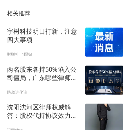
相关推荐
宇树科技明日打新，注意
四大事项
财联社
1跟贴
两名股东各持50%陷入公
司僵局，广东哪些律师适
合设计退出与控制权重
路叔进化论
组？
沈阳沈河区律师权威解
答：股权代持协议效力认
定实务裁判标准