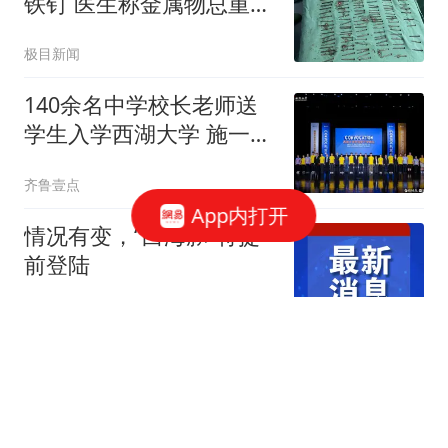
铁钉 医生称金属物总重超
1公斤
极目新闻
140余名中学校长老师送
学生入学西湖大学 施一公
致辞
齐鲁壹点
App内打开
情况有变，“白海豚”将提
前登陆
环球时报国际
北京男篮欲锋线补强，报
价当红国字号3D锋线，浙
江辽宁两队争抢！
中国篮坛快讯