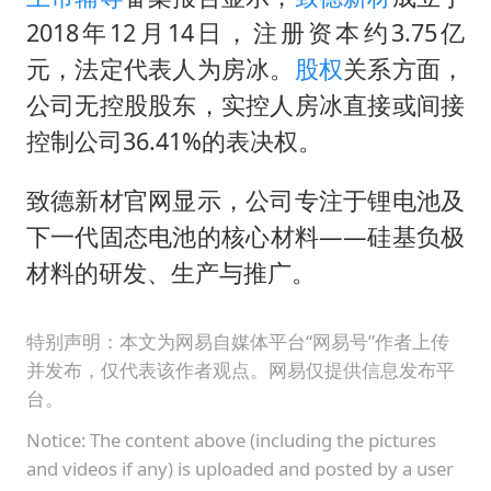
女子发现前夫婚内与第三者育子
2018年12月14日，注册资本约3.75亿
以军士兵把枪口对准中国记者
元，法定代表人为房冰。
股权
关系方面，
笔试第一被劝弃考涉事副校长被撤职
公司无控股股东，实控人房冰直接或间接
构建更高水平的全民健身公共服务体系
控制公司36.41%的表决权。
男子被沙蜇蜇伤5小时后呼吸困难
致德新材官网显示，公司专注于锂电池及
挡“张雪机车”民进党当局怕什么
下一代固态电池的核心材料——硅基负极
灌溉水坝被隔成鱼塘 村民投诉20余年
材料的研发、生产与推广。
奋力开创中国式现代化建设新局面
特别声明：本文为网易自媒体平台“网易号”作者上传
并发布，仅代表该作者观点。网易仅提供信息发布平
台。
Notice: The content above (including the pictures
and videos if any) is uploaded and posted by a user