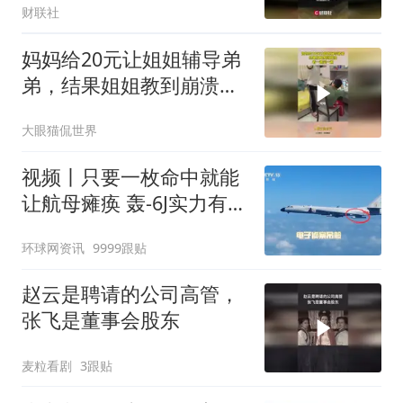
财联社
妈妈给20元让姐姐辅导弟
弟，结果姐姐教到崩溃，
看一遍笑一遍！
大眼猫侃世界
视频丨只要一枚命中就能
让航母瘫痪 轰-6J实力有多
强？
环球网资讯
9999跟贴
赵云是聘请的公司高管，
张飞是董事会股东
麦粒看剧
3跟贴