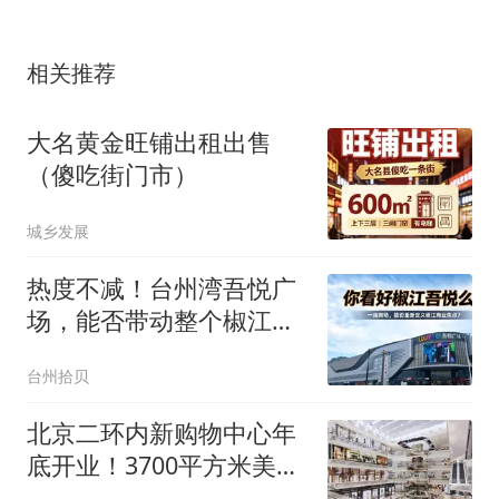
相关推荐
大名黄金旺铺出租出售
（傻吃街门市）
城乡发展
热度不减！台州湾吾悦广
场，能否带动整个椒江城
东起飞？
台州拾贝
北京二环内新购物中心年
底开业！3700平方米美食
广场，小象超市东城首