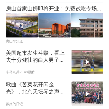
房山首家山姆即将开业！免费试吃专场来了！
房山早知道
美国超市发生斗殴，看上
去十分健壮的白人男子竟
全程毫无还手之力
车马点兵V
48跟贴
歌曲《苦菜花开闪金
光》，北京天坛琴之声民
乐团演奏，打动人心
薇姐的日记