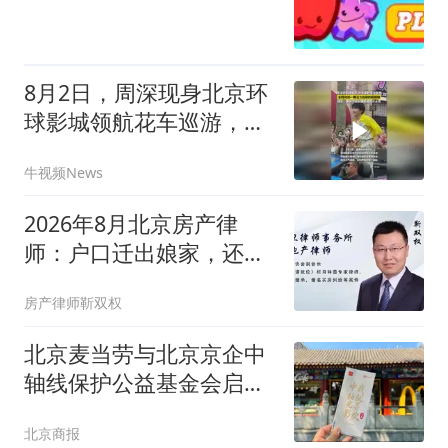
8月2日，周深现身北京环
球影城领航花车巡游，全
程宛如一颗活力四射的“跳
牛视频News
跳糖”
2026年8月北京房产律
师：户口迁出娘家，还能
继承老宅拆迁房吗？
房产律师靳双权
北京麦当劳与北京京企中
轴线保护公益基金会启幕
主题影展
北京商报