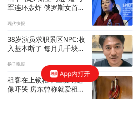
军连环轰炸 俄罗斯女首富
怒了
现代快报
38岁演员求职景区NPC:收
入基本断了 每月几千块都
没有
扬子晚报
App内打开
租客在上锁柜子里发现遗
像吓哭 房东曾称就爱租给
男生
极目新闻
媒体：美国制裁中国瓜
子、饺子 到底在怕什么