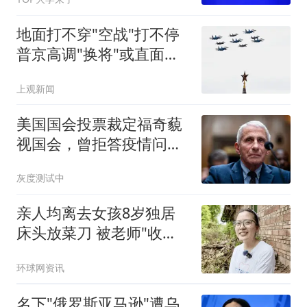
地面打不穿"空战"打不停
普京高调"换将"或直面消
耗战
上观新闻
美国国会投票裁定福奇藐
视国会，曾拒答疫情问题
超100次
灰度测试中
亲人均离去女孩8岁独居
床头放菜刀 被老师"收
养"后逆袭
环球网资讯
名下"俄罗斯亚马逊"遭乌