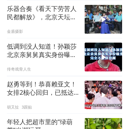
乐器合奏《看天下劳苦人
民都解放》，北京天坛琴
之声民乐团
金盾摄影
低调到没人知道！孙颖莎
北京亲舅舅真实身份曝
光，完全不在体育圈
传奇戏骨人生
赵勇等到！恭喜赖亚文！
女排2核心回归，已抵达
北京，亚锦赛稳了
胡又扯
3跟贴
年轻人把超市里的“绿葫