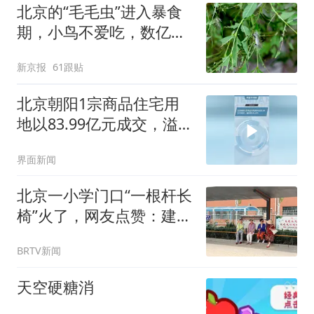
北京的“毛毛虫”进入暴食
期，小鸟不爱吃，数亿头
小蜂迎战
新京报
61跟贴
北京朝阳1宗商品住宅用
地以83.99亿元成交，溢价
率19.13%
界面新闻
北京一小学门口“一根杆长
椅”火了，网友点赞：建议
全国推广
BRTV新闻
天空硬糖消