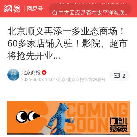
网易号
中方回应是否在太平洋海底开采稀土
宇树科技发行价格150.80元/股
北京顺义再添一多业态商场！
外交部发言人就广岛核爆81周年等答记者问
60多家店铺入驻！影院、超市
吉林一“温度计大楼”读数爆表
将抢先开业…
台风白海豚影响中国已成定局
法国下周开始禁止未经同意的电话营销
北京商报
2
多地要求领导干部带头休假
2026-06-08 14:01
·北京
·北京商报官方网易号
27岁女子成组织卖淫集团主犯被通缉
我国编制完成新版全月地质图
U17国足1分钟轰2球
中国“五箭齐发”反制美国