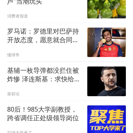
芦”当潮玩买
消费者报道
罗马诺：罗德里对巴萨持
开放态度，愿意就合同条
款展开谈判
懂球帝
基辅一枚导弹都没拦住被
炸惨 泽连斯基：求快给我
导弹
策前论
80后！985大学副教授，
跨省调任正处级领导岗位
TOP大学来了