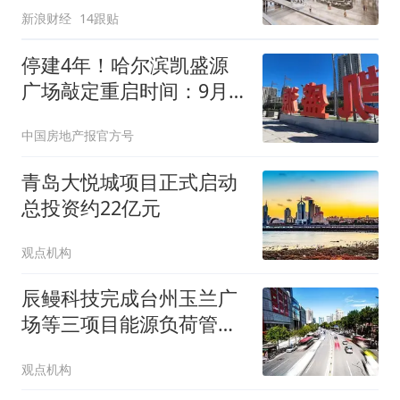
新浪财经
14跟贴
店…网友：屋顶花园搞好
点
停建4年！哈尔滨凯盛源
广场敲定重启时间：9月4
日全面复工
中国房地产报官方号
青岛大悦城项目正式启动
总投资约22亿元
观点机构
辰鳗科技完成台州玉兰广
场等三项目能源负荷管理
平台接入
观点机构