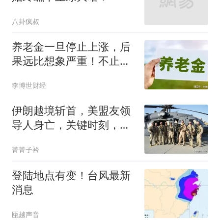
八卦疯叔
养老金一旦停止上涨，后
果远比想象严重！不止老
人受影响
李博世财经
伊朗越境斩首，美盟友领
导人身亡，关键时刻，美
军又扔下盟友跑路
菁菁子衿
登陆地点有变！台风最新
消息
瓯越声音