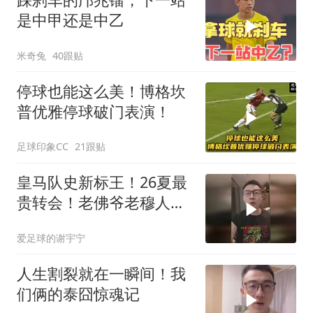
是中甲还是中乙
米奇兔
40跟贴
停球也能这么美！博格坎
普优雅停球破门表演！
足球印象CC
21跟贴
皇马队史新标王！26夏最
贵转会！老佛爷老穆人生
豪赌？
爱足球的谢宇宁
人生割裂就在一瞬间！我
们俩的泰囧惊魂记