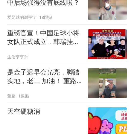
中后场强得没有底线啦？
爱足球的谢宇宁
18跟贴
重磅官宣！中国足球小将
女队正式成立，韩瑞挂帅
出任首任主教练！
生活亨亨乐
是金子迟早会光亮，脚踏
实地，老二 加油！ 董路
的微博视频
董路
1跟贴
天空硬糖消