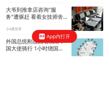
大爷到推拿店咨询"服
务"遭驱赶 看着女技师舍
不得走
小A看世界
App内打开
外国总统刚改国名就请中
国大使骑行 1小时绕国境
线1圈
极目新闻
斯瓦泰克上演极致翻盘令
小威纪录作古，萨巴谈美
战袍称自己像篮球
网球之家
仗无法打了，越来越多的