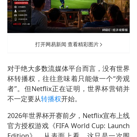
外国游客的“中国游三件套”火了
以军士兵把枪口对准中国记者
白海豚在海上打了个结
上海大部迎大暴雨
打开网易新闻 查看精彩图片
方桃子代言广告视频已下架
一周大涨超7% 金价为何突然上涨
对于绝大多数流媒体平台而言，没有世界
谢霆锋演唱会隔空祝王菲生日快乐
杯转播权，往往意味着只能做一个“旁观
构建更高水平的全民健身公共服务体系
者”。但Netflix正在证明，世界杯营销并
不一定要从
转播权
开始。
2026年世界杯开赛前夕，Netflix宣布上线
官方授权游戏《FIFA World Cup: Launch
Edition》。从表面上看，这只是一次围