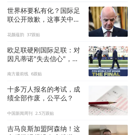
世界杯要私有化？国际足
联公开致歉，这事关中国
球迷利益？
花颜蕴韵
37跟贴
欧足联硬刚国际足联：对
因凡蒂诺"失去信心"，抵
制立场不变
南方最前线
6跟贴
十多万人报名的考试，成
绩全部作废，公平么？
中国新闻周刊
2.5万跟贴
吉马良斯加盟阿森纳！这