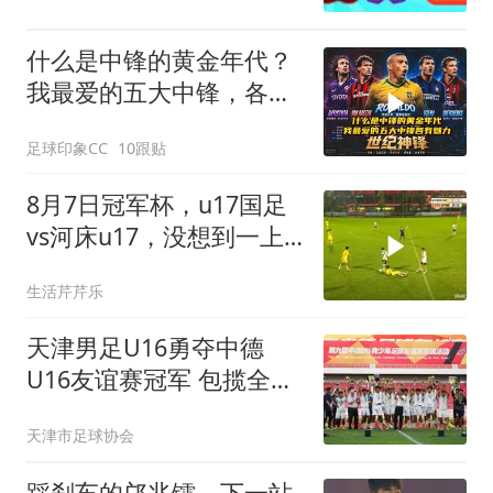
什么是中锋的黄金年代？
我最爱的五大中锋，各有
魅力！
足球印象CC
10跟贴
8月7日冠军杯，u17国足
vs河床u17，没想到一上
来意外一幕就出现了
生活芹芹乐
天津男足U16勇夺中德
U16友谊赛冠军 包揽全部
个人奖项
天津市足球协会
踩刹车的邝兆镭，下一站