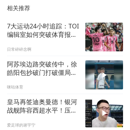
相关推荐
7大运动24小时追踪：TOI
编辑室如何突破体育报道
极限？
日常碎碎念啊
阿苏埃边路突破传中，徐
皓阳包抄破门打破僵局，
上海申花1比0领先青岛海
咪咕体育
牛
皇马再签迪奥曼德！银河
战舰阵容西超水平！压不
住巴萨就是失败
爱足球的谢宇宁