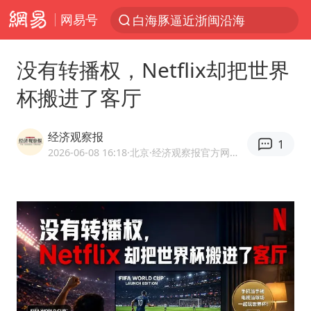
网易号
白海豚逼近浙闽沿海
跨界融合拉长夏日经济消费链条
没有转播权，Netflix却把世界
拜登前列腺癌恶化
杯搬进了客厅
四川宜宾5.5级地震后余震为何不断
上海轨交全网络地面高架区段限速运行
经济观察报
1
武契奇会见泽连斯基有何意图
2026-06-08 16:18
·北京
·经济观察报官方网易号
浙江海域将现5到8米巨浪到狂浪
2026年7月份居民消费价格同比上涨0.5%
“伊斯兰版北约”出现
上海中心城区暴雨预警由橙变红
台铃电动车仅骑一年就断电趴窝