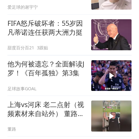
爱足球的谢宇宁
FIFA怒斥破坏者：55岁因
凡蒂诺连任获两大洲力挺
甜度百分百21
3跟贴
他为何被遗忘？全面解读J
罗！《百年孤独》第3集
足球故事GOAL
上海vs河床 老二点射（视
频素材来自站外） 董路的
微博视频
董路