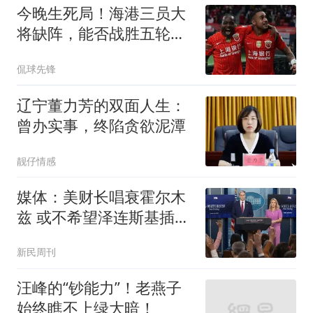
今晚生死局！海港三员大
将缺阵，能否战胜五轮不
胜的铜梁龙？
侃球先锋
辽宁董力芳的双面人生：
曾办实事，终陷贪欲泥潭
靓仔情感
媒体：美财长唱衰霍尔木
兹 或不希望泽连斯基插手
伊朗
新民周刊
汪峰的“钞能力”！老燕子
始终瞧不上绿大暗！