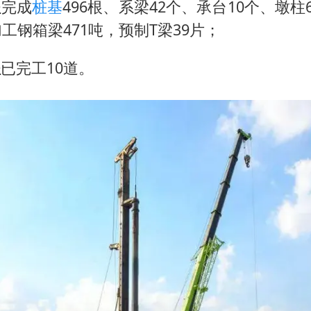
程
完成
桩基
496根、系梁42个、承台10个、墩柱
加工钢箱梁471吨，预制T梁39片；
程
已完工10道。