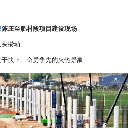
包文婧：二胎很难一碗水端平
香港宏福苑火灾或由烟头引起
浙江台州《告全体市民书》
速
陈庄至肥村段项目建设现场
女主硬加吻戏短剧已下架
人头攒动
《给阿嬷的情书》售后来了
人民的健康、体质、幸福一脉相承
大干快上、奋勇争先的火热景象