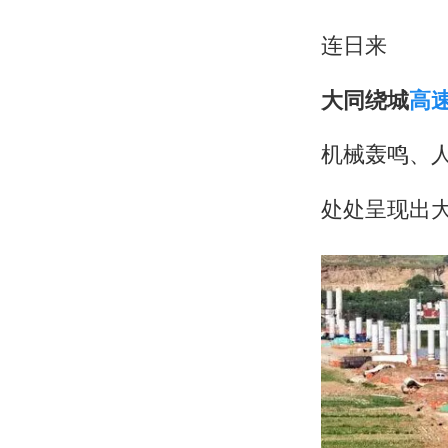
连日来
大同绕城
高
机械轰鸣、
处处呈现出