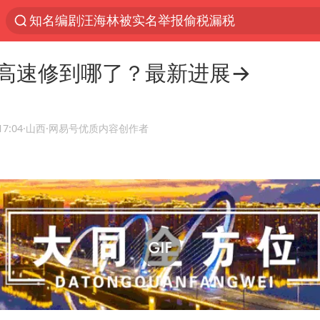
知名编剧汪海林被实名举报偷税漏税
浙江温州发布台风橙色预警信号
高速修到哪了？最新进展→
台风白海豚闭眼意味着什么
男童模仿奥特曼从高处跳下致骨折
富婆带资进组给自己硬加60多场吻戏
17:04
·山西
·网易号优质内容创作者
名创优品一次性内裤 颜面尽失
“六爷”挂一颗出场
白海豚将正面袭击贯穿浙江
梁家辉：到内地拍戏不是北上是回归
视频丨中国东方电气集团原党组副书记、董事宋致
牛津大学一纸声明甩不了锅