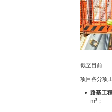
截至目前
项目各分项
路基工
m³；