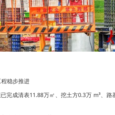
工程稳步推进
程
已完成清表11.88万㎡、挖土方0.3万 m³、路基