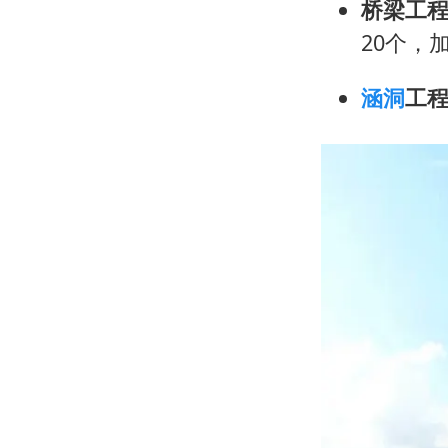
桥梁工
20个，
涵洞
工