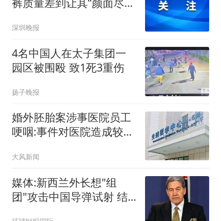
裤质量差到让其“颜面尽
失”：同事问她“脚下为什
深圳晚报
么有块白色的布”；品牌客
服回应：内部已启动紧急
4名中国人在太子集团一
调查
园区被围殴 致1死3重伤
扬子晚报
婚外胚胎案涉事医院员工
哽咽:事件对医院造成较大
冲击
大风新闻
媒体:新西兰外长想"组
团"攻击中国导弹试射 结
果被打脸