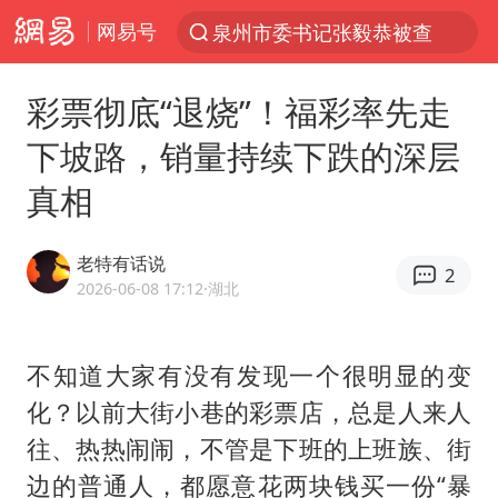
网易号
泉州市委书记张毅恭被查
“电影+”如何激发千亿级消费新活力？
彩票彻底“退烧”！福彩率先走
全球首个长时储能一体化产业园量产
下坡路，销量持续下跌的深层
台风白海豚加强
真相
中国女篮70-67险胜尼日利亚女篮
四川宜宾高县4.9级地震致1死
老特有话说
2
名创优品回应女子吐槽内裤质量差
2026-06-08 17:12
·湖北
出口禁令驱动有色板块大涨
秋天的第一杯奶茶到底有多火
不知道大家有没有发现一个很明显的变
化？以前大街小巷的彩票店，总是人来人
国防部：中国军队坚决反制任何闹海挑衅图谋
往、热热闹闹，不管是下班的上班族、街
U17国足点球大战淘汰河床晋级决赛
边的普通人，都愿意花两块钱买一份“暴