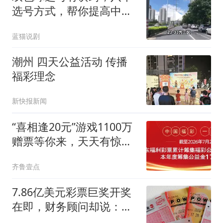
选号方式，帮你提高中奖
概率
蓝猫说剧
潮州 四天公益活动 传播
福彩理念
新快报新闻
“喜相逢20元”游戏1100万
赠票等你来，天天有惊
喜！
齐鲁壹点
7.86亿美元彩票巨奖开奖
在即，财务顾问却说：中
奖后先别声张