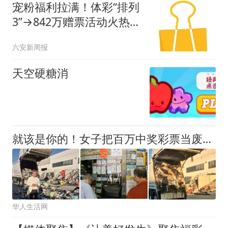
宠粉福利拉满！体彩“排列
3”→842万赠票活动火热
开启
六安新周报
天空硬糖消
就该是你的！女子把百万中奖彩票当废纸扔掉，翻遍6吨垃圾竟然找到了
华人生活网