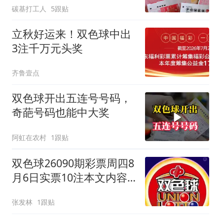
碳基打工人
5跟贴
立秋好运来！双色球中出
3注千万元头奖
齐鲁壹点
双色球开出五连号号码，
奇葩号码也能中大奖
阿虹在农村
1跟贴
双色球26090期彩票周四8
月6日实票10注本文内容
仅供分析
张发林
1跟贴