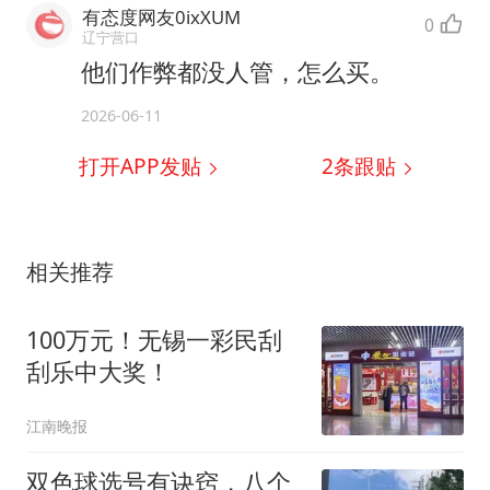
有态度网友0ixXUM
0
辽宁营口
他们作弊都没人管，怎么买。
2026-06-11
打开APP发贴
2
条跟贴
相关推荐
100万元！无锡一彩民刮
刮乐中大奖！
江南晚报
双色球选号有诀窍，八个