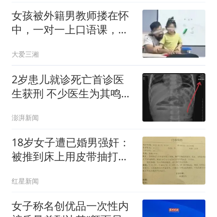
女孩被外籍男教师搂在怀
中，一对一上口语课，母
亲拍下视频发到网上感
大爱三湘
慨：满满的松弛感！网友
看了视频提醒母亲，这种
2岁患儿就诊死亡首诊医
举动恐怕不合适
生获刑 不少医生为其鸣不
平
澎湃新闻
18岁女子遭已婚男强奸：
被推到床上用皮带抽打后
强奸
红星新闻
女子称名创优品一次性内