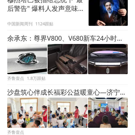
后警告" 爆料人发声意味
深长
中国新闻周刊
1124跟贴
余承东：尊界V800、V680新车24小时大定突破3500台
齐鲁壹点
1.8万跟贴
沙盘筑心伴成长福彩公益暖童心—济宁福彩开展心理沙盘特色公益课
齐鲁壹点