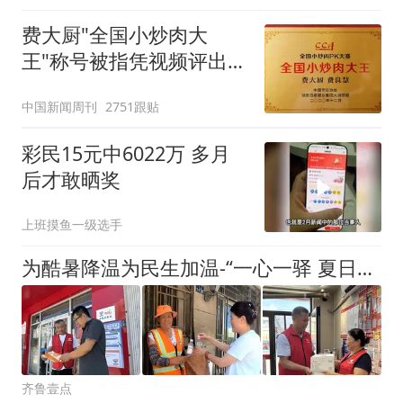
费大厨"全国小炒肉大
王"称号被指凭视频评出
官方回应
中国新闻周刊
2751跟贴
彩民15元中6022万 多月
后才敢晒奖
上班摸鱼一级选手
为酷暑降温为民生加温-“一心一驿 夏日送清凉”公益服务再出发
齐鲁壹点