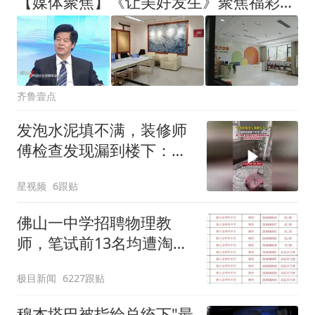
【媒体聚焦】《让美好发生》聚焦福彩公益：每一份善意都在发生
齐鲁壹点
发泡水泥填不满，装修师
傅检查发现漏到楼下：出
风口未延伸到外墙
星视频
6跟贴
佛山一中学招聘物理教
师，笔试前13名均遭淘
汰？教育局：已叫停招
极目新闻
6227跟贴
聘，成立调查组全面核查
穆杰塔巴被指给总统下"最