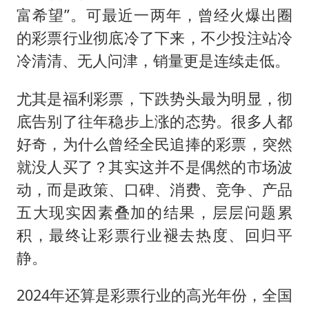
美股存储板块集体大跌
富希望”。可最近一两年，曾经火爆出圈
国乒男单横滨冠军赛全军覆没
的彩票行业彻底冷了下来，不少投注站冷
38岁演员求职万岁山NPC成功
冷清清、无人问津，销量更是连续走低。
胡彦斌获《歌手2026》歌王
尤其是福利彩票，下跌势头最为明显，彻
日本试射“战斧”导弹，国防部回应
底告别了往年稳步上涨的态势。很多人都
胡彦斌韩磊 谁帮谁
好奇，为什么曾经全民追捧的彩票，突然
“今天得有40℃了吧 为啥还不预警”
就没人买了？其实这并不是偶然的市场波
夯实基础开新局
动，而是政策、口碑、消费、竞争、产品
五大现实因素叠加的结果，层层问题累
积，最终让彩票行业褪去热度、回归平
静。
2024年还算是彩票行业的高光年份，全国