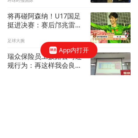
环球时报国际
将再碰阿森纳！U17国足
挺进决赛：赛后邝兆雷又
被评全队最低分
足球大腕
App内打开
瑞众保险员工披露公司违
规行为：再这样我会良心
不安
大风新闻
4岁"孤独症"男童失联80小
时获救：疑吃泥土续命
看看新闻Knews
王思聪看不起的傻X，身