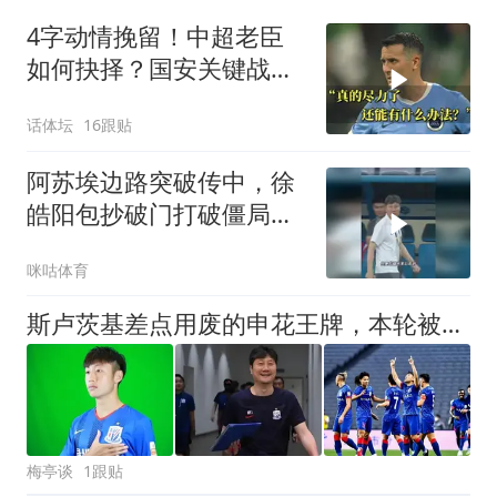
4字动情挽留！中超老臣
如何抉择？国安关键战：
37岁功臣再度封神
话体坛
16跟贴
阿苏埃边路突破传中，徐
皓阳包抄破门打破僵局，
上海申花1比0领先青岛海
咪咕体育
牛
斯卢茨基差点用废的申花王牌，本轮被毛毅军激活，替补出战进绝杀
梅亭谈
1跟贴