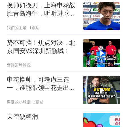
换帅如换刀，上海申花战
胜青岛海牛，听听进球功
臣徐皓阳怎么说
我们的主场
1跟贴
势不可挡！焦点对决，北
京国安VS深圳新鹏城！
曹操篮球解说
申花换帅，可考虑三选
一，谁能带领申花走出低
谷？
男足的小球童
3跟贴
天空硬糖消