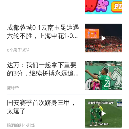
成都蓉城0-1云南玉昆遭遇
六轮不胜，上海申花1-0青
岛海牛
6个果子说球
达万：我们一起拿下重要
的3分，继续拼搏永远追
求更高的目标
懂球帝
国安赛季首次跻身三甲，
太逗了
脑洞编剧小剧场