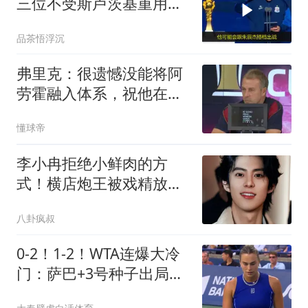
三位不受斯卢茨基重用的
球员，本轮出战
品茶悟浮沉
弗里克：很遗憾没能将阿
劳霍融入体系，祝他在利
物浦一切顺利
懂球帝
李小冉拒绝小鲜肉的方
式！横店炮王被戏精放
弃！
八卦疯叔
0-2！1-2！WTA连爆大冷
门：萨巴+3号种子出局，
世界第1创尴尬纪录