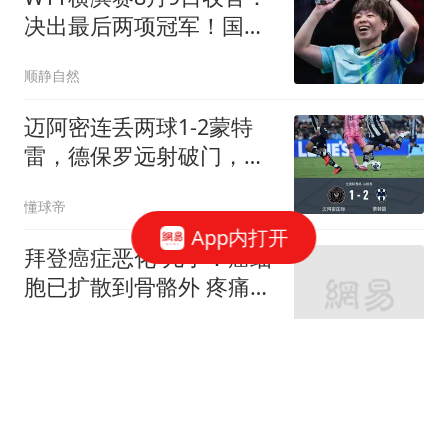
决出最后两项冠军！国乒
女单再战张本美和
顺静自然
迈阿密连丢两球1-2蒙特
雷，德保罗远射破门，迭
戈-罗西绝杀
懂球帝
App内打开
拜登癌症恶化 儿子：癌细
胞已扩散到骨骼外 疼痛难
忍
极目新闻
专家:轰-6J挂4枚导弹在南
海演训 仅1枚就能让航母
瘫痪