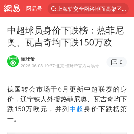
网易号
上海轨交全网络地面高架区段限速运行
跨界融合拉长夏日经济消费链条
中超球员身价下跌榜：热菲尼
拜登前列腺癌恶化
奥、瓦吉奇均下跌150万欧
四川宜宾5.5级地震后余震为何不断
上海中心城区暴雨预警由橙变红
懂球帝
0
武契奇会见泽连斯基有何意图
2026-06-08 19:37
·北京
·懂球帝官方网易号
2026年7月份居民消费价格同比上涨0.5%
德国转会市场于6月更新中超联赛的身
“伊斯兰版北约”出现
价，辽宁铁人外援
热菲尼奥
、
瓦吉奇
均下
台铃电动车仅骑一年就断电趴窝
跌150万欧元，并列
中超
身价下跌榜第
白海豚5次眼壁置换
一。
浙江海域将现5到8米巨浪到狂浪