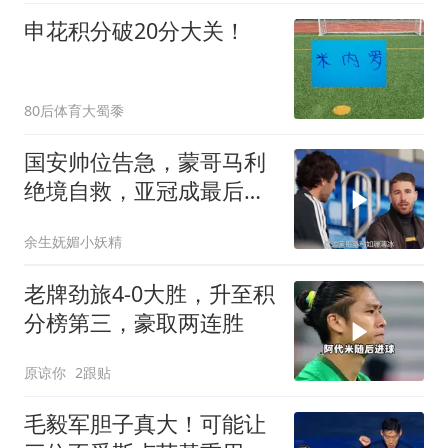
申花积分破20分大关！
80后体育大蜀黍
国安帅位告急，蒙哥马利
绝境自救，亚冠成最后底
牌
余生妩媚小妖精
老牌劲旅4-0大胜，升至积
分榜第三，豪取两连胜
原谅你
2跟贴
毛毅军胆子真大！可能让