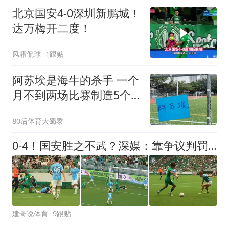
北京国安4-0深圳新鹏城！
达万梅开二度！
风霜侃球
1跟贴
阿苏埃是海牛的杀手 一个
月不到两场比赛制造5个
进球
80后体育大蜀黍
0-4！国安胜之不武？深媒：靠争议判罚赢球，还有含金量吗
建哥说体育
9跟贴