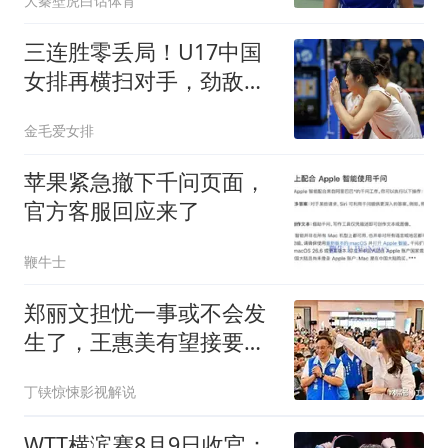
大秦壁虎白话体育
三连胜零丢局！U17中国
女排再横扫对手，劲敌韩
国爆冷击败意大利
金毛爱女排
苹果紧急撤下千问页面，
官方客服回应来了
鞭牛士
郑丽文担忧一事或不会发
生了，王惠美有望接要
职，王金平已出手？
丁铗惊悚影视解说
WTT横滨赛8月9日收官：