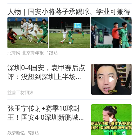
人物｜国安小将蒋子承踢球、学业可兼得
北青网-北京青年报
1跟贴
深圳0-4国安，袁甲赛后点
评：没想到深圳上半场就
踢得这么脱节，周定洋下
益善工坊阿沐
降太多
张玉宁传射+赛季10球封
王！国安4-0深圳新鹏城升
至第三
残梦断忆
3跟贴