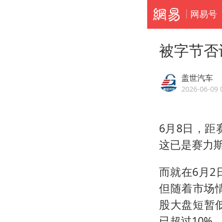
网易号
被字节否
盖世汽车
2026-06-09 
6月8日，距
这已是赛力斯
而就在6月2
但随着市场
股大盘短暂
已超过10%