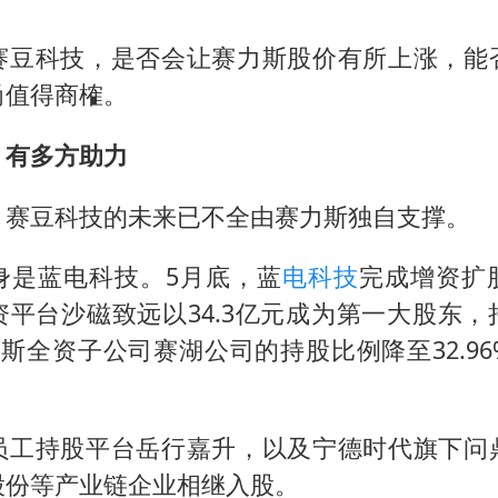
四川宜宾市高县发生4.9级地震
女子开一天一夜空调后二氧化碳中毒
赛豆科技，是否会让赛力斯股价有所上涨，能
“空调24小时开着更省电”不实
尚值得商榷。
70多岁父亲独自坐车到上海看望女儿
，有多方助力
“中国蔬菜之乡”最高温达41.8℃
，赛豆科技的未来已不全由赛力斯独自支撑。
“不建议大家买深色蛋糕”
985博士后被曝在妻子孕期出轨后续
身是蓝电科技。5月底，蓝
电科技
完成增资扩
如何把百年大党建设得更加坚强有力？
资平台沙磁致远以34.3亿元成为第一大股东，
赛力斯全资子公司赛湖公司的持股比例降至32.9
员工持股平台岳行嘉升，以及宁德时代旗下问
股份等产业链企业相继入股。