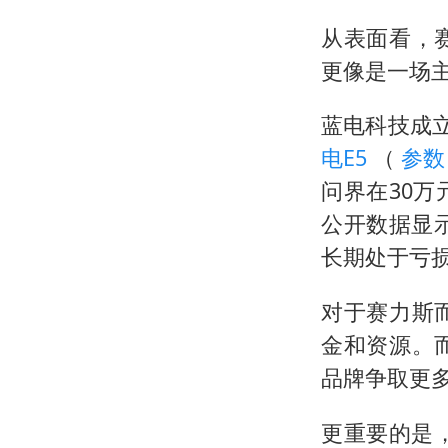
从表面看，
更像是一场
蓝电科技成立
电E5
（
参
问界在30
公开数据显
长期处于亏
对于赛力斯
金和资源。
品牌争取更
更重要的是