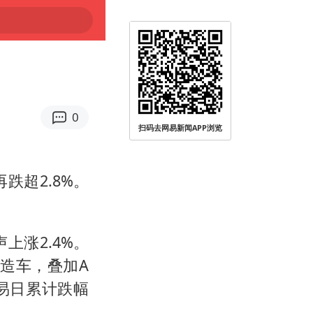
0
扫码去网易新闻APP浏览
跌超2.8%。
上涨2.4%。
造车，叠加A
易日累计跌幅