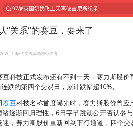
97岁英国奶奶飞上天再破吉尼斯纪录
夜幕落下 运动上场
认“关系”的赛豆，要来了
汪峰阻止14岁女儿买大牌
泸溪河：桃酥吃出金属牙冠视频不实
27岁女子组织卖淫集团被悬赏通缉
09:26
·上海
·优质汽车领域创作者
美国将对多晶硅衍生品加征15%关税
赛豆科技正式发布还有不到一天，赛力斯股价再
泰国校园枪击案死亡人数升至7人
连跌的第四个交易日，累计跌幅超10%。
火把节震撼瞬间
公司“上四休三”但要降薪1000元
日
赛豆
科技名称首度曝光时，赛力斯股价曾应声
泰高官回应中国人在泰遭歧视：全面调查
情绪逐渐回归理性，6日字节跳动公开否认参与
低迷，赛力斯股价重新回到下行通道，四个交
改名后的“青海拉面”店
。