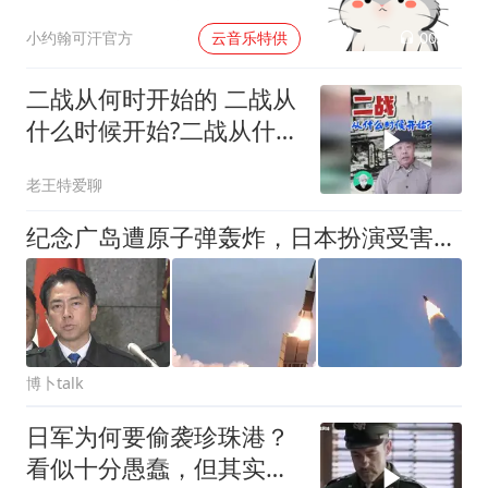
00:02
小约翰可汗官方
云音乐特供
二战从何时开始的 二战从
什么时候开始?二战从什么
时候开始？
老王特爱聊
纪念广岛遭原子弹轰炸，日本扮演受害者角色，朝鲜试射弹道导弹
博卜talk
日军为何要偷袭珍珠港？
看似十分愚蠢，但其实这