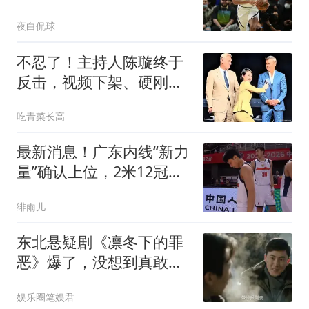
军内线齐克・纳吉
夜白侃球
不忍了！主持人陈璇终于
反击，视频下架、硬刚维
权，这下麻烦大了
吃青菜长高
最新消息！广东内线“新力
量”确认上位，2米12冠军
中锋正式加盟
绯雨儿
东北悬疑剧《凛冬下的罪
恶》爆了，没想到真敢
拍，事实证明：它的尺度
娱乐圈笔娱君
并不低