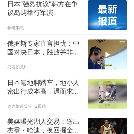
日本“强烈抗议”韩方在争
议岛屿举行军演
参考消息
俄罗斯专家直言担忧：中
国对决日本，胜败并非唯
一忧虑
只若初见h
日本遍地脚踏车，地小人
密出行成本高，退而求其
次的无奈之举！
奥力给趣笑堂
2跟贴
美媒曝光湖人交易：送出
杰登・哈迪，换回掘金冠