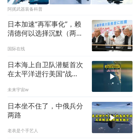
阿捤武器装备科普
日本加速“再军事化”，赖
清德何以选择沉默（两岸
观察）
国际在线
日本海上自卫队潜艇首次
在太平洋进行美国“战
斧”巡航导弹试射！
未来宇宙w
日本坐不住了，中俄兵分
两路
老表是个手艺人