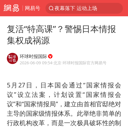
网易号
泰交通部副部长回应中国人遭歧视手势
改名后的“青海拉面”店
复活“特高课”？警惕日本情报
段绚竞因公牺牲 年仅44岁
集权成祸源
1岁宝宝碰坏纸巾盒 宝妈被索赔924元
女子开一天一夜空调后二氧化碳中毒
环球时报国际
男子结婚8年3个女儿均非亲生
2026-06-09 09:54
·北京
·环球时报国际官方网易号
“空调24小时开着更省电”不实
5月27日，日本国会通过“国家情报会
“不建议大家买深色蛋糕”
议”设立法案，计划设置“国家情报会
台风白海豚逼近 暴雨大暴雨来袭
议”和“国家情报局”，建立由首相官邸绝对
男子杀人后逃进深山21年活得像野人
主导的国家级情报体系。此举绝非简单的
985博士后被曝在妻子孕期出轨后续
行政机构改革，而是一次极具破坏性的制