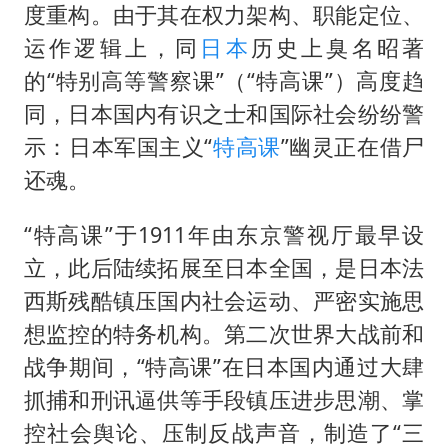
公司“上四休三”但要降薪1000元
度重构。由于其在权力架构、职能定位、
OpenAI为免费用户升级GPT-5.6 Luna
运作逻辑上，同
日本
历史上臭名昭著
47岁妈妈突然产女 26岁女儿：很震惊
的“特别高等警察课”（“特高课”）高度趋
同，日本国内有识之士和国际社会纷纷警
97岁英国奶奶飞上天再破吉尼斯纪录
示：日本军国主义“
特高课
”幽灵正在借尸
“中国蔬菜之乡”最高温达41.8℃
还魂。
如何把百年大党建设得更加坚强有力？
“特高课”于1911年由东京警视厅最早设
立，此后陆续拓展至日本全国，是日本法
西斯残酷镇压国内社会运动、严密实施思
想监控的特务机构。第二次世界大战前和
战争期间，“特高课”在日本国内通过大肆
抓捕和刑讯逼供等手段镇压进步思潮、掌
控社会舆论、压制反战声音，制造了“三