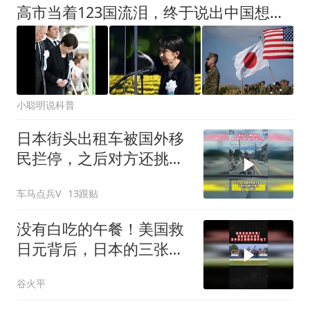
高市当着123国流泪，终于说出中国想听的话，可惜日本诚意还不够
小聪明说科普
日本街头出租车被国外移
民拦停，之后对方还挑衅
的竖起中指
车马点兵V
13跟贴
没有白吃的午餐！美国救
日元背后，日本的三张账
单藏不住了01
谷火平