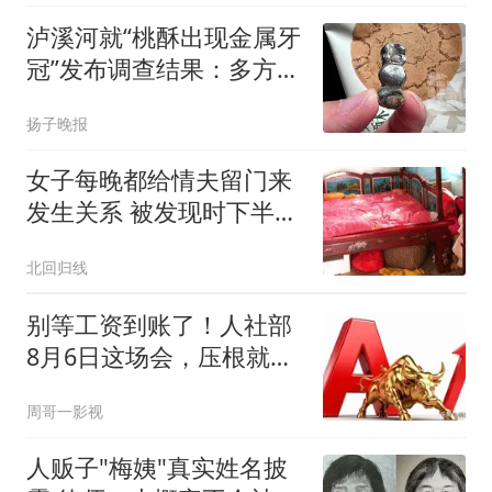
泸溪河就“桃酥出现金属牙
冠”发布调查结果：多方排
查均排除金属牙冠异物混
扬子晚报
入桃酥的可能性，消费者
澄清所发视频情况不实，
女子每晚都给情夫留门来
已删除并致歉
发生关系 被发现时下半身
赤裸
北回归线
别等工资到账了！人社部
8月6日这场会，压根就不
是给你们发钱的
周哥一影视
人贩子"梅姨"真实姓名披