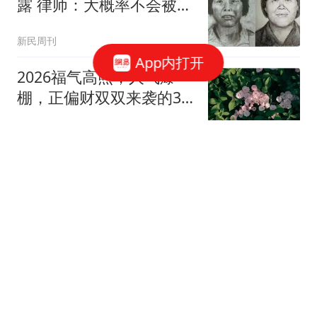
露 律师：大概率不会被判
死刑
新民周刊
App内打开
2026福气高照，人气爆
棚，正偏财双双来袭的3
个生肖
毅谈生肖
花150块赚到2000万合
同！NBA史上最夸张逆
袭！
柚子说球
横滨冠军赛：太离谱
了！“争议判罚”出现，日
本3战全胜，国乒1人