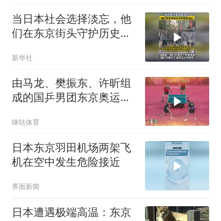
当日本社会选择淡忘，他
们在东京街头守护历史记
忆
新华社
由马龙、樊振东、许昕组
成的国乒男团东京奥运会
夺冠，达成该项目四连冠
咪咕体育
的成就
日本东京羽田机场两架飞
机在空中发生危险接近
界面新闻
日本遭遇极端高温：东京