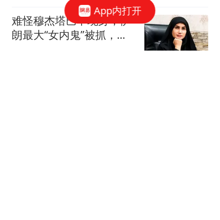
App内打开
难怪穆杰塔巴不现身，伊
朗最大“女内鬼”被抓，泄
露大量国家机密
丁丁鲤史纪
两位奥斯卡影帝争演《黄
石》？前高管揭秘：凯文·
科斯特纳差点被杰夫·布里
灰度测试中
吉斯取代
美国家政专家爆料：梅根
参加晚宴谈及她前往英国
觐见国王的行程
小蒋爱唠嗑
欧盟精准打击中国制造，