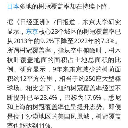
外交部发言人就广岛核爆81周年等答记者问
日本
多地的树冠覆盖率却在持续下降。
佛得角门将亮相智利俱乐部主场
据《日经亚洲》7日报道，东京大学研究
首次证实！“胶球”存在
显示，
东京
核心23个城区的树冠覆盖率已
民警发现救助的拾荒老人是逃犯
从2013年的9.2%下降至2022年的7.3%。
中方回应是否在太平洋海底开采稀土
所谓树冠覆盖率，指从空中俯瞰时，树木
27岁女子成组织卖淫集团主犯被通缉
枝叶覆盖地面的面积占土地总面积的比
法国将禁止“未经同意的电话营销”
例。研究显示，9年来东京减少的树荫面
奋进开新局 实干挑大梁
积约12平方公里，相当于约250座大型棒
球场。相比之下，纽约树冠覆盖率经过不
断提升已至23.4%，巴黎为17.6%，悉尼
和上海的树冠覆盖率也呈提升态势。即便
是位于沙漠地区的美国凤凰城，树冠覆盖
率也能达到11%。