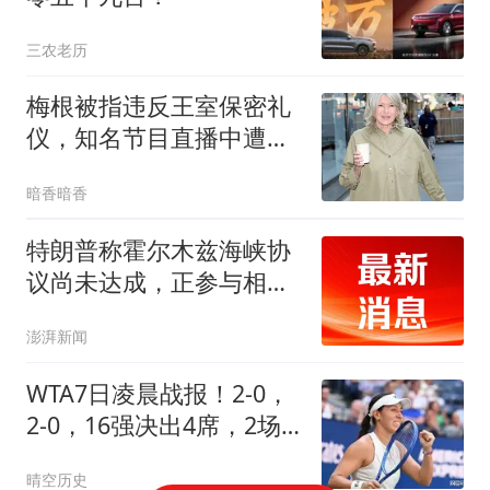
三农老历
梅根被指违反王室保密礼
仪，知名节目直播中遭主
持人羞辱性痛批
暗香暗香
特朗普称霍尔木兹海峡协
议尚未达成，正参与相关
谈判
澎湃新闻
WTA7日凌晨战报！2-0，
2-0，16强决出4席，2场
惨案，佩古拉晋级！
晴空历史