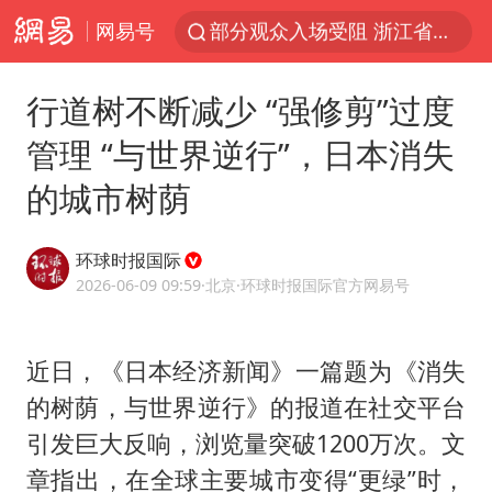
网易号
青海拉面告别“兰州拉面”
以“新”破局 首发经济点亮城市消费活力
行道树不断减少 “强修剪”过度
U17国足三战全胜
管理 “与世界逆行”，日本消失
青海海西州茫崖市发生3.1级地震
的城市树荫
我国编制完成新版全月地质图
台风白海豚登陆地点更新
环球时报国际
巡查组提问 工作人员偷用手机查答案
2026-06-09 09:59
·北京
·环球时报国际官方网易号
看守所辅警收受10万获刑1年
多地要求领导干部带头休假
近日，《日本经济新闻》一篇题为《消失
的树荫，与世界逆行》的报道在社交平台
台风白海豚进入48小时警戒线
引发巨大反响，浏览量突破1200万次。文
宇树科技发行价格150.80元/股
章指出，在全球主要城市变得“更绿”时，