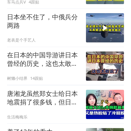
车马点兵V
4跟贴
日本坐不住了，中俄兵分
两路
老表是个手艺人
在日本的中国导游讲日本
曾经的历史，这也太敢说
了
树懒小结界
14跟贴
唐湘龙虽然郑女士给日本
地震捐了很多钱，但日本
只认民进党！
生活梅梅乐