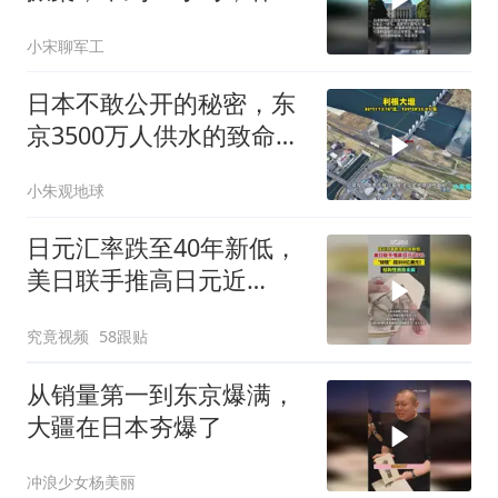
通牒先送进东京
小宋聊军工
日本不敢公开的秘密，东
京3500万人供水的致命软
肋在哪里？
小朱观地球
日元汇率跌至40年新低，
美日联手推高日元近
5%，“烧钱”超300亿美
究竟视频
58跟贴
元！结构性困局未解
从销量第一到东京爆满，
大疆在日本夯爆了
冲浪少女杨美丽