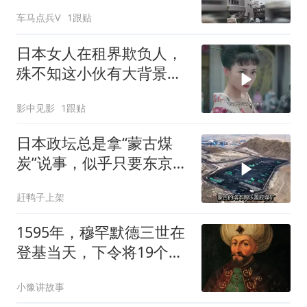
发现后报警
车马点兵V
1跟贴
日本女人在租界欺负人，
殊不知这小伙有大背景，
这下倒霉了
影中见影
1跟贴
日本政坛总是拿“蒙古煤
炭”说事，似乎只要东京伸
手
赶鸭子上架
1595年，穆罕默德三世在
登基当天，下令将19个弟
弟全部绞死……
小豫讲故事