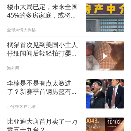
楼市大局已定，未来全国
45%的多房家庭，或将迎
来“4大机遇”
全球风情大揭秘
橘猫首次见到美国小主人
仔细闻闻后轻轻拍打婴儿
小手
海外网
李楠是不是有点太激进
了？新赛季首钢男篮有点
要破釜沉舟的节奏！
小犙拍客在北漂
比亚迪大唐首月卖了一万
零五十九台？