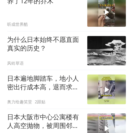
养了12年的乔木
听成世界酷
为什么日本始终不愿直面
真实的历史？
风铃草语
日本遍地脚踏车，地小人
密出行成本高，退而求其
次的无奈之举！
奥力给趣笑堂
2跟贴
日本大阪市中心公寓楼有
人高空抛物，被周围邻居