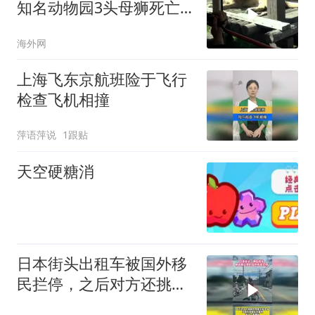
知名动物园3头母狮死亡
疑因高温致死
海外网
上海飞东京航班险于飞行
检查飞机相撞
萍语萍说
1跟贴
天空硬糖消
日本街头出租车被国外移
民拦停，之后对方还挑衅
的竖起中指