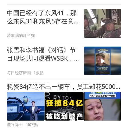
中国已经有了东风41，那
么东风31和东风5存在意
义是什么？
爱歌唱的叮当猫
张雪和李书福《对话》节
目现场共同观看WSBK，
张雪说争取下一站再赢
每日经济新闻
1跟贴
耗资84亿造不出一辆车，员工却花5000万吃零食，被央视痛批后破产
麓谷隐士
46跟贴