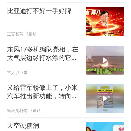
比亚迪打不好一手好牌
正言智驾
2跟贴
东风17多机编队亮相，在
大气层边缘打水漂的它，
改写西太规则
古人那点事
又给雷军骄傲上了，小米
汽车推出新功能，转向灯
可以自动关闭！
疯狂笑料铺
7跟贴
天空硬糖消