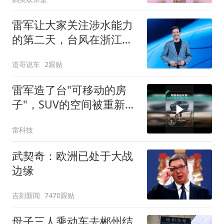
雷军让大家关注涉水能力
的第二天，台风在浙江登
陆了两次
道哥说车
2跟贴
雷军造了台"可移动的房
子"，SUV的空间被重新定
义了
雷科技
武契奇：欧洲已处于大战
边缘
吉刻新闻
7470跟贴
母子三人乘动车去郴州结