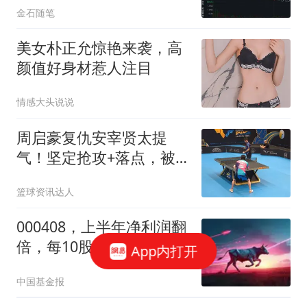
金石随笔
美女朴正允惊艳来袭，高
颜值好身材惹人注目
情感大头说说
周启豪复仇安宰贤太提
气！坚定抢攻+落点，被
连续追分都不怕！
篮球资讯达人
000408，上半年净利润翻
倍，每10股拟分红10元
App内打开
中国基金报