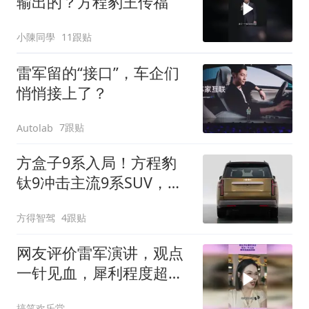
输出的？方程豹王传福
小陳同學
11跟贴
雷军留的“接口”，车企们
悄悄接上了？
7跟贴
Autolab
方盒子9系入局！方程豹
钛9冲击主流9系SUV，谁
最慌？
方得智驾
4跟贴
网友评价雷军演讲，观点
一针见血，犀利程度超想
象
搞笑欢乐堂