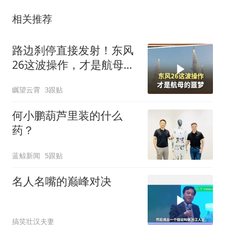
相关推荐
路边刹停直接发射！东风
26这波操作，才是航母真
正的噩梦
瞩望云霄
3跟贴
何小鹏葫芦里装的什么
药？
蓝鲸新闻
5跟贴
名人名嘴的巅峰对决
搞笑壮汉夫妻