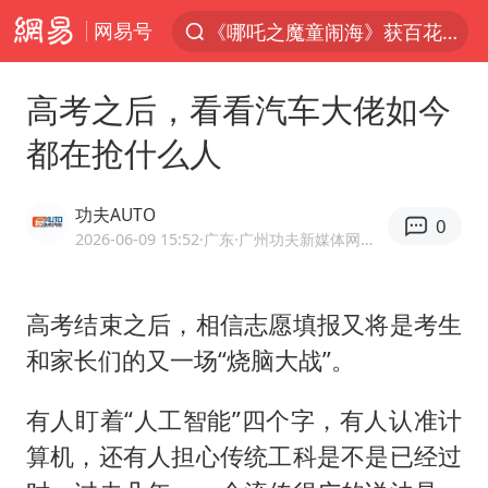
网易号
《哪吒之魔童闹海》获百花奖最佳影片
7月份居民消费价格指数保持温和上涨
高考之后，看看汽车大佬如今
外交部：百余名菲律宾公民因非法就业、非法居留被依法处理
都在抢什么人
重大涉诈逃犯檀某落网
台湾不是国家不存在“国格”
功夫AUTO
0
独闯南太行失联女子遗体已找到
2026-06-09 15:52
·广东
·广州功夫新媒体网络科技有限公司+功夫AUTO官方账号 汽车领域创作者
哥伦比亚强震已致超20人死亡
高考结束之后，相信志愿填报又将是考生
哥伦比亚发生7.5级地震
和家长们的又一场“烧脑大战”。
上海将苏州河水强排至黄浦江
公安部通报：抓获犯罪嫌疑人8200余名
有人盯着“人工智能”四个字，有人认准计
我国民营企业创新动能持续增强
算机，还有人担心传统工科是不是已经过