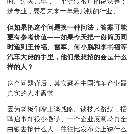
高铁双人座被免票儿童挤成3人座
时。过去几年，一个流传很广的说法是：
选专业，要看未来十年最赚钱的行业。
易烊千玺金鸡百花双料影帝
中方：奉劝美方解除对古巴制裁封锁
但如果把这个问题换一种问法，答案可能
“老戏骨”秦焰去世
更有参考价值——如果今天把一份简历同
伊朗最高领袖将任命数名高级指挥官
时递到王传福、雷军、何小鹏和李书福等
汽车大佬的手里，他们最想招的会是什么
广岛长崎的昨天未必不会是日本的明天
样的人？
五角大楼再公布UFO视频
真理之光，何以能照亮复兴之路？
这个问题背后，其实藏着中国汽车产业最
真实的人才需求。
因为老板们嘴上谈战略、谈技术路线，招
聘启事却很少撒谎。一个企业愿意花真金
白银去抢什么人，往往比发布会上说什么