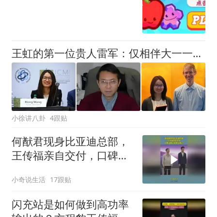
王虹的第一位贵人雷军：仅相伴大一一年，一纸推荐信铺就数学坦途
小徐讲八卦
4跟贴
何猷君现身比亚迪总部，
王传福亲自交付，口碑没
赢过销量没输过
小奇说生活
17跟贴
闪充站是如何做到高功率