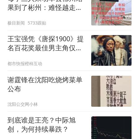
果到了彬州：难怪越走越
冷
极目新闻
5733跟贴
王宝强凭《唐探1900》提
名百花奖最佳男主角仅获
0票，沈腾此前同奖项亦
都市快报橙柿互动
为0票
谢霆锋在沈阳吃烧烤菜单
公布
沈阳公交网小林
到底谁是王亮？中际旭
创，为何持续暴跌？