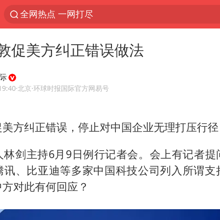
全网热点 一网打尽
敦促美方纠正错误做法
际
19:40
·北京
·环球时报国际官方网易号
促美方纠正错误，停止对中国企业无理打压行径
人林剑主持6月9日例行记者会。会上有记者提
腾讯、比亚迪等多家中国科技公司列入所谓支
中方对此有何回应？