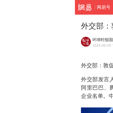
网易号
外交部：
环球时报国
2026-06-09 
外交部：敦
外交部发言
阿里巴巴、
企业名单。