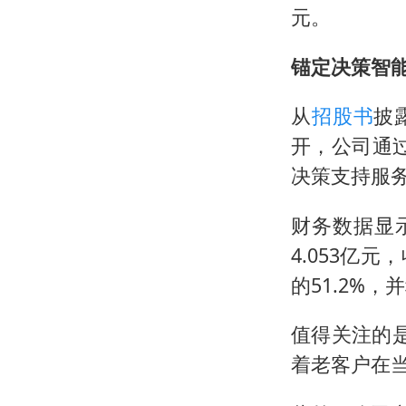
元。
锚定决策智能
从
招股书
披
开，公司通
决策支持服
财务数据显示
4.053亿元
的51.2%，
值得关注的是
着老客户在当