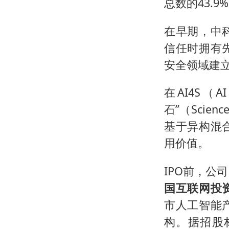
总数的43.
在早期，中
信任时拥有
安全领域建
在AI4S（
石”（Sci
基于异构混
用价值。
IPO前，公
国互联网投
市人工智能
构。据招股