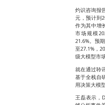
灼识咨询报告
元，预计到2
作为其中增
市场规模2
21.6%。
至27.1%，
级大模型市
就在通过聆讯
基于全栈自研
用决策大模
王磊表示，D