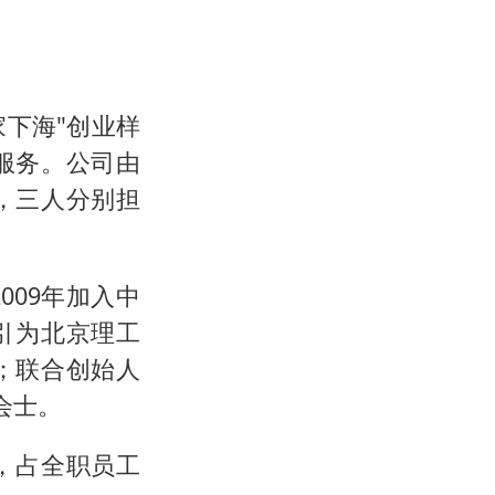
家下海"创业样
服务。公司由
，三人分别担
09年加入中
引为北京理工
；联合创始人
会士。
工，占全职员工