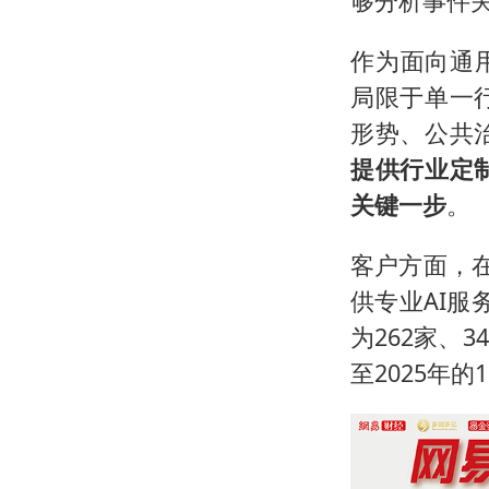
够分析事件
作为面向通用
局限于单一
形势、公共
提供行业定
关键一步
。
客户方面，
供专业AI服
为262家、3
至2025年的