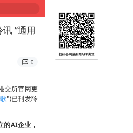
讯 “通用
扫码去网易新闻APP浏览
0
，港交所官网更
闻歌
")已刊发聆
的AI企业，