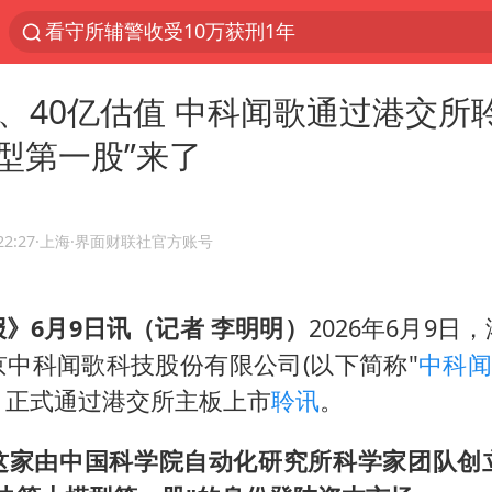
看守所辅警收受10万获刑1年
以“新”破局 首发经济点亮城市消费活力
资、40亿估值 中科闻歌通过港交所聆
台风白海豚进入48小时警戒线
型第一股”来了
中方回应是否在太平洋海底开采稀土
台风白海豚影响中国已成定局
佛得角门将亮相智利俱乐部主场
22:27
·上海
·界面财联社官方账号
U17国足1分钟轰2球
》6月9日讯（记者 李明明）
2026年6月9日
五粮液渠道价一箱上涨近百元
中科闻歌科技股份有限公司(以下简称"
中科
宇树科技发行价格150.80元/股
，正式通过港交所主板上市
聆讯
。
法国将禁止“未经同意的电话营销”
宇树科技王兴兴身家有望超200亿元
这家由中国科学院自动化研究所科学家团队创立