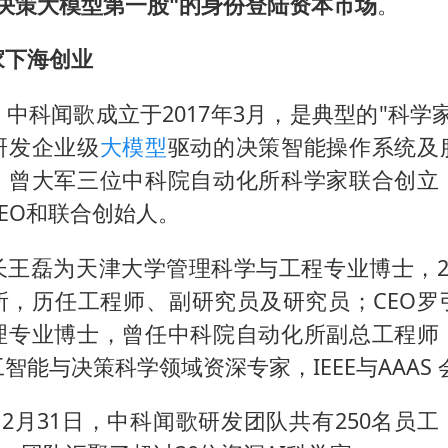
决策大模型第一股"的身份登陆资本市场
。
泰国一女公务员妆容引争议 本人回应
80后女柜员逆袭成4200亿银行副行长
家下海创业
27岁女子成组织卖淫集团主犯被通缉
中科闻歌成立于2017年3月，是典型的"科学
吉林一“温度计大楼”读数爆表
研发企业级
大模型
驱动的决策智能操作系统及
女子利用漏洞0元薅走3000多件家电
、曾大军三位中科院自动化所科学家联合创立
24小时不关空调 电费会更低吗
EO和联合创始人。
东方甄选被判赔偿江小白30万元
长王磊为天津大学管理科学与工程专业博士，20
奋进开新局 实干挑大梁
所，历任工程师、副研究员及研究员；CEO罗
理专业博士，曾任中科院自动化所副总工程师
智能与决策科学领域资深专家，IEEE与AAAS 
年12月31日，中科闻歌研发团队共有250名员