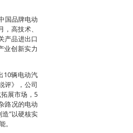
中国品牌电动
月，高技术、
相关产品进出口
产业创新实力
10辆电动汽
锐评》，公司
拓展市场，5
复杂路况的电动
造”以硬核实
能。