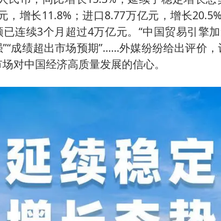
亿元，增长11.8%；进口8.77万亿元，增长20.
已连续3个月超过4万亿元。“中国贸易引擎加
”“成绩超出市场预期”……外媒纷纷给出评价
市场对中国经济高质量发展的信心。