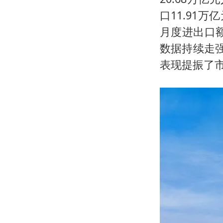
口11.91万
月度进出口额
数据持续走强
表现提振了