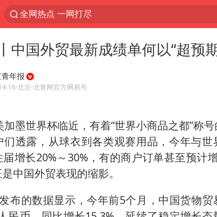
全网热点 一网打尽
丨中国外贸最新成绩单何以“超预期
京青年报
14:16
·北京
·北青网官方网易号
年美加墨世界杯临近，有着“世界小商品之都”称
户们透露，从球衣到各类观赛用品，今年与世
届增长20%～30%，有的商户订单甚至预计
正是中国外贸表现的缩影。
日发布的数据显示，今年前5个月，中国货物贸
亿元人民币，同比增长15.3%，延续了稳定增长