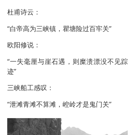
杜甫诗云：
“白帝高为三峡镇，瞿塘险过百牢关”
欧阳修说：
“一失毫厘与崖石遇，则糜溃漂没不见踪
迹”
三峡船工感叹：
“泄滩青滩不算滩，崆岭才是鬼门关”