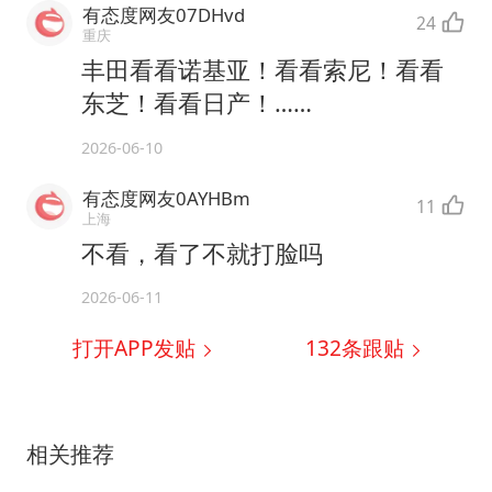
有态度网友07DHvd
24
重庆
丰田看看诺基亚！看看索尼！看看
东芝！看看日产！……
2026-06-10
有态度网友0AYHBm
11
上海
不看，看了不就打脸吗
2026-06-11
打开APP发贴
132
条跟贴
相关推荐