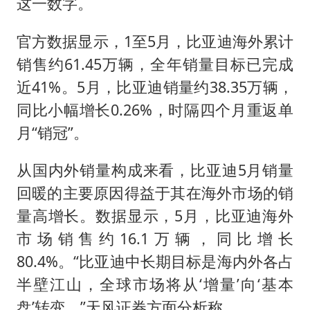
这一数字。
官方数据显示，1至5月，比亚迪海外累计
销售约61.45万辆，全年销量目标已完成
近41%。5月，比亚迪销量约38.35万辆，
同比小幅增长0.26%，时隔四个月重返单
月“销冠”。
从国内外销量构成来看，比亚迪5月销量
回暖的主要原因得益于其在海外市场的销
量高增长。数据显示，5月，比亚迪海外
市场销售约16.1万辆，同比增长
80.4%。“比亚迪中长期目标是海内外各占
半壁江山，全球市场将从‘增量’向‘基本
盘’转变。”天风证券方面分析称。