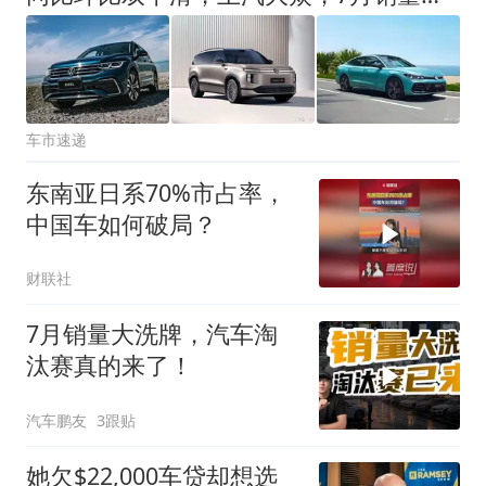
车市速递
东南亚日系70%市占率，
中国车如何破局？
财联社
7月销量大洗牌，汽车淘
汰赛真的来了！
汽车鹏友
3跟贴
她欠$22,000车贷却想选