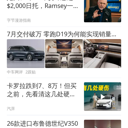
$2,000日托，Ramsey一
句话点醒新手妈妈
字节漫游指南
7月交付破万 零跑D19为何能实现销量狂飙？
中车网评
2跟贴
卡罗拉跌到7、8万！但买
之前，先看清这几处硬
伤！
汽湃
26款进口布鲁德世纪V350