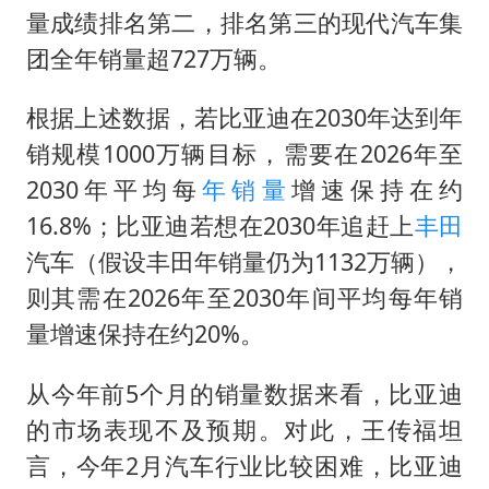
量成绩排名第二，排名第三的现代汽车集
团全年销量超727万辆。
根据上述数据，若比亚迪在2030年达到年
销规模1000万辆目标，需要在2026年至
2030年平均每
年销量
增速保持在约
16.8%；比亚迪若想在2030年追赶上
丰田
汽车（假设丰田年销量仍为1132万辆），
则其需在2026年至2030年间平均每年销
量增速保持在约20%。
从今年前5个月的销量数据来看，比亚迪
的市场表现不及预期。对此，王传福坦
言，今年2月汽车行业比较困难，比亚迪