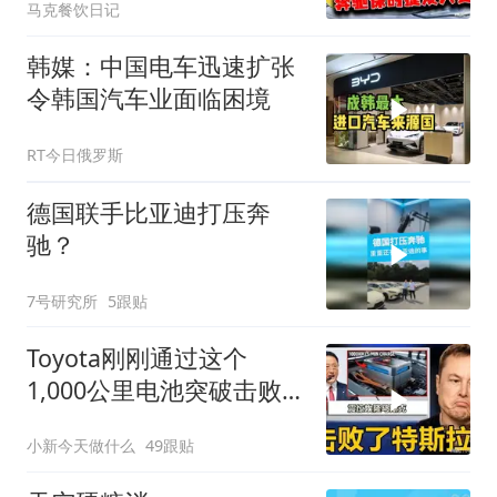
马克餐饮日记
韩媒：中国电车迅速扩张
令韩国汽车业面临困境
RT今日俄罗斯
德国联手比亚迪打压奔
驰？
7号研究所
5跟贴
Toyota刚刚通过这个
1,000公里电池突破击败了
特斯拉！
小新今天做什么
49跟贴