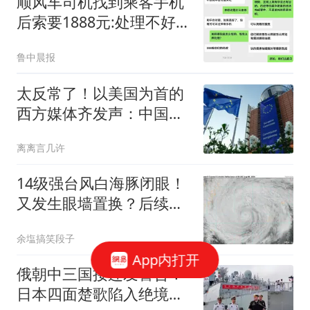
顺风车司机找到乘客手机
后索要1888元:处理不好就
拔卡
鲁中晨报
太反常了！以美国为首的
西方媒体齐发声：中国早
在关键领域崛起了
离离言几许
14级强台风白海豚闭眼！
又发生眼墙置换？后续仍
有增强可能？
余塩搞笑段子
App内打开
俄朝中三国接连发警告！
日本四面楚歌陷入绝境，