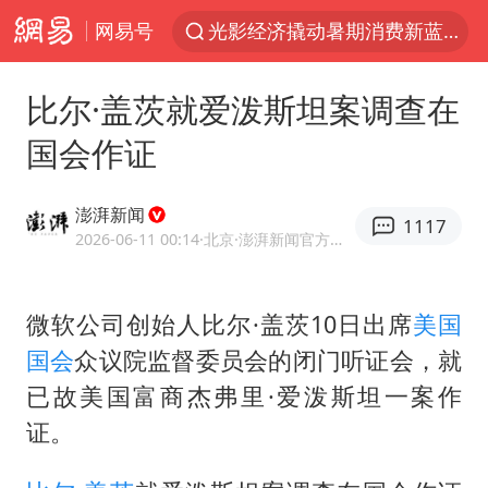
网易号
光影经济撬动暑期消费新蓝海
浙江上海等地有大雨或暴雨
比尔·盖茨就爱泼斯坦案调查在
《欢迎来龙餐馆》口碑
国会作证
西湖突现狂风暴雨 游客瞬间被浇透
香港正式允许“拒绝抢救”
澎湃新闻
1117
情侣在平潭拍日出时坠崖致一死一伤
2026-06-11 00:14
·北京
·澎湃新闻官方网易号
白海豚将正面袭击贯穿浙江
微软公司创始人比尔·盖茨10日出席
美国
视频丨中国东方电气集团原党组副书记、董事宋致远被查
国会
众议院监督委员会的闭门听证会，就
梁家辉：到内地拍戏不是北上是回归
已故美国富商杰弗里·爱泼斯坦一案作
“不怕六爷挂得多 就怕六爷挂一颗”
证。
杭州全市有序停课