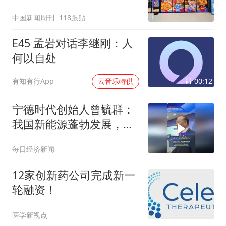
中国新闻周刊
118跟贴
E45 孟岩对话李继刚：人
何以自处
00:12
有知有行App
云音乐特供
宁德时代创始人曾毓群：
我国新能源蓬勃发展，上
下游需要更多创新
每日经济新闻
12家创新药公司完成新一
轮融资！
医学新视点