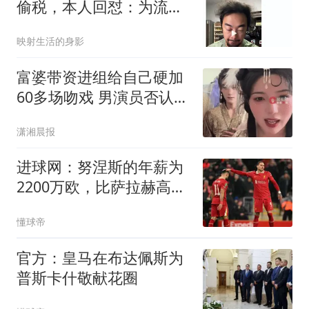
偷税，本人回怼：为流量
博眼球的东西
映射生活的身影
富婆带资进组给自己硬加
60多场吻戏 男演员否认被
包养
潇湘晨报
进球网：努涅斯的年薪为
2200万欧，比萨拉赫高出
500万欧
懂球帝
官方：皇马在布达佩斯为
普斯卡什敬献花圈