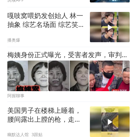
嘎吱窝喂奶发创始人 林一
抽象 综艺名场面 综艺笑
点
播奥爆
梅姨身份正式曝光，受害者发声，审判将至，恐不止坐牢那么简单
阿握聊事
美国男子在楼梯上睡着，
腰间露出上膛的枪，走火
就彻底完了
幽默达人馆
3跟贴