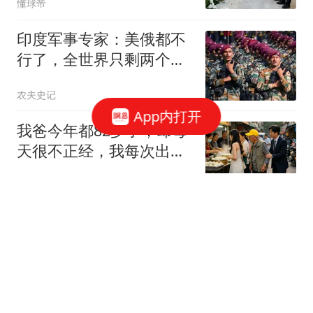
懂球帝
印度军事专家：美俄都不
行了，全世界只剩两个超
级大国了
农夫史记
App内打开
我爸今年都82岁了，却每
天很不正经，我每次出门
都感觉丢死人了
千秋文化
广西一霸王茶姬高仿店被
判赔35万 开品牌店附近20
米处
扬子晚报