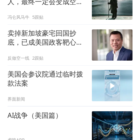
人，最终一定会变成空心
茶壶
冯仑风马牛
5跟贴
卖掉新加坡豪宅回国抄
底，已成美国政客靶心的
陈天桥嗅到了什么？
反做空一线
2跟贴
美国会参议院通过临时拨
款法案
界面新闻
AI战争（美国篇）
虎嗅APP