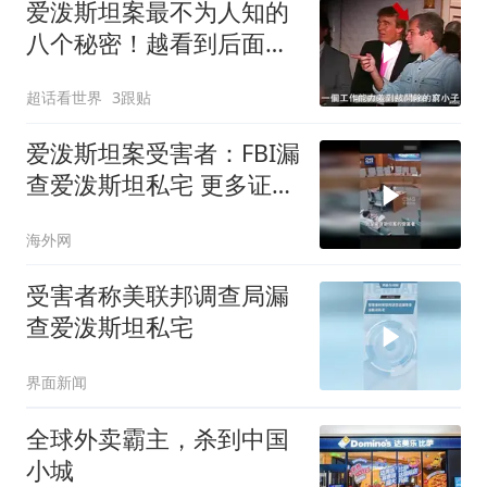
爱泼斯坦案最不为人知的
八个秘密！越看到后面越
头皮发麻！
超话看世界
3跟贴
爱泼斯坦案受害者：FBI漏
查爱泼斯坦私宅 更多证据
被遗漏
海外网
受害者称美联邦调查局漏
查爱泼斯坦私宅
界面新闻
全球外卖霸主，杀到中国
小城