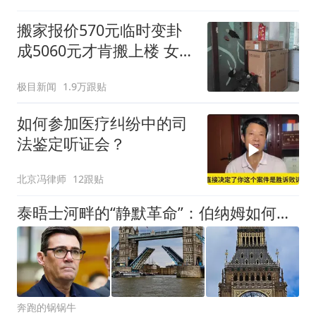
搬家报价570元临时变卦
成5060元才肯搬上楼 女子
傻眼
极目新闻
1.9万跟贴
如何参加医疗纠纷中的司
法鉴定听证会？
北京冯律师
12跟贴
泰晤士河畔的“静默革命”：伯纳姆如何在不掀桌子的情况下，拆解撒切尔主义的四十年神坛
奔跑的锅锅牛