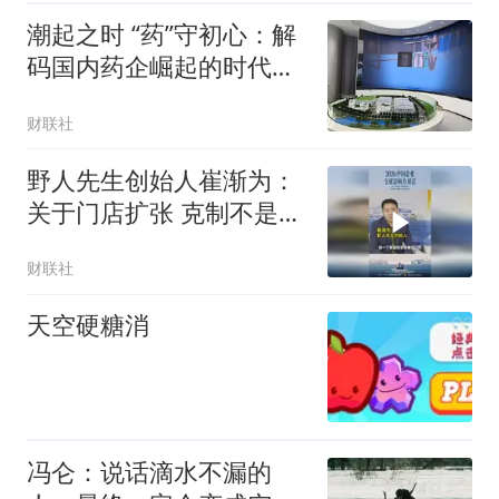
潮起之时 “药”守初心：解
码国内药企崛起的时代答
案
财联社
野人先生创始人崔渐为：
关于门店扩张 克制不是慢
而是有掌控力地快
财联社
天空硬糖消
冯仑：说话滴水不漏的