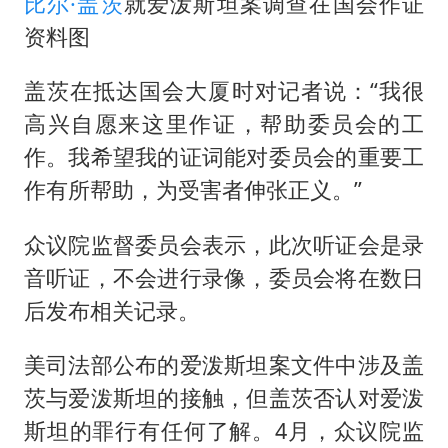
直击东北超：哈尔滨vs通辽
比尔·盖茨
就爱泼斯坦案调查在国会作证
资料图
专家：出口是当前资产定价的宏观条件
香港宏福苑火灾或由烟头引起
盖茨在抵达国会大厦时对记者说：“我很
几元成本的AI广告导致千万市值蒸发
高兴自愿来这里作证，帮助委员会的工
浙江台州《告全体市民书》
作。我希望我的证词能对委员会的重要工
作有所帮助，为受害者伸张正义。”
酒店回应车内过夜被收150元
乐享全民健身 共筑健康中国
众议院监督委员会表示，此次听证会是录
音听证，不会进行录像，委员会将在数日
后发布相关记录。
美司法部公布的爱泼斯坦案文件中涉及盖
茨与爱泼斯坦的接触，但盖茨否认对爱泼
斯坦的罪行有任何了解。4月，众议院监