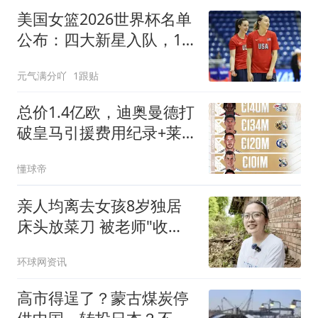
美国女篮2026世界杯名单
公布：四大新星入队，12
人豪华阵容冲击柏林卫冕
元气满分吖
1跟贴
总价1.4亿欧，迪奥曼德打
破皇马引援费用纪录+莱
比锡出售纪录
懂球帝
亲人均离去女孩8岁独居
床头放菜刀 被老师"收
养"后逆袭
环球网资讯
高市得逞了？蒙古煤炭停