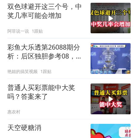
双色球避开这三个号，中
奖几率可能会增加
阿菲说一说
1跟贴
彩鱼大乐透第26088期分
析：后区独胆参考08，和
值注意17
艳姐的搞笑视频
1跟贴
普通人买彩票能中大奖
吗？答案来了
惠农村
天空硬糖消