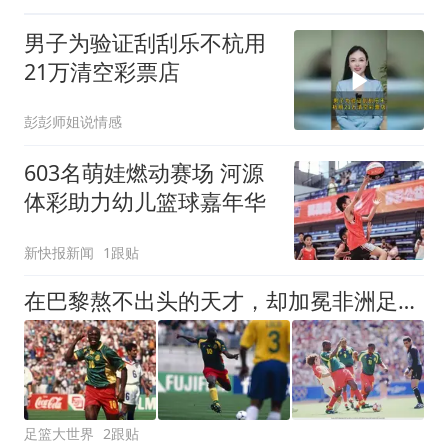
男子为验证刮刮乐不杭用
21万清空彩票店
彭彭师姐说情感
603名萌娃燃动赛场 河源
体彩助力幼儿篮球嘉年华
新快报新闻
1跟贴
在巴黎熬不出头的天才，却加冕非洲足球先生，还成为游戏中的神锋
足篮大世界
2跟贴