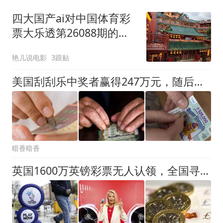
四大国产ai对中国体育彩
票大乐透第26088期的测
算哪家强？
艳儿说电影
3跟贴
美国刮刮乐中奖者赢得247万元，随后第二张彩票再中12万元
暗香暗香
英国1600万英镑彩票无人认领，全国寻找不知情中奖者