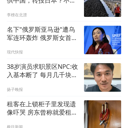
供中国，转投日本？不！
蒙古已经反悔了
李橑在北漂
名下"俄罗斯亚马逊"遭乌
军连环轰炸 俄罗斯女首富
怒了
现代快报
38岁演员求职景区NPC:收
入基本断了 每月几千块都
没有
扬子晚报
租客在上锁柜子里发现遗
像吓哭 房东曾称就爱租给
男生
极目新闻