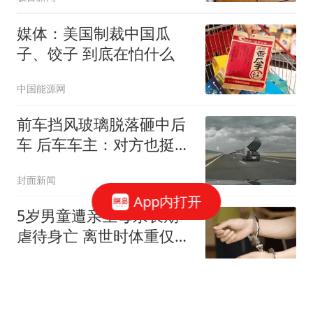
媒体：美国制裁中国瓜
子、饺子 到底在怕什么
中国能源网
前车挡风玻璃脱落砸中后
车 后车车主：对方也挺冤
的
封面新闻
App内打开
5岁男童遭亲生母亲长期
虐待身亡 离世时体重仅
9.7公斤
上观新闻
女教师当街被刺死，凶手