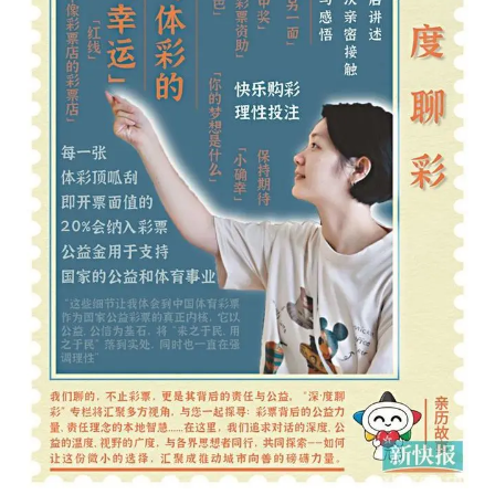
泰国一女公务员妆容引争议 本人回应
郑国霖回应去景区上班被保安拦下
感觉全东北都在等7号
东方甄选被判赔偿江小白30万元
奋进开新局 实干挑大梁