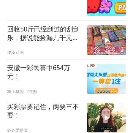
回收50斤已经刮过的刮刮
乐，据说能捡漏几千元？
这是真的吗？
课桌动画
安徽一彩民喜中654万
元！
掌上阜阳
2跟贴
买彩票要记住，两要三不
要！
齐齐爱唠嗑