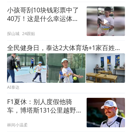
小孩哥刮10块钱彩票中了
40万！这是什么幸运体
质！
探山城
24跟贴
全民健身日，泰达2大体育场+1家百姓健身房+14家体育机构“双免”！
AI泰达
F1夏休：别人度假他骑
车，博塔斯131公里越野
赛锁定世锦赛门票
林间小温柔