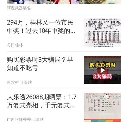
阿瀿武器装备
294万，桂林又一位市民
中奖！过去10年中奖的那
些桂林人，后来的生活都
每日桂林
成了这样
购买彩票时3大骗局？早
知道不吃亏
惠农村
1跟贴
大乐透26088期晒票：1.7
万复式亮相，千元复式、
倍投精彩集锦
广西阿妹香香
2跟贴