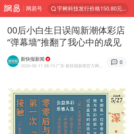
网易号
宇树科技发行价格150.80元/股
外交部发言人就广岛核爆81周年等答记者问
00后小白生日误闯新潮体彩店
吉林一“温度计大楼”读数爆表
“弹幕墙”推翻了我心中的成见
贵州轮胎子公司获美国退税8136万
台风白海豚影响中国已成定局
新快报新闻
0
我国编制完成新版全月地质图
2026-06-11 08:15
·广东
·新快报新闻官方网易号
中国五箭齐发反制美国
27岁女子成组织卖淫集团主犯被通缉
女子利用漏洞0元薅走3000多件家电
多地要求领导干部带头休假
村民谈“梅姨”：叫的其实是“媒姨”