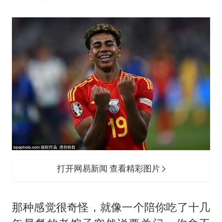
男子结婚8年3个女儿都不是亲生
手机真会“偷听”我们说话吗
轰-6K到底是不是战略轰炸机
“皋”在低处
面对面丨蔡磊：与渐冻症抗争 纵使不敌 也不屈服
5万小车卖不动 微型代步车集体遇冷
加沙约14万栋建筑被完全摧毁
从科技创新看开局起步的时与势
打开网易新闻 查看精彩图片
那种感觉很奇怪，就像一个陪你吃了十几