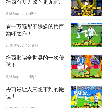
梅西有多无敌？史无前例
六冠王！
足球印象CC
80跟贴
看一万遍都不嫌多的梅西
巅峰之作！
足球印象CC
164跟贴
梅西欺骗全世界的一次传
球！
足球印象CC
19跟贴
梅西最让人意想不到的跑
位！