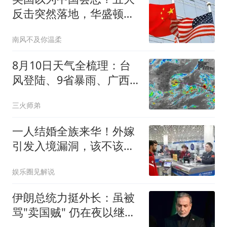
反击突然落地，华盛顿没
想到踢到硬板
南风不及你温柔
8月10日天气全梳理：台
风登陆、9省暴雨、广西
高温即将缓解
三火师弟
一人结婚全族来华！外嫁
引发入境漏洞，该不该取
消外嫁女国籍？
娱乐圈见解说
伊朗总统力挺外长：虽被
骂"卖国贼" 仍在夜以继日
工作