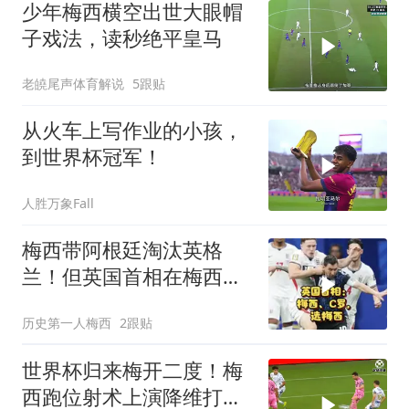
少年梅西横空出世大眼帽
子戏法，读秒绝平皇马
老皢尾声体育解说
5跟贴
从火车上写作业的小孩，
到世界杯冠军！
人胜万象Fall
梅西带阿根廷淘汰英格
兰！但英国首相在梅西和
C罗中选梅西！
历史第一人梅西
2跟贴
世界杯归来梅开二度！梅
西跑位射术上演降维打