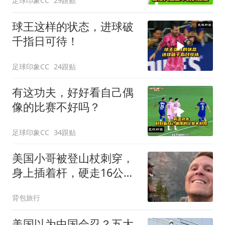
足球印象CC
29跟贴
球王这样的状态，进球破
千指日可待！
足球印象CC
24跟贴
有这功夫，好好看自己偶
像的比赛不好吗？
足球印象CC
34跟贴
美国小哥被登山杖刺穿，
身上插着杆，硬走16公里
去医院，他的理由让人哭
背包旅行
笑不得...
美国以为中国会忍？五大