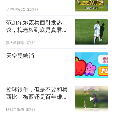
击！
足球印象CC
25跟贴
范加尔炮轰梅西引发热
议，梅老板到底是真君子
还是隐形球霸
姜大叔侃球
1跟贴
天空硬糖消
控球很牛，但是不要和梅
西比！梅西还是百年难遇
的控球天才！
幽默杂货铺
2跟贴