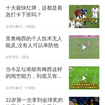
十大最快红牌，这都是着
急打卡下班吗？
足球印象CC
19跟贴
里奥梅西的个人技术无人
能及,没有人可以单防他
副管理员
1跟贴
当今足坛谁能有梅西这样
的阅空能力，到底又有几
人可以相提并论！
足球印象CC
31跟贴
22岁第一次拿到金球奖的