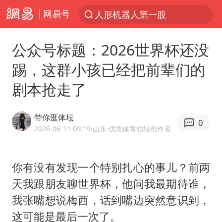
网易号
人形机器人第一股
台风“白海豚”登陆 各地各部门全力应对
公众号标题：2026世界杯还没
多地银行上调存款利率
踢，这群小孩已经把前辈们的
上海地铁4条线路全线停运
剧本抢走了
4.2平卫生间补漏注胶花1.55万
白海豚路径图
带你逛体坛
0
宇树申购 中一签有望赚20万元
2026-06-11 09:19
·山东
·优质体育领域创作者
今日有3只新股申购
武汉3名城管协管员殴打摊主被刑拘
你有没有发现一个特别扎心的事儿？前两
天我跟朋友聊世界杯，他问我最期待谁，
白海豚可深入内陆制造大范围风雨
我张嘴想说梅西，话到嘴边突然意识到，
NBA传奇教练老尼尔森去世
这可能是最后一次了。