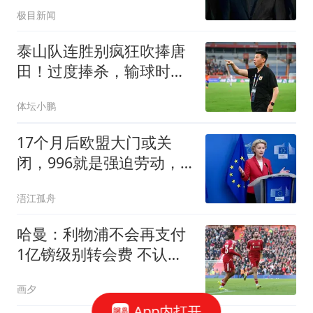
极目新闻
泰山队连胜别疯狂吹捧唐
田！过度捧杀，输球时反
噬只会更狠
体坛小鹏
17个月后欧盟大门或关
闭，996就是强迫劳动，9
成中小企业却还没醒
浯江孤舟
哈曼：利物浦不会再支付
1亿镑级别转会费 不认为
伊劳拉必须夺冠
画夕
App内打开