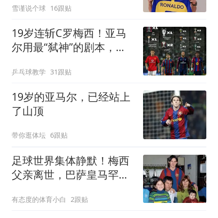
雪谨说个球
16跟贴
19岁连斩C罗梅西！亚马
尔用最“弑神”的剧本，正
在定义“后梅罗时代”的答
乒乓球教学
31跟贴
案
19岁的亚马尔，已经站上
了山顶
带你逛体坛
6跟贴
足球世界集体静默！梅西
父亲离世，巴萨皇马罕见
联手致哀
有态度的体育小白
2跟贴