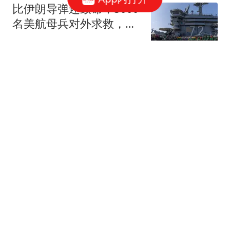
比伊朗导弹还致命，5000
名美航母兵对外求救，马
上就要崩溃了
罗富强说
“新型出轨方式”正悄热兴
起，不私会不开房，却正
在毁掉千万家庭
风起见你
破案了！张本兄妹同时夺
冠，为何得感谢国乒？王
皓马琳急需找漏洞
体育大学僧
高铁连播寻医却无人起
身？三甲主任连拒三次，