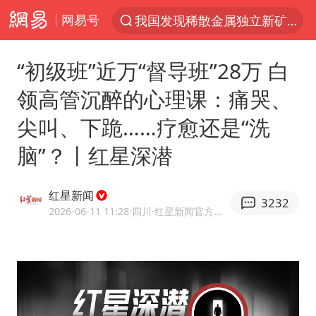
网易号
我国发现稀散金属独立新矿物——乌斯河锗矿
台风“白海豚”登陆 各地各部门全力应对
“初级班”近万“督导班”28万 白
部分银行上调存款利率
领高管沉醉的心理课：痛哭、
小沈阳加盟《披荆斩棘》
尖叫、下跪……疗愈还是“洗
新疆生产建设兵团生态环境局原局长被查
脑”？丨红星深潜
朱一龙的鼻子怎么了
三预警齐发 11个省份有大到暴雨
红星新闻
3232
国乒连续两站无缘冠军
2026-06-11 11:28
·四川
·红星新闻官方网易号
上海鼓励居家办公
5万小车卖不动 微型代步车集体遇冷
4.2平卫生间补漏注胶花1.55万