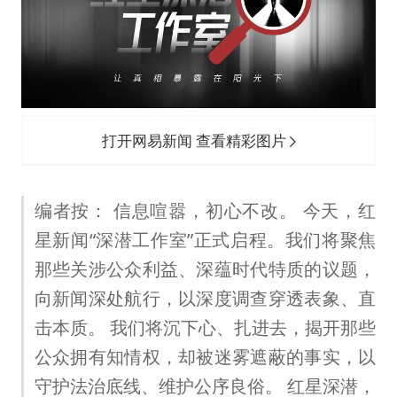
上海地铁4条线路全线停运
周星驰妈妈现身香港首映礼
湖北启动重大气象灾害三级应急响应
白海豚路径图
56岁刘奕君跟13岁女儿合跳
打开网易新闻 查看精彩图片
大疆错失宇树
“还不如不放假”
编者按： 信息喧嚣，初心不改。 今天，红
星新闻“深潜工作室”正式启程。我们将聚焦
从科技创新看开局起步的时与势
那些关涉公众利益、深蕴时代特质的议题，
向新闻深处航行，以深度调查穿透表象、直
击本质。 我们将沉下心、扎进去，揭开那些
公众拥有知情权，却被迷雾遮蔽的事实，以
守护法治底线、维护公序良俗。 红星深潜，