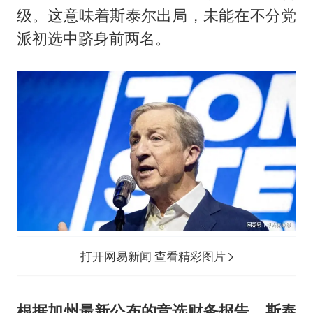
陕西省委书记赶赴柞水县杏坪镇
级。这意味着斯泰尔出局，未能在不分党
派初选中跻身前两名。
女孩摆摊卖菌子时收到北大通知书
曝美拒绝乌增购“爱国者”导弹请求
公司“上四休三”但要降薪1000元
改名后的“青海拉面”店
女孩南太行山失联超11天 直击搜寻
广岛核爆81周年央视播《奥本海默》
东方之约 相约未来
打开网易新闻 查看精彩图片
根据加州最新公布的竞选财务报告，斯泰