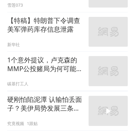
雪莲073
【特稿】特朗普下令调查
美军弹药库存信息泄露
新华社
1个意外提议，卢克森的
MMP公投赌局为何可能玩
砸？
碳基打工人
硬刚怕陷泥潭 认输怕丢面
子？美伊局势发展三条路
径，“打打谈谈”或是主旋
究竟视频
1跟贴
律