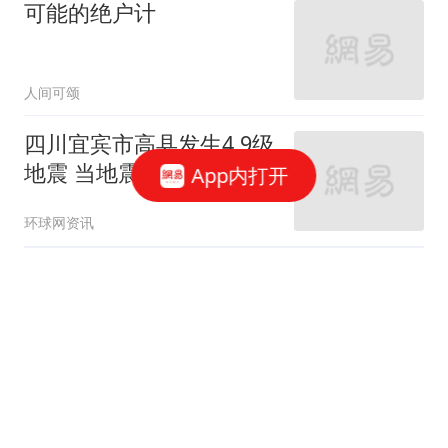
可能的绝户计
人间可颂
四川宜宾市高县发生4.9级
地震 当地震感明显
App内打开
环球网资讯
卖欧元买日元 美国出手救
日本结果把欧元"献祭"了
上游新闻
列下中国导弹清单后，美
媒终于发现，如果发射美