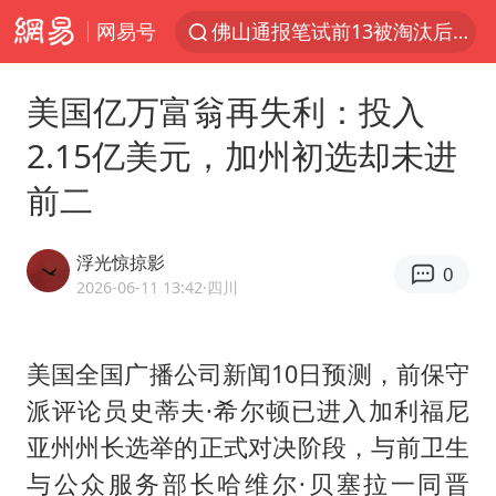
佛山通报笔试前13被淘汰后5名进体检
网易号
实测秋天第一杯奶茶
上半年我国机械工业经济运行稳中有进
美国亿万富翁再失利：投入
台风“白海豚”体型变大！环流面积接近13个浙江那么大
2.15亿美元，加州初选却未进
女子开一天一夜空调后二氧化碳中毒
前二
汪峰阻止14岁女儿买大牌
我国货物贸易进出口超30万亿元
浮光惊掠影
0
2026-06-11 13:42
·四川
泰国校园枪击案死亡人数升至7人
泰国枪击案凶手先杀祖父母后行凶
美国全国广播公司新闻10日预测，前保守
王力宏演唱会黄牛带观众藏匿被查获
派评论员史蒂夫·希尔顿已进入加利福尼
带薪错峰休假通知引争议 河南回应
亚州州长选举的正式对决阶段，与前卫生
四川宜宾市高县发生4.9级地震
与公众服务部长哈维尔·贝塞拉一同晋