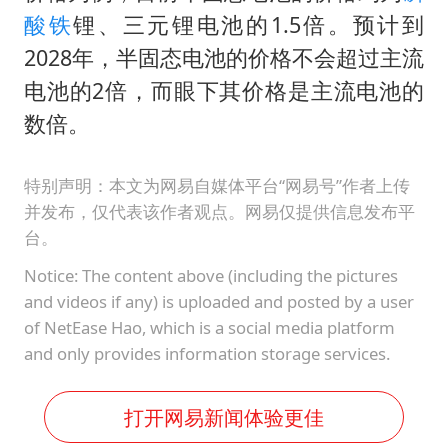
酸铁
锂、三元锂电池的1.5倍。预计到
2028年，半固态电池的价格不会超过主流
电池的2倍，而眼下其价格是主流电池的
数倍。
特别声明：本文为网易自媒体平台“网易号”作者上传
并发布，仅代表该作者观点。网易仅提供信息发布平
台。
Notice: The content above (including the pictures
and videos if any) is uploaded and posted by a user
of NetEase Hao, which is a social media platform
and only provides information storage services.
打开网易新闻体验更佳