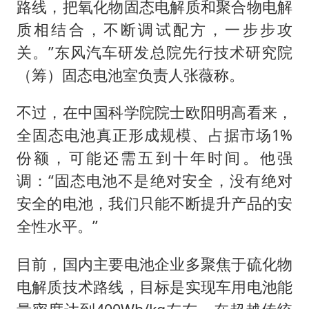
路线，把氧化物固态电解质和聚合物电解
质相结合，不断调试配方，一步步攻
关。”东风汽车研发总院先行技术研究院
（筹）固态电池室负责人张薇称。
不过，在中国科学院院士欧阳明高看来，
全固态电池真正形成规模、占据市场1%
份额，可能还需五到十年时间。他强
调：“固态电池不是绝对安全，没有绝对
安全的电池，我们只能不断提升产品的安
全性水平。”
目前，国内主要电池企业多聚焦于硫化物
电解质技术路线，目标是实现车用电池能