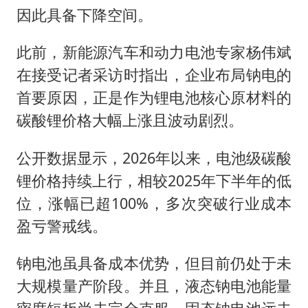
因此具备下降空间。
此前，新能源汽车和动力电池专家杨伟斌
在接受记者采访时指出，企业布局钠电的
首要原因，正是作为锂电池核心原材料的
碳酸锂价格大幅上涨且波动剧烈。
公开数据显示，2026年以来，电池级碳酸
锂价格持续上行，相较2025年下半年的低
位，涨幅已超100%，多次突破行业成本
盈亏警戒线。
钠电池虽具备成本优势，但目前仍处于未
大规模量产阶段。并且，液态钠电池能量