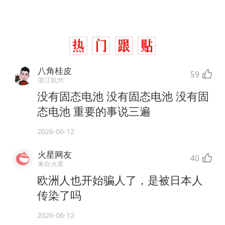
八角桂皮
59
浙江杭州
没有固态电池 没有固态电池 没有固
态电池 重要的事说三遍
2026-06-12
火星网友
40
来自火星
欧洲人也开始骗人了，是被日本人
传染了吗
2026-06-12