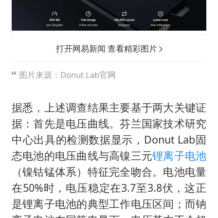
打开网易新闻 查看精彩图片
图片来源：Donut Lab官网
据悉，上述调查结果主要基于两大关键证
据：首先是电压曲线。芬兰国家技术研究
中心出具的检测数据显示，Donut Lab固
态电池的电压曲线与高镍三元
锂离子电池
（镍钴锰体系）特征完全吻合。电池电量
在50%时，电压稳定在3.7至3.8伏，这正
是锂离子电池的典型工作电压区间；而钠