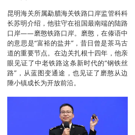
昆明海关所属勐腊海关铁路口岸监管科科
长苏明介绍，他驻守在祖国最南端的陆路
口岸——磨憨铁路口岸。磨憨，在傣语中
的意思是“富裕的盐井”，昔日曾是茶马古
道的重要节点。在边关扎根十四年，他亲
眼见证了中老铁路这条新时代的“钢铁丝
路”，从蓝图变通途，也见证了磨憨从边
陲小镇成长为开放前沿。