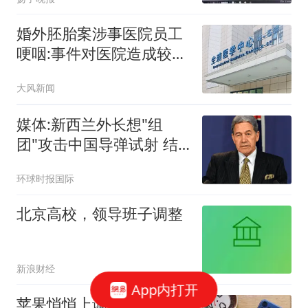
婚外胚胎案涉事医院员工
哽咽:事件对医院造成较大
冲击
大风新闻
媒体:新西兰外长想"组
团"攻击中国导弹试射 结
果被打脸
环球时报国际
北京高校，领导班子调整
新浪财经
App内打开
苹果悄悄上调以旧换新估