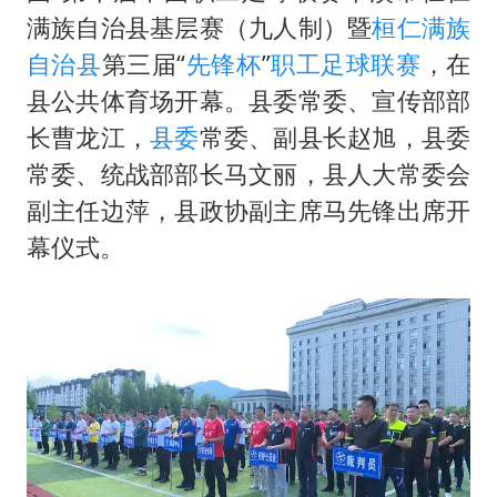
国乒男单横滨冠军赛全军覆没
满族自治县基层赛（九人制）暨
桓仁满族
38岁演员求职万岁山NPC成功
自治县
第三届“
先锋杯
”
职工足球联赛
，在
日本试射“战斧”导弹，国防部回应
县公共体育场开幕。县委常委、宣传部部
胡彦斌韩磊 谁帮谁
长曹龙江，
县委
常委、副县长赵旭，县委
胡彦斌获《歌手2026》歌王
常委、统战部部长马文丽，县人大常委会
副主任边萍，县政协副主席马先锋出席开
我国外贸延续良好增长态势
幕仪式。
“新疆阿勒泰八月能滑雪”不实
夯实基础开新局