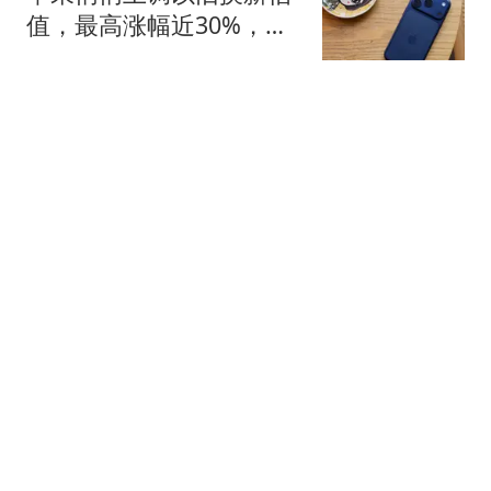
值，最高涨幅近30%，
iPhone 18 Pro发布前送福
硅屿手记
利
史无前例！巴基斯坦一警
局内发生性侵案，全所78
名警察被停职
用冷眼洞悉世界
实话实说！2米26小将，
已经成为中国女篮新王牌
体育哲人
瑞众保险员工披露公司违
规行为：再这样我会良心
不安