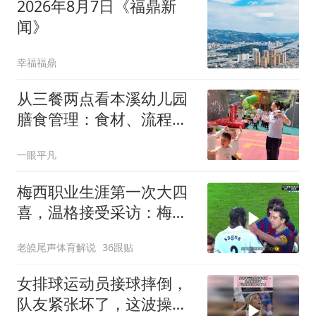
2026年8月7日《福鼎新
闻》
幸福福鼎
从三餐两点看本溪幼儿园
膳食管理：食材、流程与
透明度的三重观察
一眼平凡
梅西职业生涯第一次大四
喜，温格接受采访：梅西
是足球游戏里走出来的球
老皢尾声体育解说
36跟贴
员
女排球运动员接球摔倒，
队友紧张坏了，这波操作