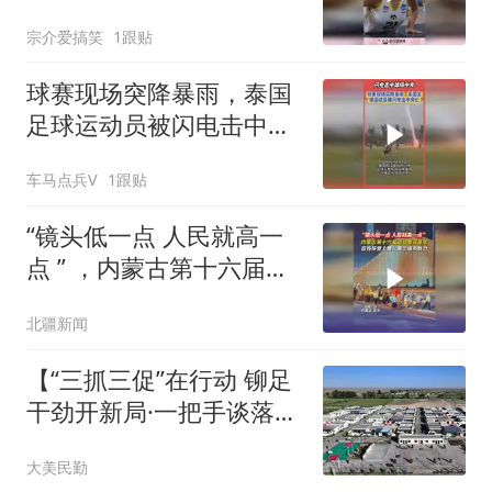
都看傻了吧！
宗介爱搞笑
1跟贴
球赛现场突降暴雨，泰国
足球运动员被闪电击中身
亡
车马点兵V
1跟贴
“镜头低一点 人民就高一
点 ” ，内蒙古第十六届运
动会开幕式百姓将登上舞
北疆新闻
台展示城市魅力#内蒙古
十六运#媒体原创#媒体精
【“三抓三促”在行动 铆足
选计划#内蒙古自治区第
干劲开新局·一把手谈落
十六届运动会
实】民勤县红沙梁镇党委
大美民勤
书记杨胜文：笃行不怠抓