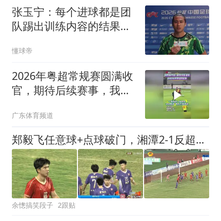
张玉宁：每个进球都是团
队踢出训练内容的结果，
祝贺蒋子承首秀
懂球帝
2026年粤超常规赛圆满收
官，期待后续赛事，我们
球场再见
广东体育频道
郑毅飞任意球+点球破门，湘潭2-1反超岳阳，附湘超第三轮积分榜
余憁搞笑段子
2跟贴