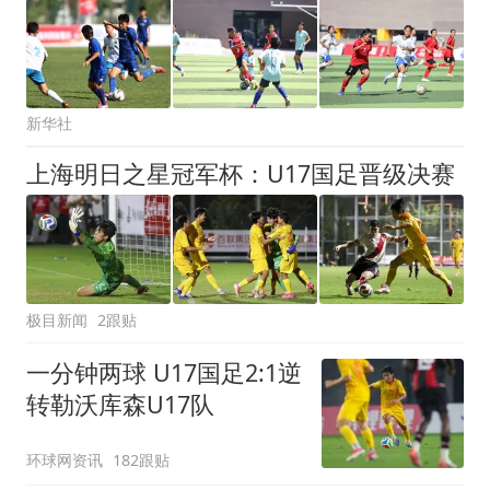
新华社
上海明日之星冠军杯：U17国足晋级决赛
极目新闻
2跟贴
一分钟两球 U17国足2:1逆
转勒沃库森U17队
环球网资讯
182跟贴