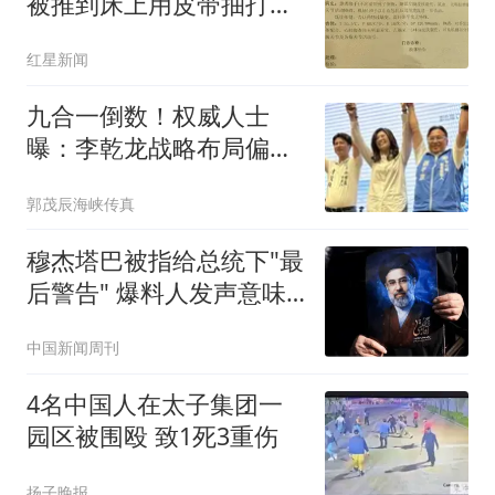
被推到床上用皮带抽打后
强奸
红星新闻
九合一倒数！权威人士
曝：李乾龙战略布局偏差
退二线 郑丽文扛责整合
郭茂辰海峡传真
艰困选区
穆杰塔巴被指给总统下"最
后警告" 爆料人发声意味
深长
中国新闻周刊
4名中国人在太子集团一
园区被围殴 致1死3重伤
扬子晚报