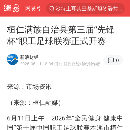
网易号
沙特土耳其巴基斯坦签署共同防务协议
“电影+”如何激发千亿级消费新活力？
桓仁满族自治县第三届“先锋
“秋天的第一杯奶茶”6岁了
杯”职工足球联赛正式开赛
全球首个长时储能一体化产业园量产
台风白海豚已进入24小时警戒线
新浪财经
0
四川宜宾市高县4.9级地震致1人死亡
2026-06-11 18:04
·河北
·优质财经领域创作者
中国女篮70-67险胜尼日利亚女篮
来源：市场资讯
名创优品回应女子吐槽内裤质量差
上海：台风白海豚或将带来龙卷风
（来源：桓仁融媒）
国防部：中国军队坚决反制任何闹海挑衅图谋
6月11日上午，2026年“全民健身 健康中
U17国足三连胜晋级明日之星半决赛
国”第十届中国职工足球联赛本溪市桓仁