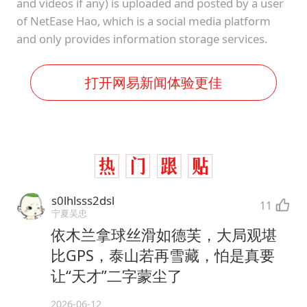
and videos if any) is uploaded and posted by a user
of NetEase Hao, which is a social media platform
and only provides information storage services.
打开网易新闻体验更佳
s0lhlsss2dsl
11
宁夏吴忠
依木兰拿球丝滑如德芙，大局观堪
比GPS，泰山若再雪藏，怕是真要
让“天才”二字蒙尘了
2026-06-12