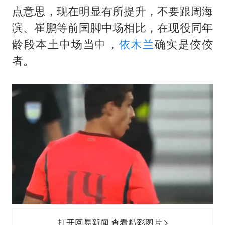
夏日经济乘“热”而上 消费市场向“新”而行
点意思，现在明显有所提升，不要跟周海
36岁男演员成景区NPC后人气爆棚
滨、崔鹏等前国脚中场相比，在现役同年
身体出现这几个信号可能是肝在求救
龄段本土中场当中，
依木兰
确实是佼佼
宇树王兴兴被问了360多个问题
者。
几元成本的AI广告导致千万市值蒸发
台当局重金为“台独”织“皇帝新衣”
乐享全民健身 共筑健康中国
打开网易新闻 查看精彩图片