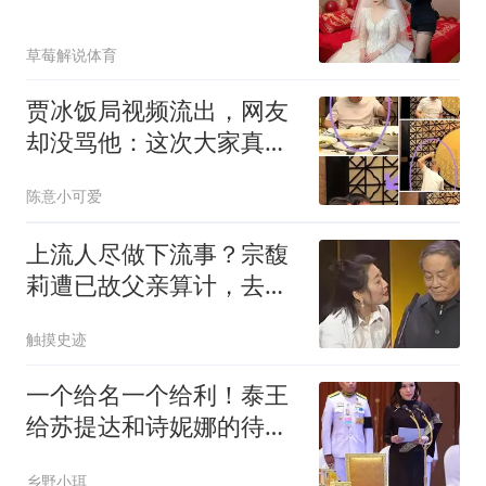
草莓解说体育
贾冰饭局视频流出，网友
却没骂他：这次大家真正
反感的是另一件事
陈意小可爱
上流人尽做下流事？宗馥
莉遭已故父亲算计，去世
2年还狠摆了一道
触摸史迹
一个给名一个给利！泰王
给苏提达和诗妮娜的待
遇，真爱是谁明摆着
乡野小珥