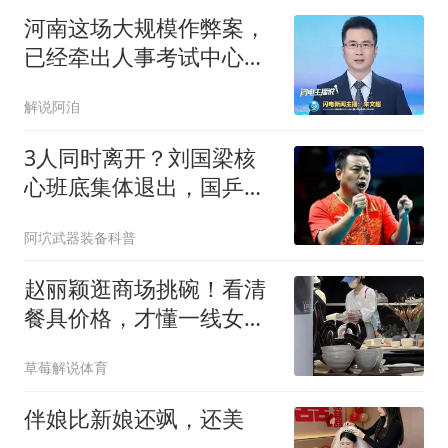
河南这场大规模作弊案，
已经牵出人事考试中心主
管干部接受调查。
解说阿洎
3人同时离开？刘国梁核
心班底集体退出，国乒管
理层迎来全新格局
阿坹武器装备科普
赵丽颖逛商场挑碗！看清
餐具价格，才懂一线女星
居家开销有多实在
草莓解说体育
伴娘比新娘还飒，还美