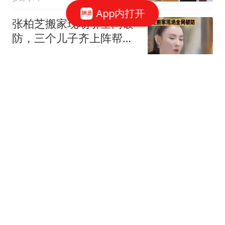
App内打开
张柏芝搬家现场引全网破
防，三个儿子齐上阵帮忙
干活，七岁幼子举动实在
手工制作阿歼
太让人动容
天川星夏，岛国美女系列
动物奇奇怪怪
沈腾新片半天仅1200万，
惨败！周星驰冠军稳了
小椰的奶奶
拿5700万顶薪，被绿军主