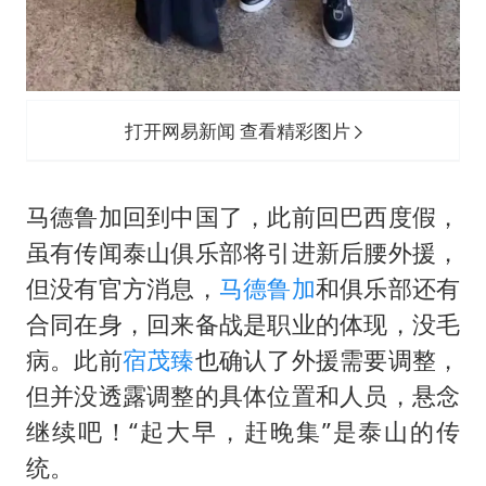
打开网易新闻 查看精彩图片
马德鲁加回到中国了，此前回巴西度假，
虽有传闻泰山俱乐部将引进新后腰外援，
但没有官方消息，
马德鲁加
和俱乐部还有
合同在身，回来备战是职业的体现，没毛
病。此前
宿茂臻
也确认了外援需要调整，
但并没透露调整的具体位置和人员，悬念
继续吧！“起大早，赶晚集”是泰山的传
统。