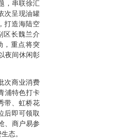
题，串联徐汇
依次呈现油罐
，打造海陆空
副区长魏兰介
动，重点将突
“以夜间休闲彰
批次商业消费
转青浦特色打卡
秀带、虹桥花
位后即可领取
抢、商户易参
费生态。