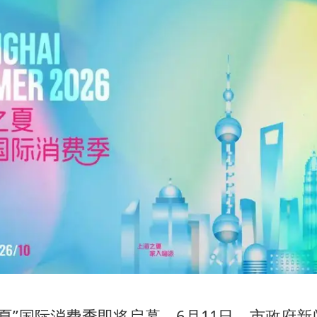
日本试射“战斧”导弹，国防部回应
U17国足三连胜晋级明日之星半决赛
中国女篮70-67险胜尼日利亚女篮
百花奖开幕式
2名小孩玩手机低头幅度近乎折叠
美股存储板块集体大跌
胡彦斌韩磊 谁帮谁
夯实基础开新局
海之夏”国际消费季即将启幕。6月11日，市政府