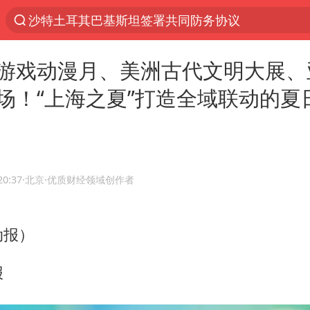
福建泉州市委书记张毅恭被查
“电影+”如何激发千亿级消费新活力？
游戏动漫月、美洲古代文明大展、
全球首个长时储能一体化产业园量产
场！“上海之夏”打造全域联动的夏
台风白海豚已进入24小时警戒线
“秋天的第一杯奶茶”6岁了
上海：台风白海豚或将带来龙卷风
四川宜宾高县4.9级地震致1死
20:37
·北京
·优质财经领域创作者
38岁演员求职万岁山NPC成功
国乒男单横滨冠军赛全军覆没
动报）
中巨芯：上半年归母净利润1405.77万元
报
东航：国内客票提前14天免费退改