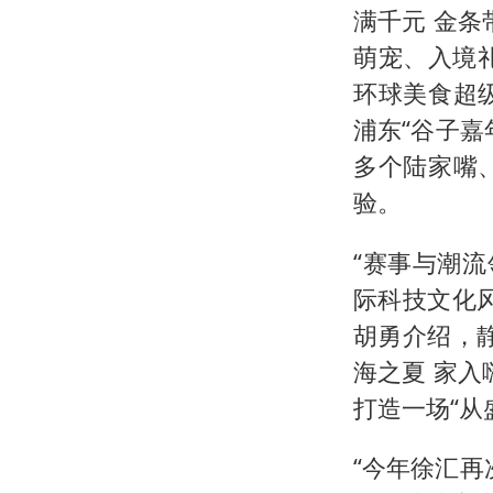
满千元 金条
萌宠、入境
环球美食超
浦东“谷子嘉年
多个陆家嘴
验。
“赛事与潮流
际科技文化
胡勇介绍，
海之夏 家
打造一场“从
“今年徐汇再