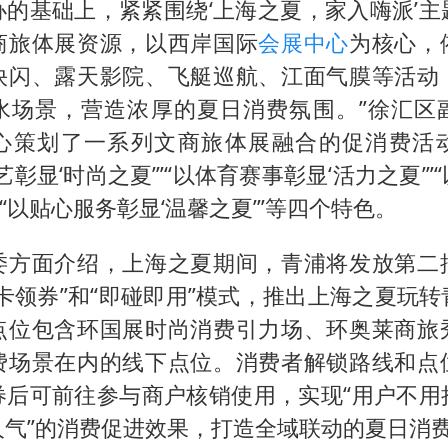
办的基础上，紧紧围绕‘上海之夏，家入嗨派’主
商旅体展资源，以西岸国际
会展中心
为核心，
快闪、露天影院、飞艇巡航、江面气膜等活动
水场景，营造浓厚的夏日消费氛围。”徐汇区
心策划了一系列文商旅体展融合的促消费活
艺彰显‘时尚之夏’”“以体育赛事彰显‘活力之夏’”
”“以贴心服务彰显‘温馨之夏’”等四个特色。
委方面介绍，上海之夏期间，青浦将发放第二
卡领券”和“即碰即用”模式，推出上海之夏玩
点位包含环国展时尚消费引力场、环奥莱商旅
费场景在内的线下点位。消费者解锁路线和点
券后可前往参与商户核销使用，实现“用户不用
人气”的消费促进效果，打造全域联动的夏日消