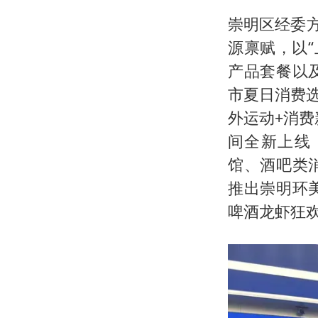
崇明区经委
源禀赋，以
产品套餐以
市夏日消费选
外运动+消
间全新上线《
馆、酒吧类
推出崇明环
啤酒龙虾狂