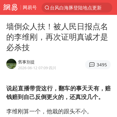
台风白海豚登陆地点更新
网易号
以“新”破局 首发经济点亮城市消费活力
墙倒众人扶！被人民日报点名
台风白海豚进入48小时警戒线
的李维刚，再次证明真诚才是
佛得角门将亮相智利俱乐部主场
必杀技
宇树科技发行价格150.80元/股
看守所辅警收受10万获刑1年
舊事別提
3495
宇树科技王兴兴身家有望超200亿元
2026-06-12 07:09
·四川
五粮液渠道价一箱上涨近百元
CIA被曝已秘密设立古巴工作组
说起直播带货这行，翻车的事天天有，赔
钱赔到自己反倒更火的，还真没几个。
U17国足1分钟轰2球
泰国一女公务员妆容引争议 本人回应
李维刚算一个，他栽的跟头不小。
村民谈“梅姨”：叫的其实是“媒姨”