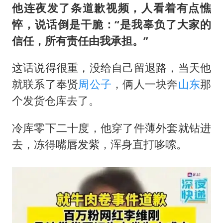
他连夜发了条道歉视频，人看着有点憔
悴，说话倒是干脆：“是我辜负了大家的
信任，所有责任由我承担。”
这话说得很重，没给自己留退路，当天他
就联系了奉贤
周公子
，俩人一块奔
山东
那
个发货仓库去了。
冷库零下二十度，他穿了件薄外套就钻进
去，冻得嘴唇发紫，浑身直打哆嗦。