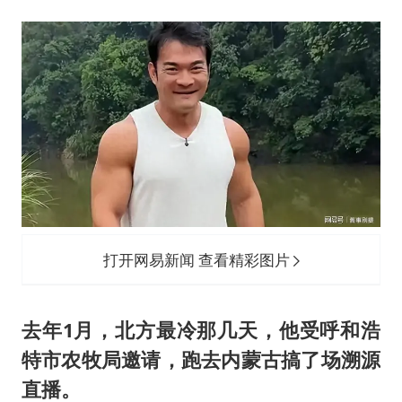
24小时不关空调 电费会更低吗
中国养老床位“三连降”
哪吒汽车南宁工厂设备降价20%拍卖
郑国霖回应去景区上班被保安拦下
我国编制完成新版全月地质图
“深圳地面沉降致车辆损坏”不实
奋进开新局 实干挑大梁
打开网易新闻 查看精彩图片
去年1月，北方最冷那几天，他受呼和浩
特市农牧局邀请，跑去内蒙古搞了场溯源
直播。