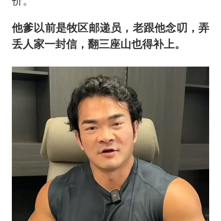
价。
他爹以前是牧区邮递员，老跟他念叨，弄
丢人家一封信，翻三座山也得补上。