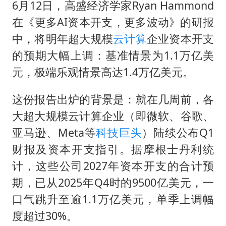
笔试第一被劝弃考涉事副校长被撤职
6月12日，高盛经济学家Ryan Hammond
构建更高水平的全民健身公共服务体系
在《更多AI资本开支，更多波动》的研报
中，将明年超大规模
云计算
企业资本开支
挡“张雪机车”民进党当局怕什么
的预期大幅上调：基准情景为1.1万亿美
香港高温刷新历史纪录
元，极端乐观情景高达1.4万亿美元。
灌溉水坝被隔成鱼塘 村民投诉20余年
中国第1高楼阻尼器摆动明显
这份报告出炉的背景是：就在几周前，各
大超大规模云计算企业（即微软、谷歌、
奋力开创中国式现代化建设新局面
亚马逊、Meta等
科技巨头
）陆续公布Q1
财报及资本开支指引。据摩根士丹利统
计，这些公司2027年资本开支的合计预
期，已从2025年Q4时的9500亿美元，一
口气跳升至逾1.1万亿美元，单季上调幅
度超过30%。