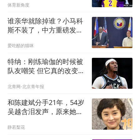
体育新角度
谁亲华就除掉谁？小马科
斯不装了，中方重磅发
声：得好好治一治
爱吃醋的猫咪
特纳：刚练瑜伽的时候被
队友嘲笑 但它真的改变了
我的职业生涯
北青网-北京青年报
和陈建斌分手21年，54岁
吴越含泪发声，原来她和
黄渤是同类人
静若梨花