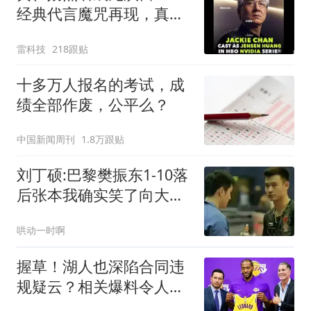
经典代言魔咒再现，真要
出事了？
雷科技
218跟贴
十多万人报名的考试，成
绩全部作废，公平么？
中国新闻周刊
1.8万跟贴
刘丁硕:巴黎樊振东1-10落
后张本我确实笑了向大家
道歉不该这么做
哄动一时啊
握草！湖人也深陷合同违
规疑云？相关爆料令人咋
舌