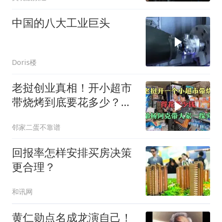
中国的八大工业巨头
Doris楼
老挝创业真相！开小超市
带烧烤到底要花多少？三
弟杨阿克硬核摸底
邻家二蛋不靠谱
回报率怎样安排买房决策
更合理？
和讯网
黄仁勋点名成龙演自己！