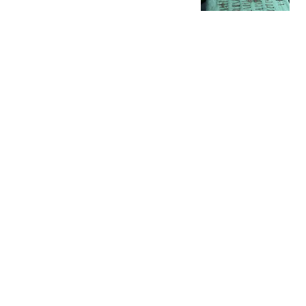
1公斤
极目新闻
台风“白海豚”来袭，现场
视频公布：浙江大陈岛全
域风力超12级，甲午岩沿
台州交通广播
岸海域风浪肆虐，海面巨
浪汹涌
队长之殇：巴塞罗那对德
容的事态发展感到愤怒
本泽体育
140余名中学校长老师送
学生入学西湖大学 施一公
致辞
齐鲁壹点
热搜