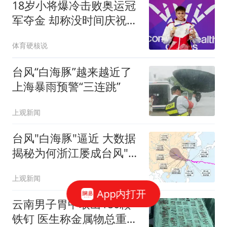
18岁小将爆冷击败奥运冠
军夺金 却称没时间庆祝转
战巴黎
体育硬核说
台风“白海豚”越来越近了
上海暴雨预警“三连跳”
上观新闻
台风"白海豚"逼近 大数据
揭秘为何浙江屡成台风"靶
心"
上观新闻
App内打开
云南男子胃中取出180颗
铁钉 医生称金属物总重超