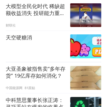
大模型全民化时代 稀缺超
额收益消失 投研能力重构
迫在眉睫
财联社
天空硬糖消
大亚圣象被指售卖“多年存
货” 19亿库存如何消化？
中国能源网
81跟贴
中科慧思董事长张正涛：
灵巧手站在爆发的临界点