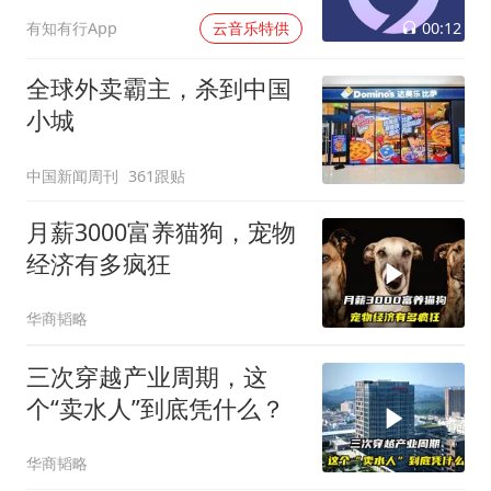
00:12
有知有行App
云音乐特供
全球外卖霸主，杀到中国
小城
中国新闻周刊
361跟贴
月薪3000富养猫狗，宠物
经济有多疯狂
华商韬略
三次穿越产业周期，这
个“卖水人”到底凭什么？
华商韬略