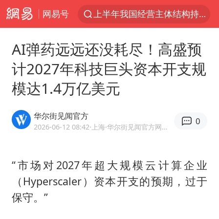
网易号
上半年我国经营主体结构持续优化
白海豚将给京津冀带来大暴雨
AI弹药远远还没耗尽！高盛预
《披荆斩棘2026》阵容官宣
计2027年科技巨头资本开支规
国足U17与阿森纳决赛取消 并列冠军
模达1.4万亿美元
2025年小学教师减少13.19万
王艺迪2-4不敌张本美和止步4强
华尔街见闻官方
0
以军士兵把枪口对准中国记者
2026-06-12 08:42
·上海
·华尔街见闻官方网易号
上门女婿出轨女邻居多年被判重婚罪
韩军前线部队连曝丑闻
“市场对2027年超大规模云计算企业
（Hyperscaler）资本开支的预期，过于
女子发现前夫婚内与第三者育子
保守。”
《龙餐馆》 冲奖