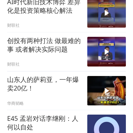
AI时代新旧技术博弈 差异
化是投资策略核心解法
财联社
创投有两种打法 做最难的
事 或者解决实际问题
财联社
山东人的萨莉亚，一年爆
卖20亿！
华商韬略
E45 孟岩对话李继刚：人
何以自处