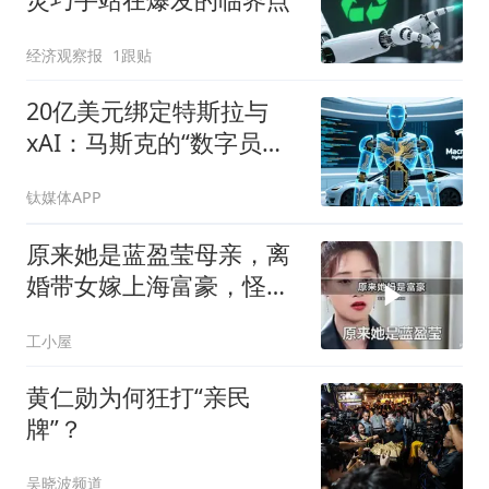
经济观察报
1跟贴
20亿美元绑定特斯拉与
xAI：马斯克的“数字员
工”，到底算的是什么账？
钛媒体APP
原来她是蓝盈莹母亲，离
婚带女嫁上海富豪，怪不
得女儿上央视大剧
工小屋
黄仁勋为何狂打“亲民
牌”？
吴晓波频道