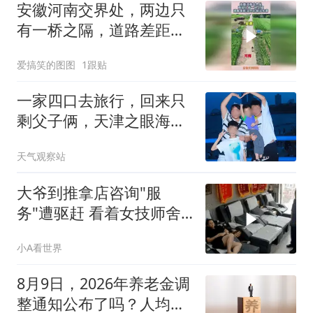
安徽河南交界处，两边只
有一桥之隔，道路差距没
对比就没伤害！
爱搞笑的图图
1跟贴
一家四口去旅行，回来只
剩父子俩，天津之眼海河
边，这一夜太痛了
天气观察站
大爷到推拿店咨询"服
务"遭驱赶 看着女技师舍
不得走
小A看世界
8月9日，2026年养老金调
整通知公布了吗？人均还