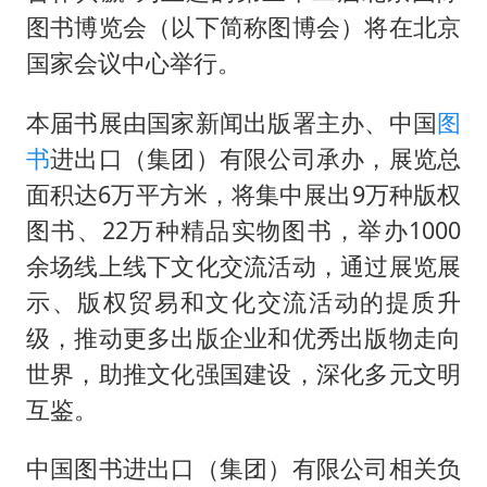
娜扎称眼睛恢复情况不太妙
图书博览会（以下简称图博会）将在北京
河南刑案嫌犯被抓 逃窜时伤害多人
国家会议中心举行。
经常半夜醒要排查6种疾病
本届书展由国家新闻出版署主办、中国
图
三警齐发！多地10级以上雷暴大风
书
进出口（集团）有限公司承办，展览总
乐享全民健身 共筑健康中国
面积达6万平方米，将集中展出9万种版权
图书、22万种精品实物图书，举办1000
余场线上线下文化交流活动，通过展览展
示、版权贸易和文化交流活动的提质升
级，推动更多出版企业和优秀出版物走向
世界，助推文化强国建设，深化多元文明
互鉴。
中国图书进出口（集团）有限公司相关负