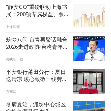
“静安GO”重磅联动上海书
展：200项专属权益、票
票联动玩法，开启书香“逛
上海静安
吃”深度游
筑梦八闽 台青再聚话融合
2026走进政协·台湾青年说
福州这个盛会太暖心了
海峡新干线
平安银行莆田分行：夏日
送清凉 暖心致敬一线劳动
者
东南网
冬病夏治，潍坊中心城区