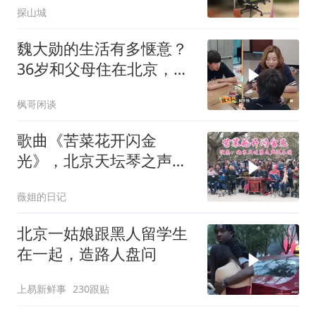
探山城
魏大勋的生活有多惬意？
36岁和父母住在北京，每
天衣来伸手饭来张口
枫哥闲谈
歌曲《苦菜花开闪金
光》，北京天坛琴之声民
乐团演奏，打动人心
薇姐的日记
北京一姑娘跟黑人留学生
在一起，造路人盘问
上易新鲜事
230跟贴