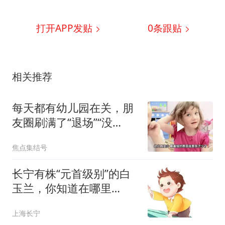
打开APP发贴
0
条跟贴
相关推荐
每天都有幼儿园在关，朋
友圈刷满了“退场”“没
娃”“熬不下去”
焦点集结号
长宁有株“元首级别”的白
玉兰，你知道在哪里
吗？| 与“宁”一起答
上海长宁