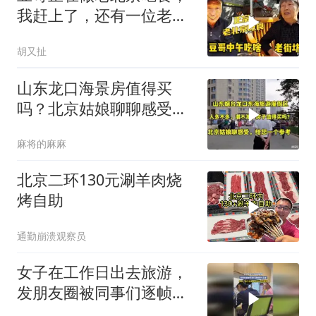
我赶上了，还有一位老街
坊
胡又扯
山东龙口海景房值得买
吗？北京姑娘聊聊感受很
客观，给您一个参考
麻将的麻麻
北京二环130元涮羊肉烧
烤自助
通勤崩溃观察员
女子在工作日出去旅游，
发朋友圈被同事们逐帧放
大品鉴