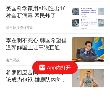
美国科学家用AI制造出16
种全新病毒 网民炸了
都市快报橙柿互动
李在明不死心 韩国希望借
道朝鲜国土让高铁直通北
京
趣文说娱
App内打开
希罗回应合同年：续约不
该成为包袱 雄鹿队内每个
人都憋着一口气
罗说NBA
声援梅西，博卡球迷赛前