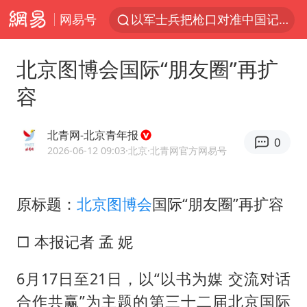
网易号
以军士兵把枪口对准中国记者
河南警方公开征集黑恶犯罪线索
北京图博会国际“朋友圈”再扩
谢霆锋演唱会隔空祝王菲生日快乐
容
方桃子代言广告视频已下架
WTT横滨冠军赛女单四强国乒占三席
北青网-北京青年报
0
浙江省发出今年第2号指挥长令
2026-06-12 09:03
·北京
·北青网官方网易号
一周大涨超7% 金价为何突然上涨
原标题：
北京图博会
国际“朋友圈”再扩容
情侣在平潭拍日出时坠崖致一死一伤
生产也能“拼单”了
□ 本报记者 孟 妮
央视新主播李秋莹孙亚鹏亮相
6月17日至21日，以“以书为媒 交流对话
白海豚登陆前还将加强
合作共赢”为主题的第三十二届北京国际