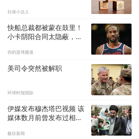
能涨50元吗？
社保小达人
快船总裁都被蒙在鼓里！
小卡阴阳合同太隐蔽，但
湖人让他爆雷？
你的篮球频道
美司令突然被解职
环球时报国际
伊媒发布穆杰塔巴视频 该
媒体数月前曾发布过相似
片段
极目新闻