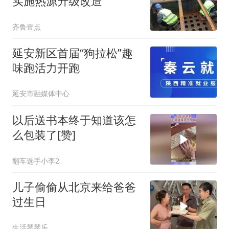
实施热源升级改造
齐鲁壹点
延安新区首届“狗拉松”趣
味跑活力开跑
延安市融媒体中心
以后送书本终于知道该怎
么包装了[赞]
翻车选手小李2
儿子偷偷从北京来给爸爸
过生日
生活琴琴乐