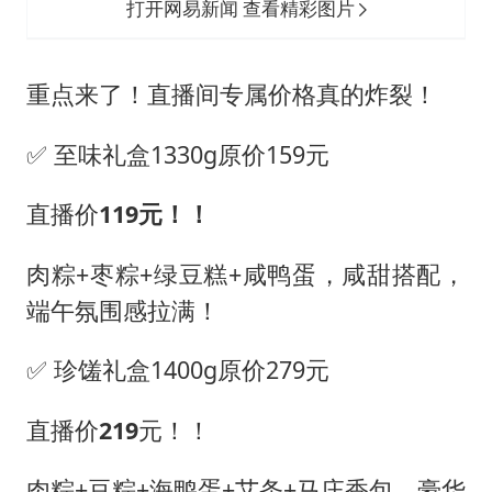
打开网易新闻 查看精彩图片
重点来了！直播间专属价格真的炸裂！
✅ 至味礼盒1330g原价159元
直播价
119元！！
肉粽+枣粽+绿豆糕+咸鸭蛋，咸甜搭配，
端午氛围感拉满！
✅ 珍馐礼盒1400g原价279元
直播价
21
9
元！！
肉粽+豆粽+海鸭蛋+艾条+马庄香包，豪华