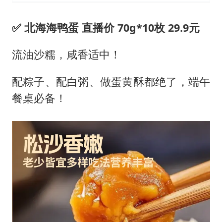
✅ 北海海鸭蛋 直播价 70g*10枚 29.9元
流油沙糯，咸香适中！
配粽子、配白粥、做蛋黄酥都绝了，端午
餐桌必备！