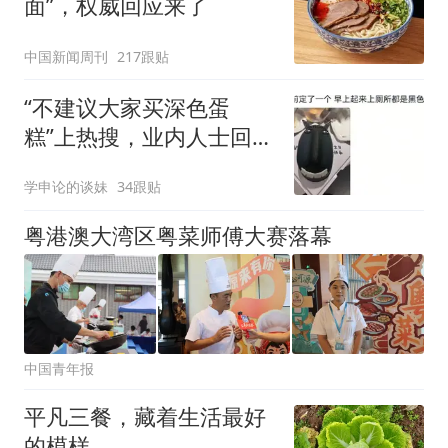
面”，权威回应来了
中国新闻周刊
217跟贴
“不建议大家买深色蛋
糕”上热搜，业内人士回应
了→
学申论的谈妹
34跟贴
粤港澳大湾区粤菜师傅大赛落幕
中国青年报
平凡三餐，藏着生活最好
的模样