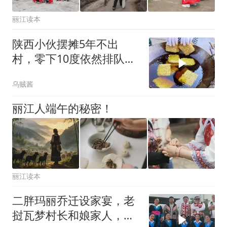
丽江读本
陕西小伙摆摊5年不出
村，零下10度依然排队，
大妈说：就爱这口
乌贼酱
丽江人端午的秘密！
丽江读本
二胖玛丽乔迁设家宴，老
挝瓦梦村长和娘家人，又