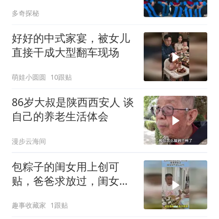
唱又跳太欢乐了！
多奇探秘
好好的中式家宴，被女儿
直接干成大型翻车现场
萌娃小圆圆
10跟贴
86岁大叔是陕西西安人 谈
自己的养老生活体会
漫步云海间
包粽子的闺女用上创可
贴，爸爸求放过，闺女却
不这么认为！
趣事收藏家
1跟贴