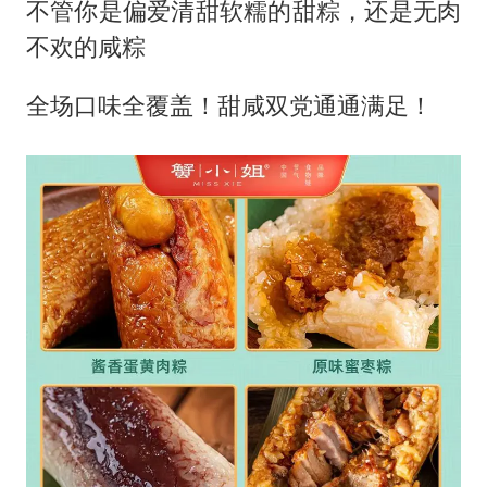
不管你是偏爱清甜软糯的甜粽，还是无肉
不欢的咸粽
全场口味全覆盖！甜咸双党通通满足！