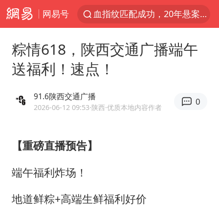
网易号
独闯南太行失联14天的女子已找到
辽宁28名务农人员中暑死亡？官方辟谣
粽情618，陕西交通广播端午
大疆错失宇树
送福利！速点！
演员秦焰去世 曾出演《狂飙》
大连一起飞航班因乘客可乐爆瓶折返
91.6陕西交通广播
0
医疗垃圾做手机壳 这也是谋财害命
2026-06-12 09:53
·陕西
·优质本地内容作者
7月CPI同比上涨0.5% 经济内生增长动力持续增强
【重磅直播预告】
部分银行上调存款利率
白海豚突然大拐弯 走出罕见路线
端午福利炸场！
中央气象台继续发布暴雨橙警
地道鲜粽+高端生鲜福利好价
朱一龙的鼻子怎么了