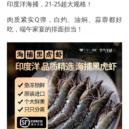
印度洋海捕，21-25超大规格！
肉质紧实Q弹，白灼、油焖、蒜蓉都好
吃，端午家宴的排面担当！