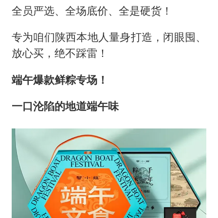
全员严选、全场底价、全是硬货！
专为咱们陕西本地人量身打造，闭眼囤、
放心买，绝不踩雷！
端午爆款鲜粽专场！
一口沦陷的地道端午味