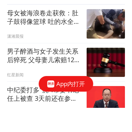
母女被海浪卷走获救：肚
子鼓得像篮球 吐的水全是
沙子
潇湘晨报
男子醉酒与女子发生关系
后猝死 父母妻儿索赔128
万元
红星新闻
App内打开
中纪委打多"虎":市委书记
任上被查 3天前还在参加
活动
上观新闻
男子杀害母子后原地隐匿