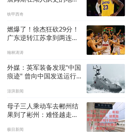
位？奥尼尔亲自点评
铁甲西奇
燃爆了！徐杰狂砍29分！
广东逆转江苏拿到两连
胜，惹不起下半场！
翰林涛涛
外媒：英军装备发现"中国
痕迹" 曾向中国发送运行
数据
澎湃新闻
母子三人乘动车去郴州结
果到了彬州：难怪越走越
冷
极目新闻