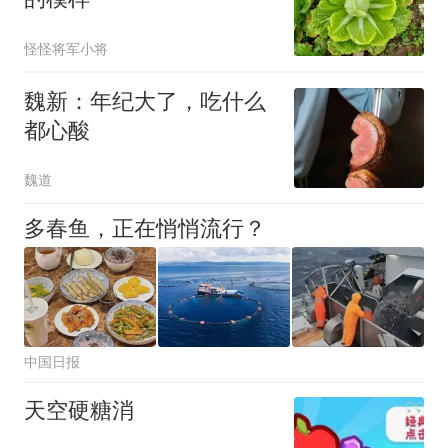
怪怪将军小将
魏新：年纪大了，吃什么
都心酸
魏道
多春鱼，正在悄悄流行？
中国日报
天空硬糖消