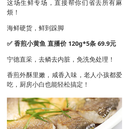
这场生鲜专场，直接帮你们省去所有麻
烦！
海鲜硬货，鲜到跺脚
✅ 香煎小黄鱼 直播价 120g*5条 69.9元
宁德直采，去鳞去内脏，免洗免处理！
香煎外酥里嫩，咸香入味，老人小孩都爱
吃，厨房小白也能轻松搞定！