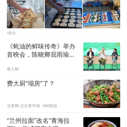
i金山
《蚝油的鲜味传奇》举办
首映会，陈晓卿屈雨瑜出
席开启“新鲜判断局”
最人物
费大厨“塌房”了？
北青网-北京青年报
480跟贴
“兰州拉面”改名“青海拉