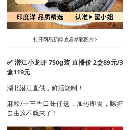
打开网易新闻 查看精彩图片
✅ 潜江小龙虾 750g装 直播价 2盒89元/3
盒119元
湖北潜江直供，鲜活烧制！
麻辣/十三香口味任选，加热即食，嗦虾
自由这不就来了！