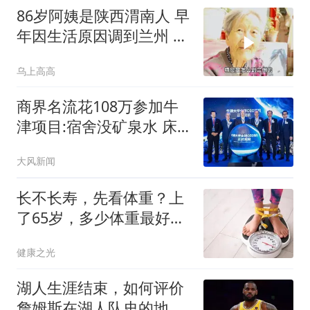
86岁阿姨是陕西渭南人 早
年因生活原因调到兰州 一
待一
乌上高高
商界名流花108万参加牛
津项目:宿舍没矿泉水 床
咯吱响
大风新闻
长不长寿，先看体重？上
了65岁，多少体重最好？
告诉你答案
健康之光
湖人生涯结束，如何评价
詹姆斯在湖人队史的地