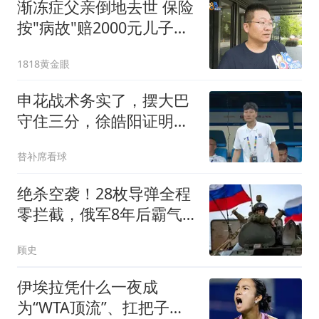
渐冻症父亲倒地去世 保险
按"病故"赔2000元儿子不
同意
1818黄金眼
申花战术务实了，摆大巴
守住三分，徐皓阳证明自
己，中场双星准备接班
替补席看球
绝杀空袭！28枚导弹全程
零拦截，俄军8年后霸气
兑现普京预言？
顾史
伊埃拉凭什么一夜成
为“WTA顶流”、扛把子？