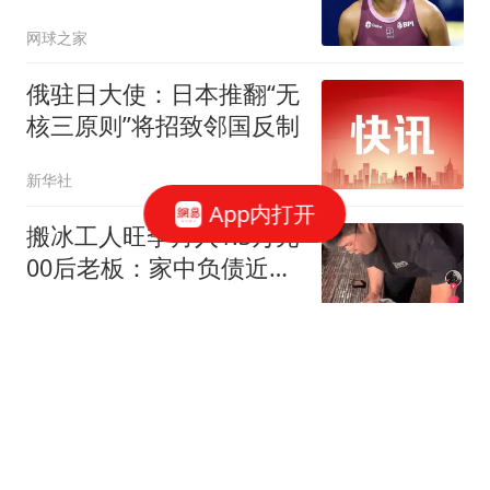
郑钦文差在哪里？
网球之家
俄驻日大使：日本推翻“无
核三原则”将招致邻国反制
新华社
App内打开
搬冰工人旺季月入1.3万元
00后老板：家中负债近两
亿
极目新闻
德比输球不怪裁判！铁人
一纸换裁申请，却成赛场
公平预防针
狮王乱弹