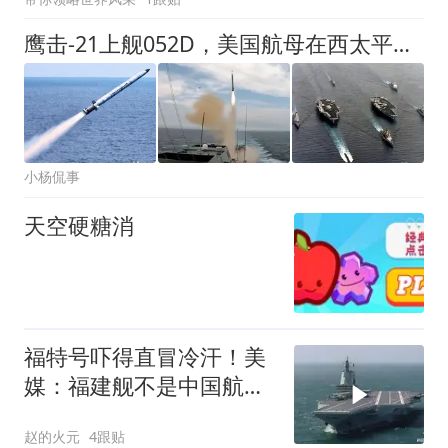
鹰击-21上舰052D，美国航母在西太平洋横行的好日子，到头了
小杨侃事
天空硬糖消
福特号吓得直冒冷汗！美
媒：福建舰不是中国航母
终点，而是崭新起
赵的火元
4跟贴