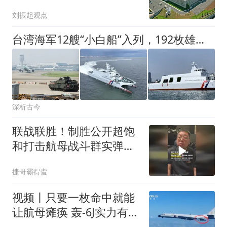
核武器打击中俄
刘振起观点
台湾海军12艘“小白船”入列，192枚雄风，辽宁舰来了都要栽？
深析古今
联战联胜！制胜公开超饱
和打击航母战斗群实弹演
练
捷哥霸得蛮
视频丨只要一枚命中就能
让航母瘫痪 轰-6J实力有多
强？