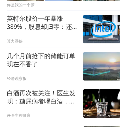
你是我的一个梦
英特尔股价一年暴涨
389%，股息却归零：还能
王者归来吗？
算力游侠
几个月前抢下的储能订单
现在不香了
经济观察报
白酒再次被关注！医生发
现：糖尿病者喝白酒，不
用多久或有 8 变化
任医生聊健康