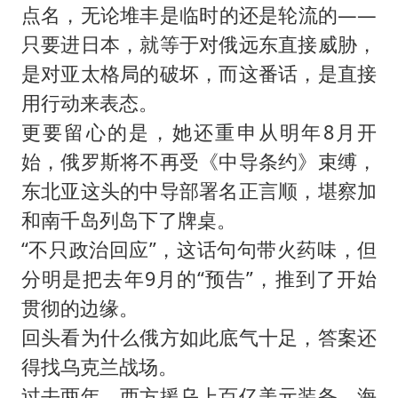
点名，无论堆丰是临时的还是轮流的——
只要进日本，就等于对俄远东直接威胁，
是对亚太格局的破坏，而这番话，是直接
用行动来表态。
更要留心的是，她还重申从明年8月开
始，俄罗斯将不再受《中导条约》束缚，
东北亚这头的中导部署名正言顺，堪察加
和南千岛列岛下了牌桌。
“不只政治回应”，这话句句带火药味，但
分明是把去年9月的“预告”，推到了开始
贯彻的边缘。
回头看为什么俄方如此底气十足，答案还
得找乌克兰战场。
过去两年，西方援乌上百亿美元装备，海