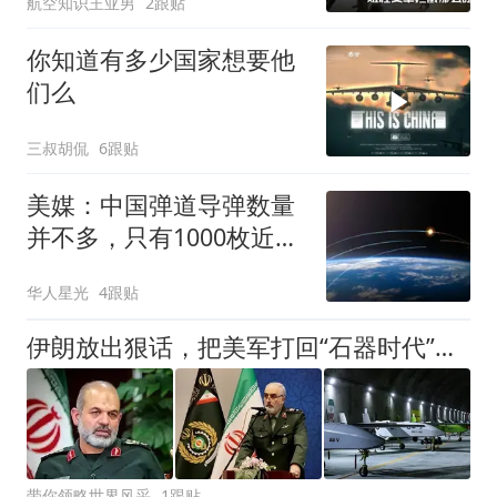
航空知识王亚男
2跟贴
你知道有多少国家想要他
们么
三叔胡侃
6跟贴
美媒：中国弹道导弹数量
并不多，只有1000枚近
程、1300枚中程、550枚
华人星光
4跟贴
远程！
伊朗放出狠话，把美军打回“石器时代”！它凭什么这么强硬？
带你领略世界风采
1跟贴