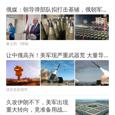
俄媒：朝导弹部队拟打击基辅，俄朝军事合作升级
春之韵
1跟贴
让中俄高兴！美军现严重武器荒 大量导弹库存耗尽 欲启用战术核武
说历史的老牢
久攻伊朗不下，美军出现
重大转向，竟准备用战术