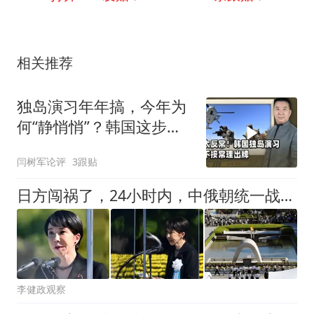
相关推荐
独岛演习年年搞，今年为
何“静悄悄”？韩国这步棋
不是怂，而是精
闫树军论评
3跟贴
日方闯祸了，24小时内，中俄朝统一战线，问罪日本，高市落泪
李健政观察